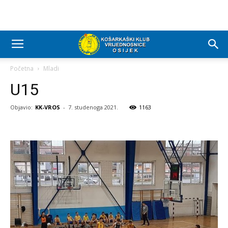
Početna
Mladi
U15
Objavio:
KK-VROS
-
7. studenoga 2021.
1163