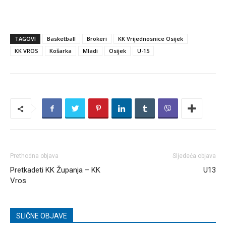
TAGOVI
Basketball
Brokeri
KK Vrijednosnice Osijek
KK VROS
Košarka
Mladi
Osijek
U-15
Prethodna objava
Sljedeća objava
Pretkadeti KK Županja – KK
U13
Vros
SLIČNE OBJAVE