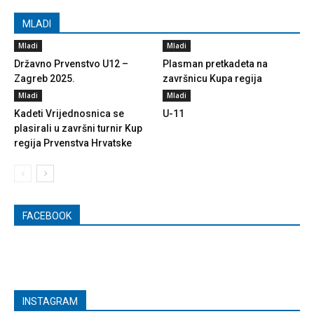
MLADI
Mladi
Mladi
Državno Prvenstvo U12 –
Plasman pretkadeta na
Zagreb 2025.
završnicu Kupa regija
Mladi
Mladi
Kadeti Vrijednosnica se
U-11
plasirali u završni turnir Kup
regija Prvenstva Hrvatske
FACEBOOK
INSTAGRAM