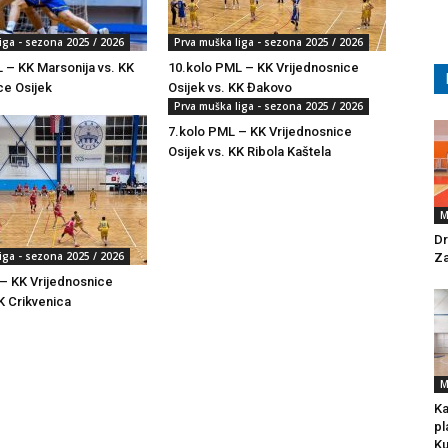
iga - sezona 2025 / 2026
Prva muška liga - sezona 2025 / 2026
 – KK Marsonija vs. KK
10.kolo PML – KK Vrijednosnice
ce Osijek
Osijek vs. KK Đakovo
Prva muška liga - sezona 2025 / 2026
7.kolo PML – KK Vrijednosnice
Osijek vs. KK Ribola Kaštela
M
Dr
iga - sezona 2025 / 2026
Za
– KK Vrijednosnice
K Crikvenica
M
Ka
pl
Ku