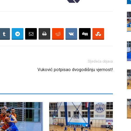
Sljedeća objava
Vuković potpisao dvogodišnju vjernost!