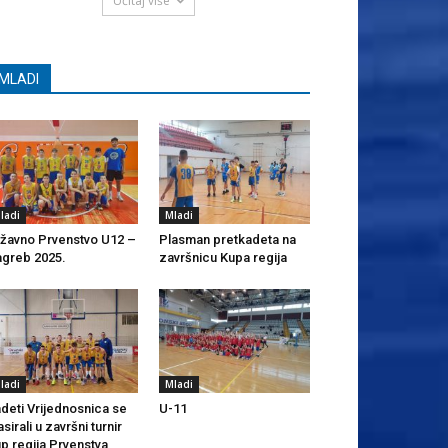
Učitaj više
MLADI
ladi
Mladi
žavno Prvenstvo U12 –
Plasman pretkadeta na
greb 2025.
završnicu Kupa regija
ladi
Mladi
deti Vrijednosnica se
U-11
asirali u završni turnir
p regija Prvenstva