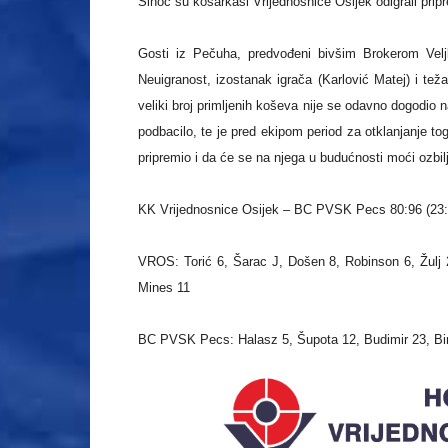
Sinoć su košarkaši Vrijednosnice Osijek odigrali pr
Gosti iz Pečuha, predvođeni bivšim Brokerom Veljk
Neuigranost, izostanak igrača (Karlović Matej) i te
veliki broj primljenih koševa nije se odavno dogodio 
podbacilo, te je pred ekipom period za otklanjanje to
pripremio i da će se na njega u budućnosti moći ozbil
KK Vrijednosnice Osijek – BC PVSK Pecs 80:96 (23:2
VROS: Torić 6, Šarac J, Došen 8, Robinson 6, Žulj 2,
Mines 11
BC PVSK Pecs: Halasz 5, Šupota 12, Budimir 23, Bir