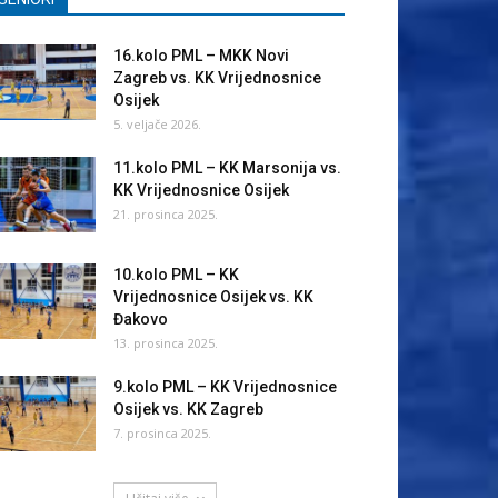
16.kolo PML – MKK Novi
Zagreb vs. KK Vrijednosnice
Osijek
5. veljače 2026.
11.kolo PML – KK Marsonija vs.
KK Vrijednosnice Osijek
21. prosinca 2025.
10.kolo PML – KK
Vrijednosnice Osijek vs. KK
Đakovo
13. prosinca 2025.
9.kolo PML – KK Vrijednosnice
Osijek vs. KK Zagreb
7. prosinca 2025.