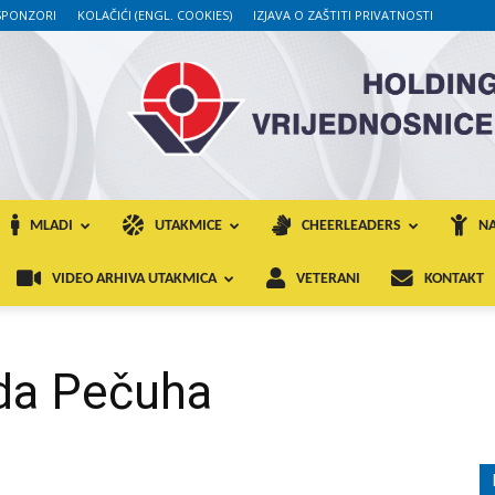
SPONZORI
KOLAČIĆI (ENGL. COOKIES)
IZJAVA O ZAŠTITI PRIVATNOSTI
MLADI
UTAKMICE
CHEERLEADERS
NA
VIDEO ARHIVA UTAKMICA
VETERANI
KONTAKT
eda Pečuha