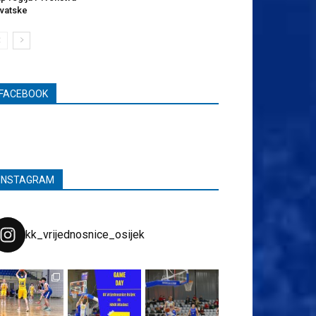
vatske
FACEBOOK
INSTAGRAM
kk_vrijednosnice_osijek