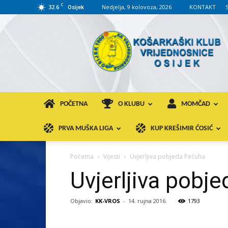
C
32.6
Nedjelja, 9 kolovoza, 2026
KONTAKT
Osijek
KK
VROS
POČETNA
O KLUBU
MOMČAD
PRVA MUŠKA LIGA
KUP KREŠIMIR ĆOSIĆ
Početna
Vijesti
Uvjerljiva pobjeda Pečuha
Uvjerljiva pobj
Objavio:
KK-VROS
-
14. rujna 2016.
1793