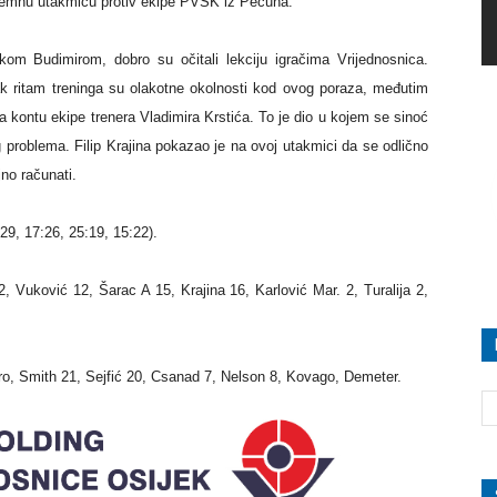
ipremnu utakmicu protiv ekipe PVSK iz Pečuha.
om Budimirom, dobro su očitali lekciju igračima Vrijednosnica.
žak ritam treninga su olakotne okolnosti kod ovog poraza, međutim
na kontu ekipe trenera Vladimira Krstića. To je dio u kojem se sinoć
g problema. Filip Krajina pokazao je na ovoj utakmici da se odlično
jno računati.
9, 17:26, 25:19, 15:22).
 Vuković 12, Šarac A 15, Krajina 16, Karlović Mar. 2, Turalija 2,
o, Smith 21, Sejfić 20, Csanad 7, Nelson 8, Kovago, Demeter.