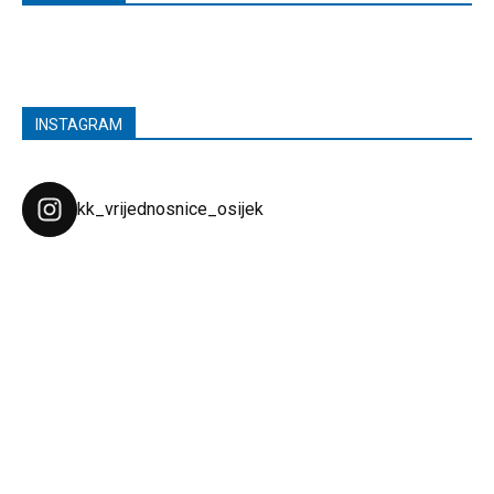
INSTAGRAM
kk_vrijednosnice_osijek