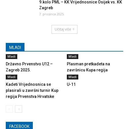
9.kolo PML – KK Vrijednosnice Osijek vs. KK
Zagreb
7. prosinca 2025.
Učitaj više
MLADI
Mladi
Mladi
Državno Prvenstvo U12 –
Plasman pretkadeta na
Zagreb 2025.
završnicu Kupa regija
Mladi
Mladi
Kadeti Vrijednosnica se
U-11
plasirali u završni turnir Kup
regija Prvenstva Hrvatske
FACEBOOK