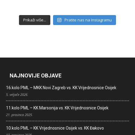
Prikaži više...
Pratite nas na Instagramu
NAJNOVIJE OBJAVE
16.kolo PML – MKK Novi Zagreb vs. KK Vrijednosnice Osijek
5. veljače 2026.
11.kolo PML – KK Marsonija vs. KK Vrijednosnice Osijek
21. prosinca 2025.
10.kolo PML – KK Vrijednosnice Osijek vs. KK Đakovo
13. prosinca 2025.