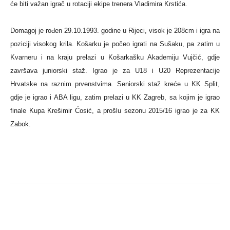
će biti važan igrač u rotaciji ekipe trenera Vladimira Krstića.
Domagoj je rođen 29.10.1993. godine u Rijeci, visok je 208cm i igra na
poziciji visokog krila. Košarku je počeo igrati na Sušaku, pa zatim u
Kvarneru i na kraju prelazi u Košarkašku Akademiju Vujčić, gdje
završava juniorski staž. Igrao je za U18 i U20 Reprezentacije
Hrvatske na raznim prvenstvima. Seniorski staž kreće u KK Split,
gdje je igrao i ABA ligu, zatim prelazi u KK Zagreb, sa kojim je igrao
finale Kupa Krešimir Ćosić, a prošlu sezonu 2015/16 igrao je za KK
Zabok.