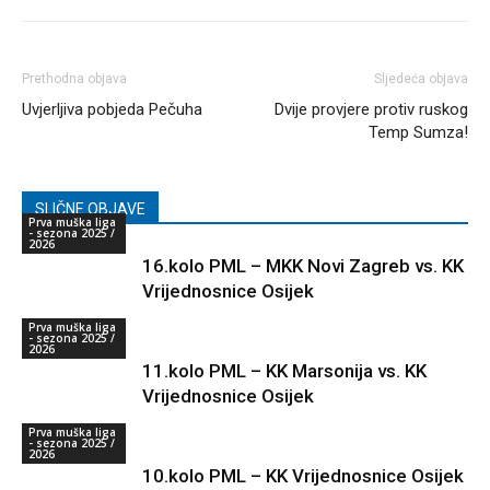
Prethodna objava
Sljedeća objava
Uvjerljiva pobjeda Pečuha
Dvije provjere protiv ruskog
Temp Sumza!
SLIČNE OBJAVE
Prva muška liga
- sezona 2025 /
2026
16.kolo PML – MKK Novi Zagreb vs. KK
Vrijednosnice Osijek
Prva muška liga
- sezona 2025 /
2026
11.kolo PML – KK Marsonija vs. KK
Vrijednosnice Osijek
Prva muška liga
- sezona 2025 /
2026
10.kolo PML – KK Vrijednosnice Osijek