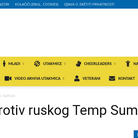
NZORI
KOLAČIĆI (ENGL. COOKIES)
IZJAVA O ZAŠTITI PRIVATNOSTI
MLADI
UTAKMICE
CHEERLEADERS
NA
VIDEO ARHIVA UTAKMICA
VETERANI
KONTAKT
mp Sumza!
protiv ruskog Temp Sum