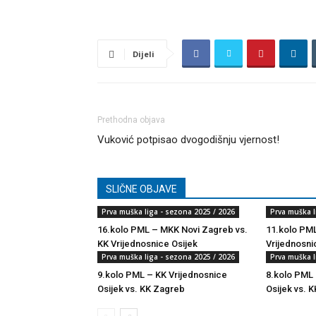
Dijeli
Prethodna objava
Vuković potpisao dvogodišnju vjernost!
SLIČNE OBJAVE
Prva muška liga - sezona 2025 / 2026
Prva muška l
16.kolo PML – MKK Novi Zagreb vs.
11.kolo PML
KK Vrijednosnice Osijek
Vrijednosni
Prva muška liga - sezona 2025 / 2026
Prva muška l
9.kolo PML – KK Vrijednosnice
8.kolo PML 
Osijek vs. KK Zagreb
Osijek vs. K