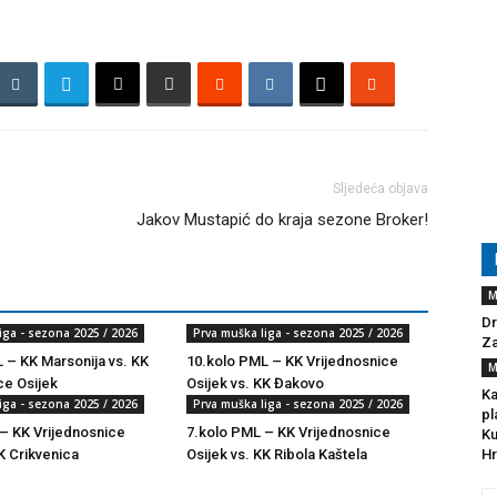
Sljedeća objava
Jakov Mustapić do kraja sezone Broker!
M
Dr
iga - sezona 2025 / 2026
Prva muška liga - sezona 2025 / 2026
Za
 – KK Marsonija vs. KK
10.kolo PML – KK Vrijednosnice
M
ce Osijek
Osijek vs. KK Đakovo
Ka
iga - sezona 2025 / 2026
Prva muška liga - sezona 2025 / 2026
pl
– KK Vrijednosnice
7.kolo PML – KK Vrijednosnice
Ku
K Crikvenica
Osijek vs. KK Ribola Kaštela
Hr