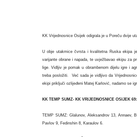
KK Vrijednosnice Osijek odigrala je u Poreču dvije 
U obje utakmice čvrsta i kvalitetna Ruska ekipa je 
varijante obrane i napada, te uvježbavao ekipu za p
lige. Vidljiv je pomak u obrambenom dijelu igre i 
treba posložiti. Već sada je vidljivo da Vrijednosn
ekipi priključi ozlijeđeni Matej Karlović, nadamo se ig
KK TEMP SUMZ- KK VRIJEDNOSNICE OSIJEK 69:63 (
TEMP SUMZ: Glalunov, Aleksandrov 13, Annaev, Bre
Pavlov 9, Fedinshin 8, Karaulov 6.