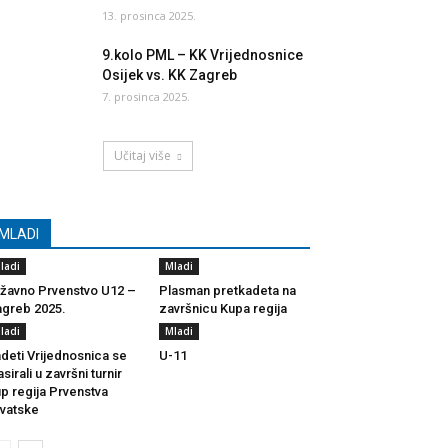
13. prosinca 2025.
9.kolo PML – KK Vrijednosnice
Osijek vs. KK Zagreb
7. prosinca 2025.
Učitaj više
MLADI
ladi
Mladi
žavno Prvenstvo U12 –
Plasman pretkadeta na
greb 2025.
završnicu Kupa regija
ladi
Mladi
deti Vrijednosnica se
U-11
asirali u završni turnir
p regija Prvenstva
vatske