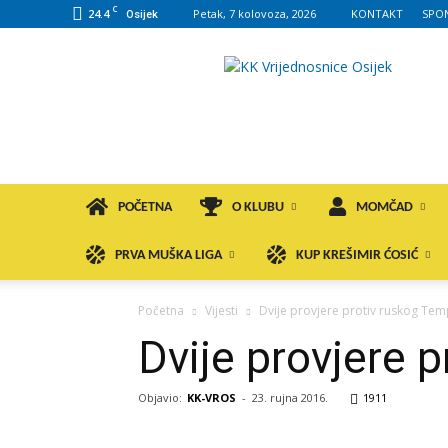
C
24.4
Petak, 7 kolovoza, 2026
KONTAKT
SPO
Osijek
KK
VROS
POČETNA
O KLUBU
MOMČAD
PRVA MUŠKA LIGA
KUP KREŠIMIR ĆOSIĆ
Početna
Vijesti
Dvije provjere protiv ruskog Te
Dvije provjere 
Objavio:
KK-VROS
-
23. rujna 2016.
1911