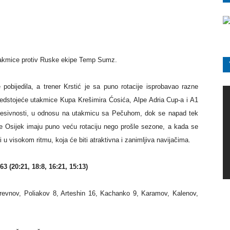
utakmice protiv Ruske ekipe Temp Sumz.
pobijedila, a trener Krstić je sa puno rotacije isprobavao razne
redstojeće utakmice Kupa Krešimira Ćosića, Alpe Adria Cup-a i A1
agresivnosti, u odnosu na utakmicu sa Pečuhom, dok se napad tek
ice Osijek imaju puno veću rotaciju nego prošle sezone, a kada se
ri u visokom ritmu, koja će biti atraktivna i zanimljiva navijačima.
20:21, 18:8, 16:21, 15:13)
vnov, Poliakov 8, Arteshin 16, Kachanko 9, Karamov, Kalenov,