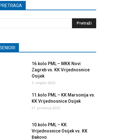
PRETRAGA
SENIORI
16.kolo PML – MKK Novi
Zagreb vs. KK Vrijednosnice
Osijek
5. veljače 2026.
11.kolo PML – KK Marsonija vs.
KK Vrijednosnice Osijek
21. prosinca 2025.
10.kolo PML – KK
Vrijednosnice Osijek vs. KK
Đakovo