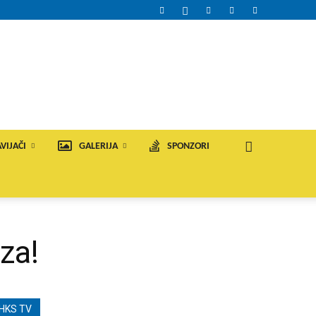
VIJAČI
GALERIJA
SPONZORI
za!
HKS TV