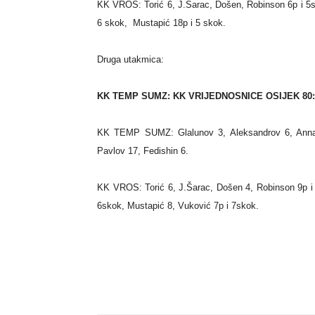
KK VROS: Torić 6, J.Šarac, Došen, Robinson 6p i 5sko
6 skok, Mustapić 18p i 5 skok.
Druga utakmica:
KK TEMP SUMZ: KK VRIJEDNOSNICE OSIJEK 80:77 (
KK TEMP SUMZ: Glalunov 3, Aleksandrov 6, Annae
Pavlov 17, Fedishin 6.
KK VROS: Torić 6, J.Šarac, Došen 4, Robinson 9p i 7s
6skok, Mustapić 8, Vuković 7p i 7skok.