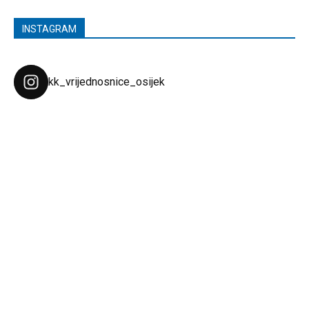
INSTAGRAM
kk_vrijednosnice_osijek