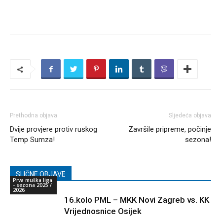
Prethodna objava
Sljedeća objava
Dvije provjere protiv ruskog
Završile pripreme, počinje
Temp Sumza!
sezona!
SLIČNE OBJAVE
Prva muška liga
- sezona 2025 /
2026
16.kolo PML – MKK Novi Zagreb vs. KK
Vrijednosnice Osijek