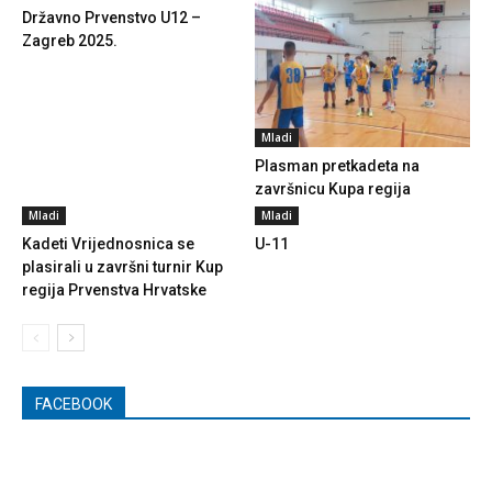
Državno Prvenstvo U12 –
Zagreb 2025.
Mladi
Plasman pretkadeta na
završnicu Kupa regija
Mladi
Mladi
Kadeti Vrijednosnica se
U-11
plasirali u završni turnir Kup
regija Prvenstva Hrvatske
FACEBOOK