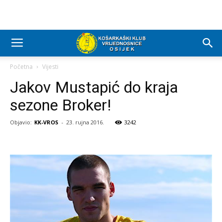
Početna
Vijesti
Jakov Mustapić do kraja
sezone Broker!
Objavio:
KK-VROS
-
23. rujna 2016.
3242