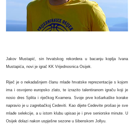
Jakov Mustapić, sin hrvatskog rekordera u bacanju koplja Ivana
Mustapića, novi je igrač KK Vrijednosnica Osijek.
Riječ je o nekadašnjem članu mlade hrvatske reprezentacije s kojom
ima i osvojeno europsko zlato, te izrazito talentiranom igraču koji je
nosio dres Splita i riječkog Kvarnera. Svoje prve košarkaške korake
napravio je u zagrebačkoj Cedeviti. Kao dijete Cedevite prošao je sve
mlađe selekcije, a u istom klubu upisao je i prve seniorske minute. U
Osijek dolazi nakon uspješne sezone u šibenskom Jollyu.