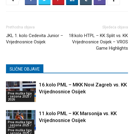
Prethodna objava
Sljedeća objava
JKL 1. kolo Cedevita Junior –
18.kolo HTPL – KK Split vs. KK
Vrijednosnice Osijek
Vrijednosnice Osijek – VROS
Game Highlights
SLIČNE OBJAVE
16.kolo PML – MKK Novi Zagreb vs. KK
Vrijednosnice Osijek
Prva muška liga
- sezona 2025 /
2026
11.kolo PML – KK Marsonija vs. KK
Vrijednosnice Osijek
Prva muška liga
- sezona 2025 /
2026
Prva muška liga
- sezona 2025 /