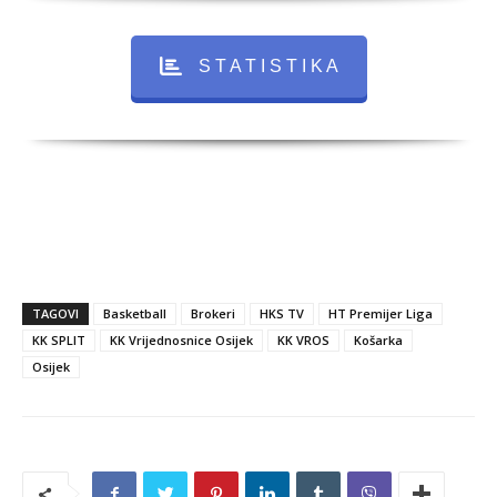
S T A T I S T I K A
TAGOVI
Basketball
Brokeri
HKS TV
HT Premijer Liga
KK SPLIT
KK Vrijednosnice Osijek
KK VROS
Košarka
Osijek