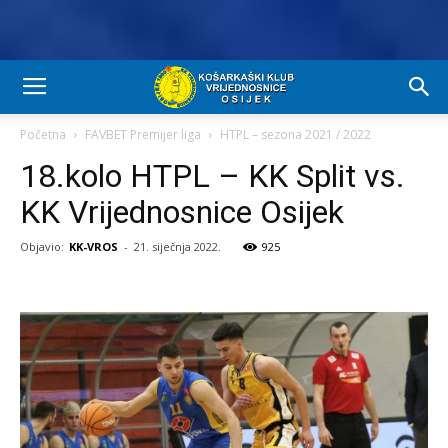
Početna
FAVBET Premijer liga
HTPL – sezona 2021 / 2022
18.kolo HTPL – KK Split vs.
KK Vrijednosnice Osijek
Objavio:
KK-VROS
-
21. siječnja 2022.
925