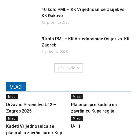
10.kolo PML – KK Vrijednosnice Osijek vs.
KK Đakovo
13. prosinca 2025.
9.kolo PML – KK Vrijednosnice Osijek vs. KK
Zagreb
7. prosinca 2025.
Učitaj više
MLADI
Mladi
Mladi
Državno Prvenstvo U12 –
Plasman pretkadeta na
Zagreb 2025.
završnicu Kupa regija
Mladi
Mladi
Kadeti Vrijednosnica se
U-11
plasirali u završni turnir Kup