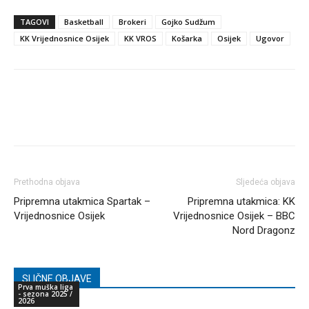
TAGOVI
Basketball
Brokeri
Gojko Sudžum
KK Vrijednosnice Osijek
KK VROS
Košarka
Osijek
Ugovor
Prethodna objava
Sljedeća objava
Pripremna utakmica Spartak –
Pripremna utakmica: KK
Vrijednosnice Osijek
Vrijednosnice Osijek – BBC
Nord Dragonz
SLIČNE OBJAVE
Prva muška liga
- sezona 2025 /
2026