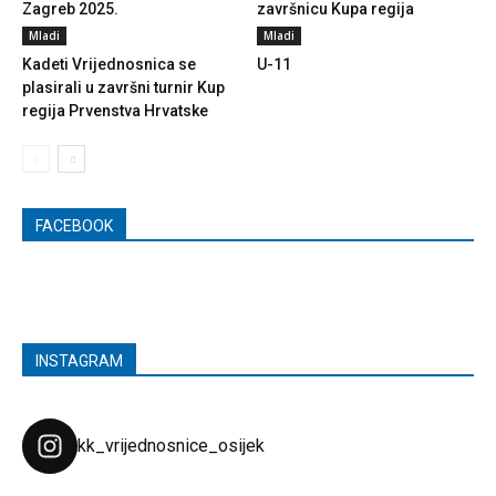
Zagreb 2025.
završnicu Kupa regija
Mladi
Mladi
Kadeti Vrijednosnica se
U-11
plasirali u završni turnir Kup
regija Prvenstva Hrvatske
FACEBOOK
INSTAGRAM
kk_vrijednosnice_osijek