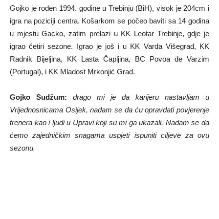
Gojko je rođen 1994. godine u Trebinju (BiH), visok je 204cm i
igra na poziciji centra. Košarkom se počeo baviti sa 14 godina
u mjestu Gacko, zatim prelazi u KK Leotar Trebinje, gdje je
igrao četiri sezone. Igrao je još i u KK Varda Višegrad, KK
Radnik Bijeljina, KK Lasta Čapljina, BC Povoa de Varzim
(Portugal), i KK Mladost Mrkonjić Grad.
Gojko Sudžum:
drago mi je da karijeru nastavljam u
Vrijednosnicama Osijek, nadam se da ću opravdati povjerenje
trenera kao i ljudi u Upravi koji su mi ga ukazali. Nadam se da
ćemo zajedničkim snagama uspjeti ispuniti ciljeve za ovu
sezonu.