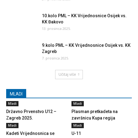
10.kolo PML – KK Vrijednosnice Osijek vs.
KK Đakovo
13. prosinca 2025.
9.kolo PML – KK Vrijednosnice Osijek vs. KK
Zagreb
7. prosinca 2025.
Učitaj više
MLADI
Mladi
Mladi
Državno Prvenstvo U12 –
Plasman pretkadeta na
Zagreb 2025.
završnicu Kupa regija
Mladi
Mladi
Kadeti Vrijednosnica se
U-11