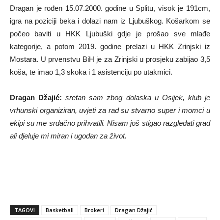
Dragan je rođen 15.07.2000. godine u Splitu, visok je 191cm,
igra na poziciji beka i dolazi nam iz Ljubuškog. Košarkom se
počeo baviti u HKK Ljubuški gdje je prošao sve mlađe
kategorije, a potom 2019. godine prelazi u HKK Zrinjski iz
Mostara. U prvenstvu BiH je za Zrinjski u prosjeku zabijao 3,5
koša, te imao 1,3 skoka i 1 asistenciju po utakmici.
Dragan Džajić:
sretan sam zbog dolaska u Osijek, klub je
vrhunski organiziran, uvjeti za rad su stvarno super i momci u
ekipi su me srdačno prihvatili. Nisam još stigao razgledati grad
ali djeluje mi miran i ugodan za život.
TAGOVI
Basketball
Brokeri
Dragan Džajić