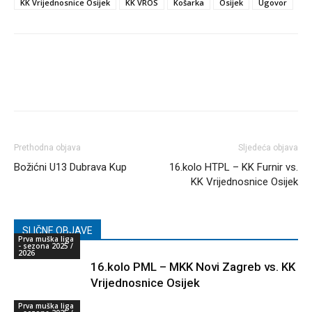
KK Vrijednosnice Osijek
KK VROS
Košarka
Osijek
Ugovor
Prethodna objava
Sljedeća objava
Božićni U13 Dubrava Kup
16.kolo HTPL – KK Furnir vs.
KK Vrijednosnice Osijek
SLIČNE OBJAVE
Prva muška liga
- sezona 2025 /
2026
16.kolo PML – MKK Novi Zagreb vs. KK
Vrijednosnice Osijek
Prva muška liga