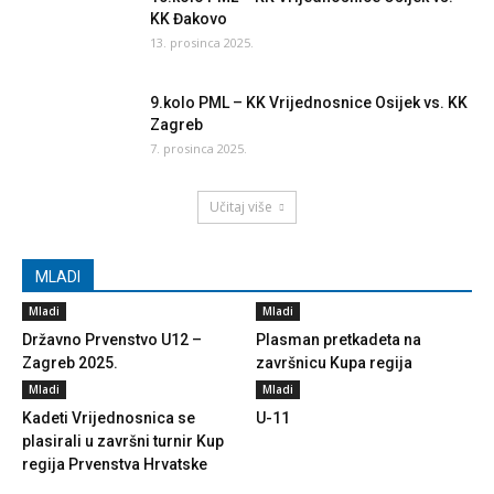
KK Đakovo
13. prosinca 2025.
9.kolo PML – KK Vrijednosnice Osijek vs. KK
Zagreb
7. prosinca 2025.
Učitaj više
MLADI
Mladi
Mladi
Državno Prvenstvo U12 –
Plasman pretkadeta na
Zagreb 2025.
završnicu Kupa regija
Mladi
Mladi
Kadeti Vrijednosnica se
U-11
plasirali u završni turnir Kup
regija Prvenstva Hrvatske