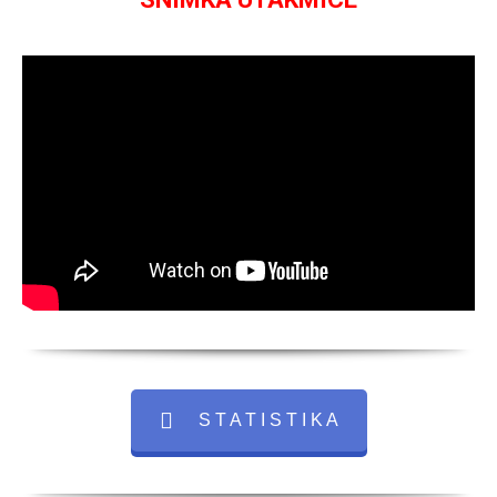
S T A T I S T I K A