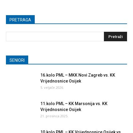
PRETRAGA
SENIORI
16.kolo PML – MKK Novi Zagreb vs. KK
Vrijednosnice Osijek
5. veljače 2026.
11.kolo PML – KK Marsonija vs. KK
Vrijednosnice Osijek
21. prosinca 2025.
10.kolo PML – KK Vrijednosnice Osijek vs.