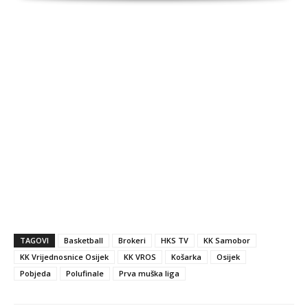
TAGOVI
Basketball
Brokeri
HKS TV
KK Samobor
KK Vrijednosnice Osijek
KK VROS
Košarka
Osijek
Pobjeda
Polufinale
Prva muška liga