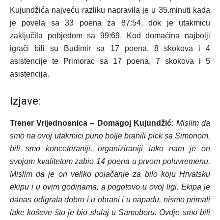
Kujundžića najveću razliku napravila je u 35.minuti kada
je povela sa 33 poena za 87:54, dok je utakmicu
zaključila pobjedom sa 99:69. Kod domaćina najbolji
igrači bili su Budimir sa 17 poena, 8 skokova i 4
asistencije te Primorac sa 17 poena, 7 skokova i 5
asistencija.
Izjave:
Trener Vrijednosnica – Domagoj Kujundžić:
Mislim da
smo na ovoj utakmici puno bolje branili pick sa Simonom,
bili smo koncetriraniji, organiziraniji iako nam je on
svojom kvalitetom zabio 14 poena u prvom poluvremenu.
Mislim da je on veliko pojačanje za bilo koju Hrvatsku
ekipu i u ovim godinama, a pogotovo u ovoj ligi. Ekipa je
danas odigrala dobro i u obrani i u napadu, nismo primali
lake koševe što je bio slulaj u Samoboru. Ovdje smo bili