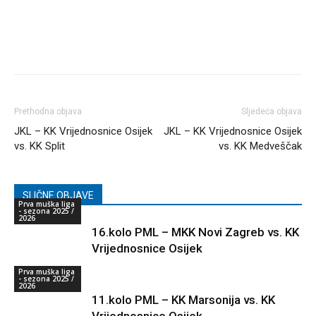
Prethodna objava
Sljedeća objava
JKL – KK Vrijednosnice Osijek
JKL – KK Vrijednosnice Osijek
vs. KK Split
vs. KK Medveščak
SLIČNE OBJAVE
Prva muška liga
- sezona 2025 /
2026
16.kolo PML – MKK Novi Zagreb vs. KK
Vrijednosnice Osijek
Prva muška liga
- sezona 2025 /
2026
11.kolo PML – KK Marsonija vs. KK