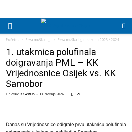
Početna
Prva muška liga
Prva muška liga - sezona 2023 / 2024
1. utakmica polufinala
doigravanja PML – KK
Vrijednosnice Osijek vs. KK
Samobor
Objavio:
KK-VROS
-
13. travnja 2024.
179
Danas su Vrijednosnice odigrale prvu utakmicu polufinala