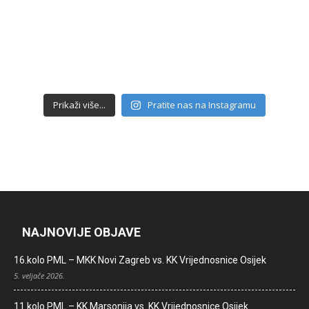
Prikaži više...
Pratite nas na Instagramu
NAJNOVIJE OBJAVE
16.kolo PML – MKK Novi Zagreb vs. KK Vrijednosnice Osijek
5. veljače 2026.
11.kolo PML – KK Marsonija vs. KK Vrijednosnice Osijek