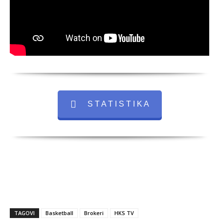
S T A T I S T I K A
TAGOVI
Basketball
Brokeri
HKS TV