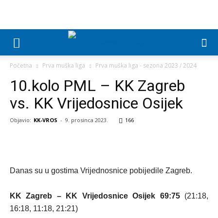
Početna
Prva muška liga
Prva muška liga - sezona 2023 / 2024
10.kolo PML – KK Zagreb
vs. KK Vrijedosnice Osijek
Objavio:
KK-VROS
-
9. prosinca 2023.
166
Danas su u gostima Vrijednosnice pobijedile Zagreb.
KK Zagreb – KK Vrijedosnice Osijek 69:75
(21:18,
16:18, 11:18, 21:21)