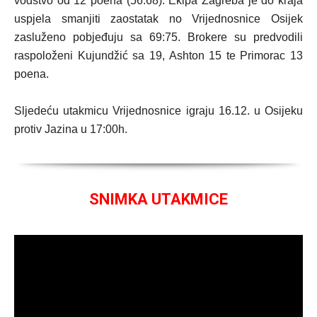
vodstvo od 12 poena (56:68). Ekipa Zagreba je do kraja
uspjela smanjiti zaostatak no Vrijednosnice Osijek
zasluženo pobjeđuju sa 69:75. Brokere su predvodili
raspoloženi Kujundžić sa 19, Ashton 15 te Primorac 13
poena.
Sljedeću utakmicu Vrijednosnice igraju 16.12. u Osijeku
protiv Jazina u 17:00h.
SNIMKA UTAKMICE