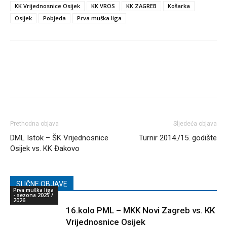
KK Vrijednosnice Osijek
KK VROS
KK ZAGREB
Košarka
Osijek
Pobjeda
Prva muška liga
Prethodna objava
Sljedeća objava
DML Istok – ŠK Vrijednosnice
Turnir 2014./15. godište
Osijek vs. KK Đakovo
SLIČNE OBJAVE
Prva muška liga
- sezona 2025 /
2026
16.kolo PML – MKK Novi Zagreb vs. KK
Vrijednosnice Osijek