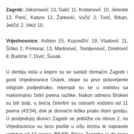
Zagreb:
Joksimović 13, Galić 11, Krstanović 10, Jelenek
13, Perić, Katura 12, Žarković, Vučić 2, Turić, Brkan,
Jeličić 2, Vrkić 10.
Vrijednosnice:
Ashton 15, Kujundžić 19, Vladović 11,
Šiško 2, Primorac 13, Martinović, Tomljenović, Dmitrović
8, Budimir 7, Divić, Šuvak.
U derbiju kola u kojem su se sastali domaćin Zagreb i
gosti Vrijednosnice Osijek, ekipe su prvo poluvrijeme
odigrale podjednako, mijenjali su se u vodstvu sa
maksimalno četiri poena razlike. Nakon odmora Brokeri
su bili bolji, u trećoj četvrtini su ostvarili vodstvo od 11
poena (43:54), dok je domaćin teško pratio ritam gostiju.
U posljednjoj dionici Zagreb se približio na minus 2, no
Vrijednosnice su brzo prešle u
višu brzinu
te napravile