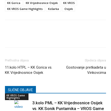
KK Gorica
KK Vrijednosnice Osijek
KK VROS
KK VROS Game Highlights
Košarka
Osijek
Prethodna objava
Sljedeća objava
11.kolo HTPL – KK Gorica vs.
Gostovanje pretkadeta u
KK Vrijednosnice Osijek
Vinkovcima
SLIČNE OBJAVE
KK VROS Game
Highlights
3.kolo PML – KK Vrijednosnice Osijek
vs. KK Sonik Puntamika – VROS Game