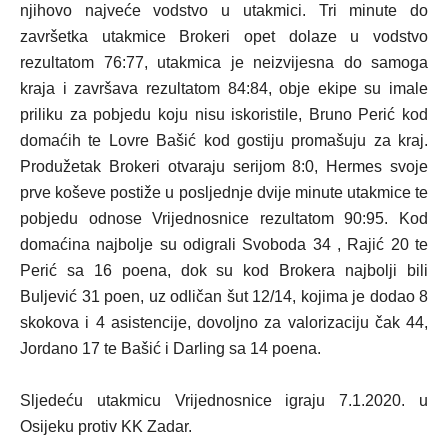
njihovo najveće vodstvo u utakmici. Tri minute do
završetka utakmice Brokeri opet dolaze u vodstvo
rezultatom 76:77, utakmica je neizvijesna do samoga
kraja i završava rezultatom 84:84, obje ekipe su imale
priliku za pobjedu koju nisu iskoristile, Bruno Perić kod
domaćih te Lovre Bašić kod gostiju promašuju za kraj.
Produžetak Brokeri otvaraju serijom 8:0, Hermes svoje
prve koševe postiže u posljednje dvije minute utakmice te
pobjedu odnose Vrijednosnice rezultatom 90:95. Kod
domaćina najbolje su odigrali Svoboda 34 , Rajić 20 te
Perić sa 16 poena, dok su kod Brokera najbolji bili
Buljević 31 poen, uz odličan šut 12/14, kojima je dodao 8
skokova i 4 asistencije, dovoljno za valorizaciju čak 44,
Jordano 17 te Bašić i Darling sa 14 poena.
Sljedeću utakmicu Vrijednosnice igraju 7.1.2020. u
Osijeku protiv KK Zadar.