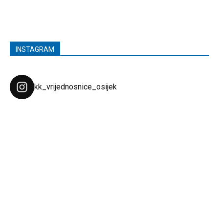
INSTAGRAM
kk_vrijednosnice_osijek