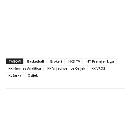
TAGOVI
Basketball
Brokeri
HKS TV
HT Premijer Liga
KK Hermes Analitica
KK Vrijednosnice Osijek
KK VROS
Košarka
Osijek