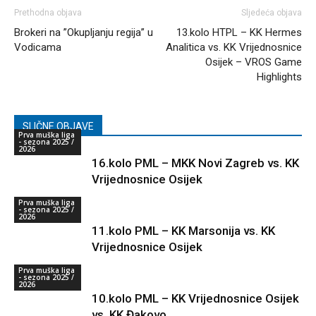
Prethodna objava
Sljedeća objava
Brokeri na ”Okupljanju regija” u
13.kolo HTPL – KK Hermes
Vodicama
Analitica vs. KK Vrijednosnice
Osijek – VROS Game
Highlights
SLIČNE OBJAVE
Prva muška liga
- sezona 2025 /
2026
16.kolo PML – MKK Novi Zagreb vs. KK
Vrijednosnice Osijek
Prva muška liga
- sezona 2025 /
2026
11.kolo PML – KK Marsonija vs. KK
Vrijednosnice Osijek
Prva muška liga
- sezona 2025 /
2026
10.kolo PML – KK Vrijednosnice Osijek
vs. KK Đakovo