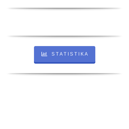
S T A T I S T I K A