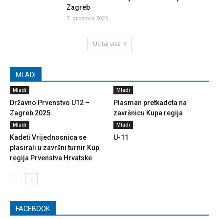
Zagreb
7. prosinca 2025.
Učitaj više
MLADI
Mladi
Mladi
Državno Prvenstvo U12 –
Plasman pretkadeta na
Zagreb 2025.
završnicu Kupa regija
Mladi
Mladi
Kadeti Vrijednosnica se
U-11
plasirali u završni turnir Kup
regija Prvenstva Hrvatske
FACEBOOK