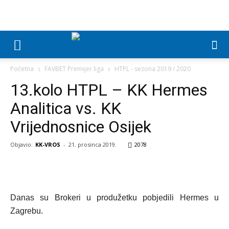
Početna
FAVBET Premijer liga
HTPL - sezona 2019 / 2020
13.kolo HTPL – KK Hermes
Analitica vs. KK
Vrijednosnice Osijek
Objavio:
KK-VROS
-
21. prosinca 2019.
2078
Danas su Brokeri u produžetku pobjedili Hermes u
Zagrebu.