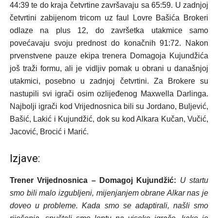
44:39 te do kraja četvrtine završavaju sa 65:59. U zadnjoj
četvrtini zabijenom tricom uz faul Lovre Bašića Brokeri
odlaze na plus 12, do završetka utakmice samo
povećavaju svoju prednost do konačnih 91:72. Nakon
prvenstvene pauze ekipa trenera Domagoja Kujundžića
još traži formu, ali je vidljiv pomak u obrani u današnjoj
utakmici, posebno u zadnjoj četvrtini. Za Brokere su
nastupili svi igrači osim ozlijeđenog Maxwella Darlinga.
Najbolji igrači kod Vrijednosnica bili su Jordano, Buljević,
Bašić, Lakić i Kujundžić, dok su kod Alkara Kučan, Vučić,
Jacović, Brocić i Marić.
Izjave:
Trener Vrijednosnica – Domagoj Kujundžić:
U startu
smo bili malo izgubljeni, mijenjanjem obrane Alkar nas je
doveo u probleme. Kada smo se adaptirali, našli smo