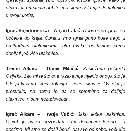
riješenja, spuštali smo loptu na visoke igrače, kako je
utakmica odmicala dobili smo sigurnost i riješili utakmicu
u svoju korist.
Igrač Vrijednosnica – Arijan Lakić:
Dobro smo igrali, od
početka do kraja. Obranu smo igrali puno bolje nego u
prethodnim utakmicama, ako ovako nastavimo ćemo
dobijati još više utakmica.
Trener Alkara – Damir Milačić:
Zaslužena pobjeda
Osijeka, žao mi je što ova razlika nije mjerilo onoga što je
bilo prikazano. Veća rotacija i veće iskustvo Osijeka je
presudilo, na nama je da se spremimo za daljnje
utakmice, nisam nezadovoljan.
Igrač Alkara – Hrvoje Vučić:
Jako teška utakmica,
Osijek je uvijek nezgodan i na domaćem terenu i u
gostima. Mi smo se došli boriti, dat sve od sebe, veći dio