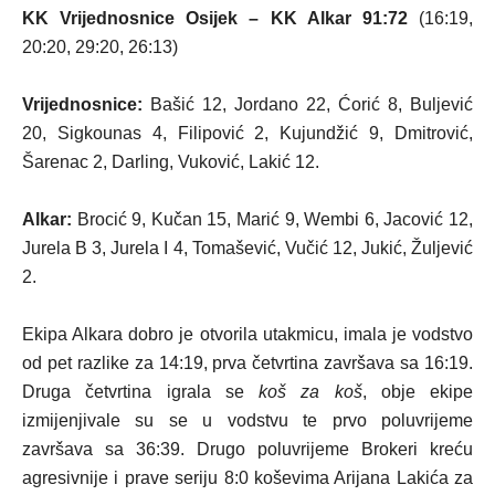
KK Vrijednosnice Osijek – KK Alkar 91:72
(16:19,
20:20, 29:20, 26:13)
Vrijednosnice:
Bašić 12, Jordano 22, Ćorić 8, Buljević
20, Sigkounas 4, Filipović 2, Kujundžić 9, Dmitrović,
Šarenac 2, Darling, Vuković, Lakić 12.
Alkar:
Brocić 9, Kučan 15, Marić 9, Wembi 6, Jacović 12,
Jurela B 3, Jurela I 4, Tomašević, Vučić 12, Jukić, Žuljević
2.
Ekipa Alkara dobro je otvorila utakmicu, imala je vodstvo
od pet razlike za 14:19, prva četvrtina završava sa 16:19.
Druga četvrtina igrala se
koš za koš
, obje ekipe
izmijenjivale su se u vodstvu te prvo poluvrijeme
završava sa 36:39. Drugo poluvrijeme Brokeri kreću
agresivnije i prave seriju 8:0 koševima Arijana Lakića za