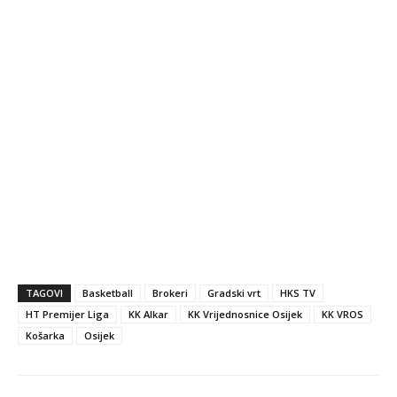
TAGOVI
Basketball
Brokeri
Gradski vrt
HKS TV
HT Premijer Liga
KK Alkar
KK Vrijednosnice Osijek
KK VROS
Košarka
Osijek