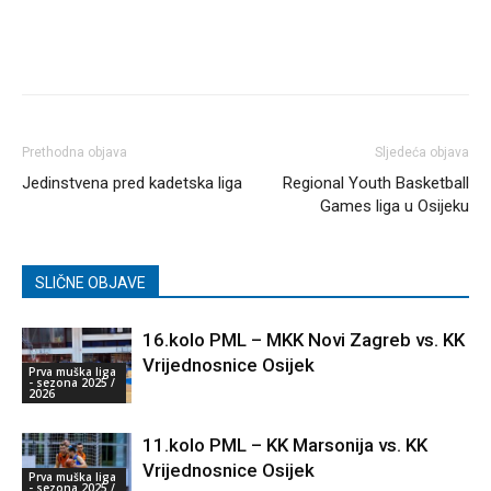
Prethodna objava
Sljedeća objava
Jedinstvena pred kadetska liga
Regional Youth Basketball
Games liga u Osijeku
SLIČNE OBJAVE
16.kolo PML – MKK Novi Zagreb vs. KK
Vrijednosnice Osijek
Prva muška liga
- sezona 2025 /
2026
11.kolo PML – KK Marsonija vs. KK
Vrijednosnice Osijek
Prva muška liga
- sezona 2025 /