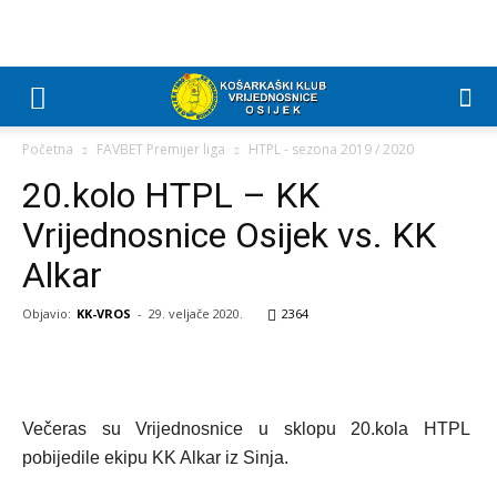
Početna
FAVBET Premijer liga
HTPL - sezona 2019 / 2020
20.kolo HTPL – KK
Vrijednosnice Osijek vs. KK
Alkar
Objavio:
KK-VROS
-
29. veljače 2020.
2364
Večeras su Vrijednosnice u sklopu 20.kola HTPL
pobijedile ekipu KK Alkar iz Sinja.