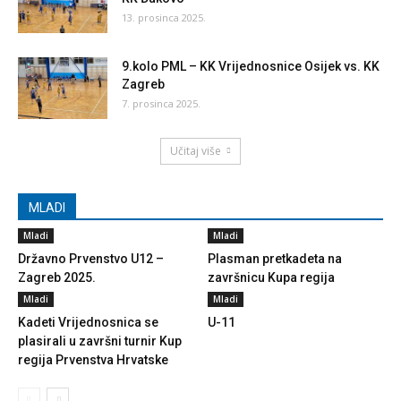
13. prosinca 2025.
9.kolo PML – KK Vrijednosnice Osijek vs. KK
Zagreb
7. prosinca 2025.
Učitaj više
MLADI
Mladi
Mladi
Državno Prvenstvo U12 –
Plasman pretkadeta na
Zagreb 2025.
završnicu Kupa regija
Mladi
Mladi
Kadeti Vrijednosnica se
U-11
plasirali u završni turnir Kup
regija Prvenstva Hrvatske