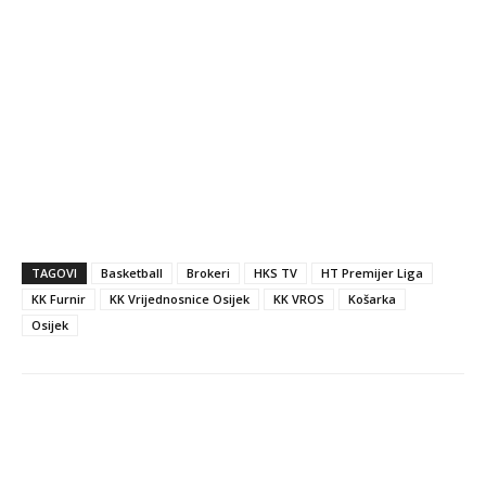
TAGOVI
Basketball
Brokeri
HKS TV
HT Premijer Liga
KK Furnir
KK Vrijednosnice Osijek
KK VROS
Košarka
Osijek