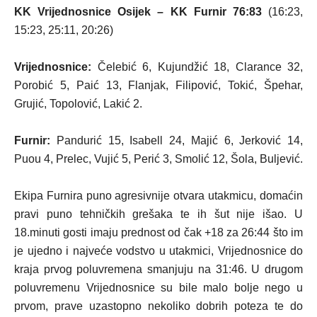
KK Vrijednosnice Osijek – KK Furnir 76:83
(16:23,
15:23, 25:11, 20:26)
Vrijednosnice:
Čelebić 6, Kujundžić 18, Clarance 32,
Porobić 5, Paić 13, Flanjak, Filipović, Tokić, Špehar,
Grujić, Topolović, Lakić 2.
Furnir:
Pandurić 15, Isabell 24, Majić 6, Jerković 14,
Puou 4, Prelec, Vujić 5, Perić 3, Smolić 12, Šola, Buljević.
Ekipa Furnira puno agresivnije otvara utakmicu, domaćin
pravi puno tehničkih grešaka te ih šut nije išao. U
18.minuti gosti imaju prednost od čak +18 za 26:44 što im
je ujedno i najveće vodstvo u utakmici, Vrijednosnice do
kraja prvog poluvremena smanjuju na 31:46. U drugom
poluvremenu Vrijednosnice su bile malo bolje nego u
prvom, prave uzastopno nekoliko dobrih poteza te do