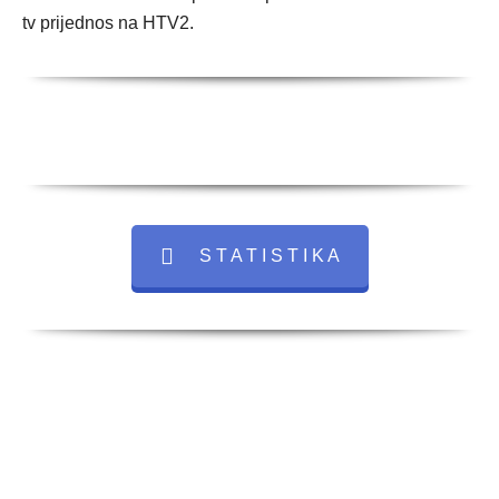
tv prijednos na HTV2.
S T A T I S T I K A