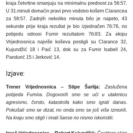
kraja četvrtine smanjuju na minimalnu prednost za 56:57.
U 31.minuti domaćin pravi prvo vodstvo košem Clarancea
za 58:57. Zadnjih nekoliko minuta bilo je napeto, 43
sekunde prije kraja rezultat je bio izjednačen 76:76, no
pobjedu odnosi Furnir rezultatom 76:83. Za ekipu
Vrijednosnica najviše koševa postigli su Clarance 32,
Kujundžić 18 i Paić 13, dok su za Furnir Isabell 24,
Pandurić 15 i Jerković 14.
Izjave:
Trener Vrijednosnica – Stipe Šarlija:
Zaslužena
pobjeda Furnira. Dogovorili smo se ući u utakmicu
agresivno, čvrsto, katastrofa kako smo igrali danas.
Pokušali smo se dizat, no onda smo se još više izmorili.
Na kraju smo stigli i imali šanse no nismo iskoristili.