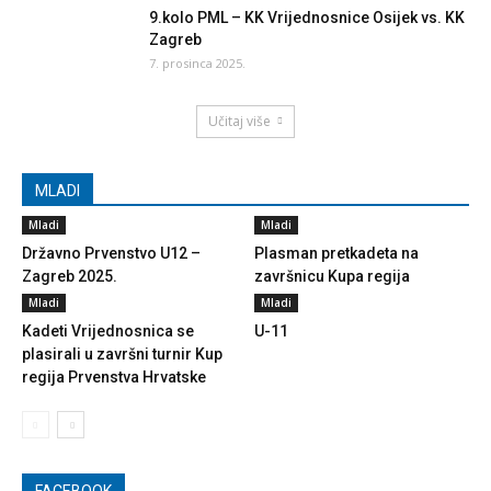
9.kolo PML – KK Vrijednosnice Osijek vs. KK
Zagreb
7. prosinca 2025.
Učitaj više
MLADI
Mladi
Mladi
Državno Prvenstvo U12 –
Plasman pretkadeta na
Zagreb 2025.
završnicu Kupa regija
Mladi
Mladi
Kadeti Vrijednosnica se
U-11
plasirali u završni turnir Kup
regija Prvenstva Hrvatske
FACEBOOK