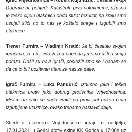
Igrač Vrijednosnica – Robert Kujundžić:
Čestitam ekipi
Dubrave na pobjedi. Katastrofa prvo poluvrijeme, užasno
je teško cijelu utakmicu onda stizat rezultat, na kraju smo
uspjeli stići no to nas je koštalo snage i izgubili smo
utakmicu.
Trener Furnira – Vladimir Krstić:
Ja bi čestitao svojim
igračima, za nas vrlo važna pobjeda jer smo ušli u seriju
poraza. Došli su novi igrači, posložili smo se i nadam se
da će to biti pozitivan ritam za nas za dalje.
Igrač Furnira – Luka Pandurić:
Iznimno jaka i teška
utakmica protiv jako dobrog protivnika Vrijednosnica.
Mislim da smo se sada vratili na pravi put nakon četiri
izgubljene utakmice, ovako trebamo nastaviti dalje.
Sljedeću utakmicu Vrijednosnice igraju u nedjelju,
17.01.2021. u Gorici protiv ekipe KK Gorica u 17:00h uz