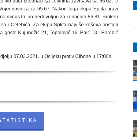
oliko puta izjednačili,a četvrtina završava sa 65:62. U
Vrijednosnica za 65:67. Nakon toga ekipa Splita pravi
ti na minus tri, no nedovoljno za konačnih 86:81. Brokeri
cea i Čelebića. Za ekipu Splita najviše koševa postigli
za goste Kujundžić 21, Topolović 16, Paić 13 i Porobić
djelju 07.03.2021. u Osijeku protiv Cibone u 17:00h.
 T A T I S T I K A