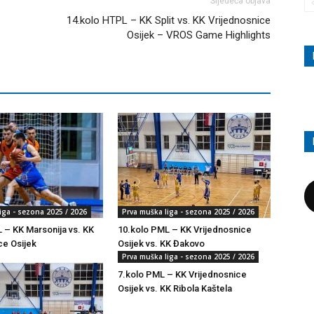
Sljedeća objava
14.kolo HTPL – KK Split vs. KK Vrijednosnice
Osijek – VROS Game Highlights
iga - sezona 2025 / 2026
Prva muška liga - sezona 2025 / 2026
 – KK Marsonija vs. KK
10.kolo PML – KK Vrijednosnice
ce Osijek
Osijek vs. KK Đakovo
Prva muška liga - sezona 2025 / 2026
7.kolo PML – KK Vrijednosnice
Osijek vs. KK Ribola Kaštela