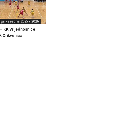
iga - sezona 2025 / 2026
– KK Vrijednosnice
K Crikvenica