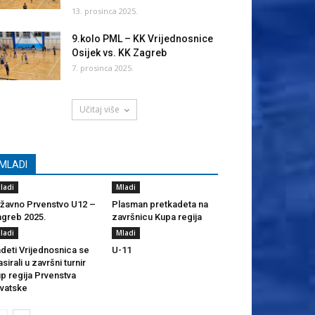
13. prosinca 2025.
9.kolo PML – KK Vrijednosnice
Osijek vs. KK Zagreb
7. prosinca 2025.
Učitaj više
MLADI
ladi
Mladi
žavno Prvenstvo U12 –
Plasman pretkadeta na
greb 2025.
završnicu Kupa regija
ladi
Mladi
deti Vrijednosnica se
U-11
asirali u završni turnir
p regija Prvenstva
vatske