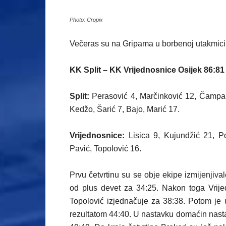
Photo: Cropix
Večeras su na Gripama u borbenoj utakmici 
KK Split – KK Vrijednosnice Osijek 86:81
Split:
Perasović 4, Marčinković 12, Čampara
Kedžo, Šarić 7, Bajo, Marić 17.
Vrijednosnice:
Lisica 9, Kujundžić 21, Po
Pavić, Topolović 16.
Prvu četvrtinu su se obje ekipe izmijenjiva
od plus devet za 34:25. Nakon toga Vrijed
Topolović izjednačuje za 38:38. Potom je 
rezultatom 44:40. U nastavku domaćin nasta