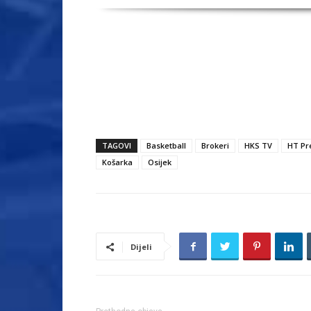
TAGOVI
Basketball
Brokeri
HKS TV
HT Pr
Košarka
Osijek
Dijeli