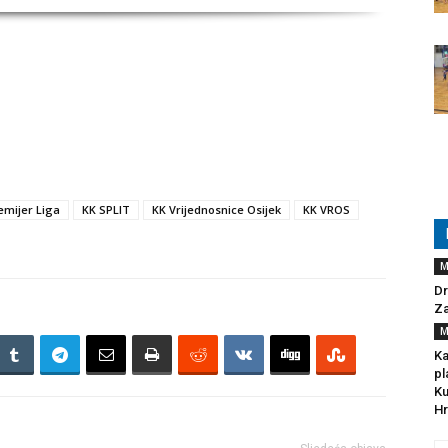
emijer Liga
KK SPLIT
KK Vrijednosnice Osijek
KK VROS
M
Dr
Za
M
Ka
pl
Ku
Hr