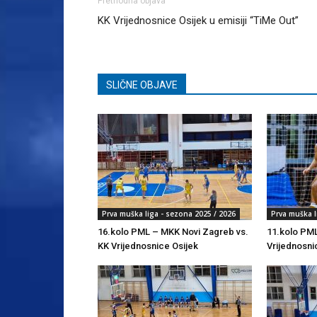
Prethodna objava
KK Vrijednosnice Osijek u emisiji “TiMe Out”
SLIČNE OBJAVE
Prva muška liga - sezona 2025 / 2026
Prva muška l
16.kolo PML – MKK Novi Zagreb vs.
11.kolo PML
KK Vrijednosnice Osijek
Vrijednosni