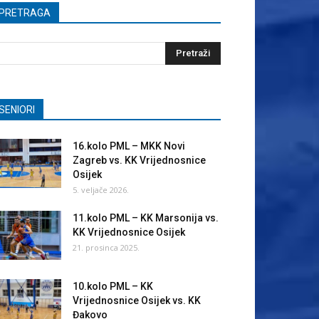
PRETRAGA
SENIORI
16.kolo PML – MKK Novi
Zagreb vs. KK Vrijednosnice
Osijek
5. veljače 2026.
11.kolo PML – KK Marsonija vs.
KK Vrijednosnice Osijek
21. prosinca 2025.
10.kolo PML – KK
Vrijednosnice Osijek vs. KK
Đakovo