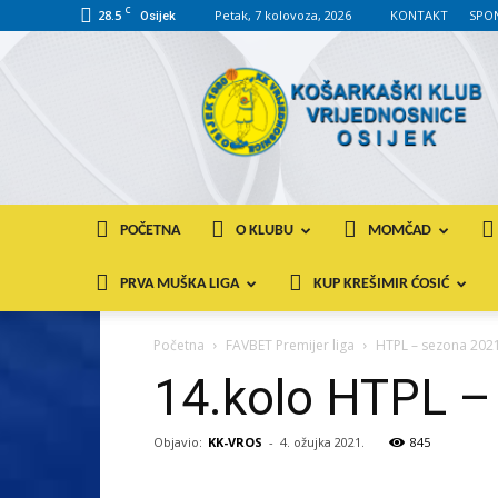
C
28.5
Petak, 7 kolovoza, 2026
KONTAKT
SPO
Osijek
KK
VROS
POČETNA
O KLUBU
MOMČAD
PRVA MUŠKA LIGA
KUP KREŠIMIR ĆOSIĆ
Početna
FAVBET Premijer liga
HTPL – sezona 2021
14.kolo HTPL – 
Objavio:
KK-VROS
-
4. ožujka 2021.
845