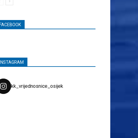
FACEBOOK
INSTAGRAM
kk_vrijednosnice_osijek