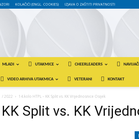
NZORI
KOLAČIĆI (ENGL. COOKIES)
IZJAVA O ZAŠTITI PRIVATNOSTI
MLADI
UTAKMICE
CHEERLEADERS
NAVIJAČ
VIDEO ARHIVA UTAKMICA
VETERANI
KONTAKT
 / 2022
14.kolo HTPL – KK Split vs. KK Vrijednosnice Osijek
KK Split vs. KK Vrijedn