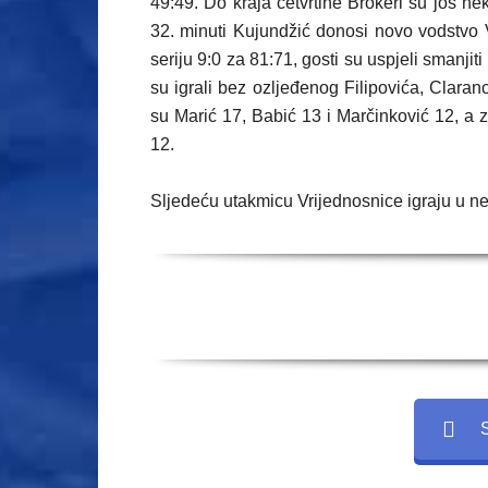
49:49. Do kraja četvrtine Brokeri su još nek
32. minuti Kujundžić donosi novo vodstvo 
seriju 9:0 za 81:71, gosti su uspjeli smanji
su igrali bez ozljeđenog Filipovića, Claran
su Marić 17, Babić 13 i Marčinković 12, a 
12.
Sljedeću utakmicu Vrijednosnice igraju u ne
S