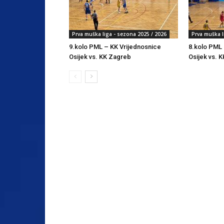
Prva muška liga - sezona 2025 / 2026
Prva muška l
9.kolo PML – KK Vrijednosnice
8.kolo PML 
Osijek vs. KK Zagreb
Osijek vs. K