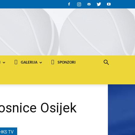
I
GALERIJA
SPONZORI
osnice Osijek
HKS TV