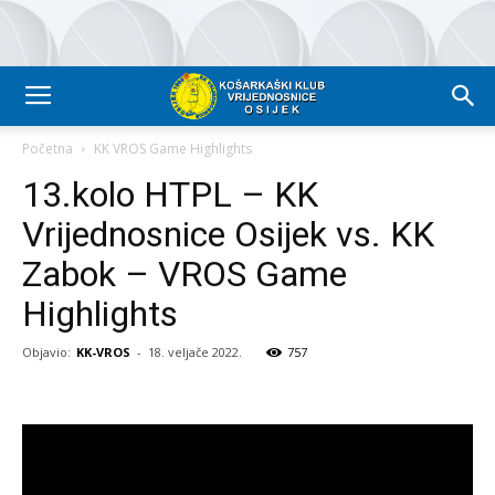
Početna
KK VROS Game Highlights
13.kolo HTPL – KK
Vrijednosnice Osijek vs. KK
Zabok – VROS Game
Highlights
Objavio:
KK-VROS
-
18. veljače 2022.
757