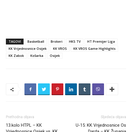
TAGOVI
Basketball
Brokeri
HKS TV
HT Premijer Liga
KK Vrijednosnice Osijek
KK VROS
KK VROS Game Highlights
KK Zabok
Košarka
Osijek
Prethodna objava
Sljedeća objava
13.kolo HTPL – KK
U-15: KK Vrijednosnice Os
Vrijednosnice Osijek vs. KK
Darda – KK Županja