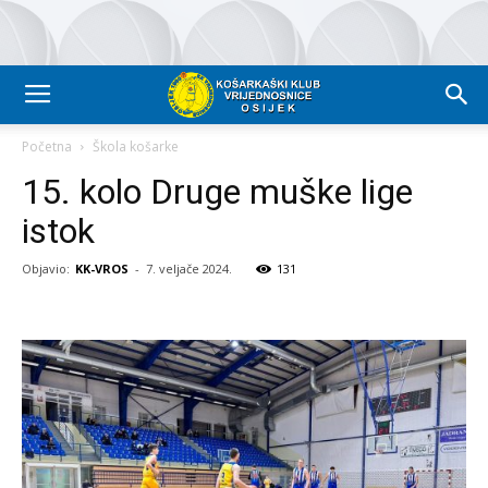
Početna
Škola košarke
15. kolo Druge muške lige
istok
Objavio:
KK-VROS
-
7. veljače 2024.
131