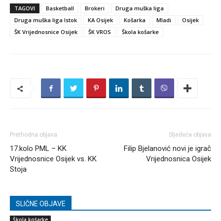
TAGOVI
Basketball
Brokeri
Druga muška liga
Druga muška liga Istok
KA Osijek
Košarka
Mladi
Osijek
ŠK Vrijednosnice Osijek
ŠK VROS
Škola košarke
Prethodna objava
Sljedeća objava
17.kolo PML – KK
Filip Bjelanović novi je igrač
Vrijednosnice Osijek vs. KK
Vrijednosnica Osijek
Stoja
SLIČNE OBJAVE
Škola košarke