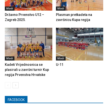
Mladi
Mladi
Državno Prvenstvo U12 –
Plasman pretkadeta na
Zagreb 2025.
završnicu Kupa regija
Mladi
Mladi
Kadeti Vrijednosnica se
U-11
plasirali u završni turnir Kup
regija Prvenstva Hrvatske
FACEBOOK