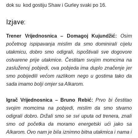
dok su kod gostiju Shaw i Gurley svaki po 16.
Izjave:
Trener Vrijednosnica – Domagoj Kujundžić:
Osim
početnog ispipavanja mislim da smo dominirali cijelu
utakmicu, dobro smo odigrali, ispoštivali sve dogovore
ostvarene prije utakmice. Čestitam svojim momcima na
zasluženoj pobjedi, ova pobjeda ima duplo značenje jer
smo pobijedili većom razlikom nego u gostima tako da
sada imamo bolji omjer sa Alkarom.
Igrač Vrijednosnica – Bruno Rebić:
Prvo bi čestitao
svojim momcima na pobjedi, mislim da smo stvarno
odigrali dobro. Držali smo se svi uputa od trenera, znali
smo od početka da moramo energetski ući jako sa
Alkarom. Ovo nam je bila iznimno bitna utakmica i nama i