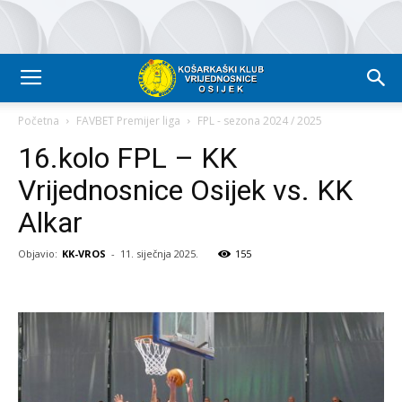
Početna
FAVBET Premijer liga
FPL - sezona 2024 / 2025
16.kolo FPL – KK
Vrijednosnice Osijek vs. KK
Alkar
Objavio:
KK-VROS
-
11. siječnja 2025.
155