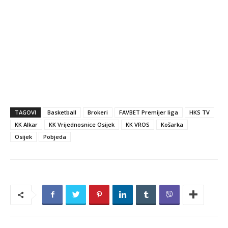
TAGOVI
Basketball
Brokeri
FAVBET Premijer liga
HKS TV
KK Alkar
KK Vrijednosnice Osijek
KK VROS
Košarka
Osijek
Pobjeda