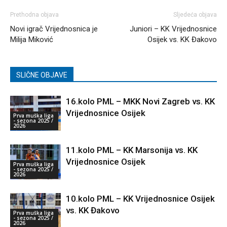
Prethodna objava
Sljedeća objava
Novi igrač Vrijednosnica je
Juniori – KK Vrijednosnice
Milija Miković
Osijek vs. KK Đakovo
SLIČNE OBJAVE
16.kolo PML – MKK Novi Zagreb vs. KK
Vrijednosnice Osijek
Prva muška liga
- sezona 2025 /
2026
11.kolo PML – KK Marsonija vs. KK
Vrijednosnice Osijek
Prva muška liga
- sezona 2025 /
2026
10.kolo PML – KK Vrijednosnice Osijek
vs. KK Đakovo
Prva muška liga
- sezona 2025 /
2026