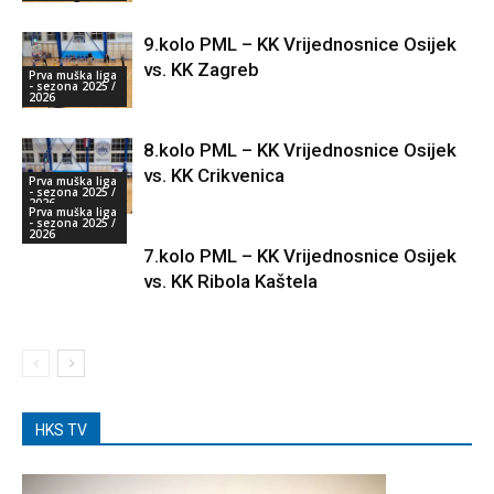
9.kolo PML – KK Vrijednosnice Osijek
vs. KK Zagreb
Prva muška liga
- sezona 2025 /
2026
8.kolo PML – KK Vrijednosnice Osijek
vs. KK Crikvenica
Prva muška liga
- sezona 2025 /
2026
Prva muška liga
- sezona 2025 /
2026
7.kolo PML – KK Vrijednosnice Osijek
vs. KK Ribola Kaštela
HKS TV