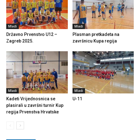
Mladi
Mladi
Državno Prvenstvo U12 –
Plasman pretkadeta na
Zagreb 2025.
završnicu Kupa regija
Mladi
Mladi
Kadeti Vrijednosnica se
U-11
plasirali u završni turnir Kup
regija Prvenstva Hrvatske