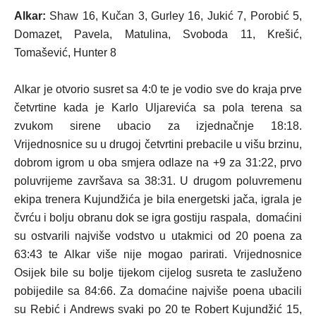
Alkar:
Shaw 16, Kučan 3, Gurley 16, Jukić 7, Porobić 5,
Domazet, Pavela, Matulina, Svoboda 11, Krešić,
Tomašević, Hunter 8
Alkar je otvorio susret sa 4:0 te je vodio sve do kraja prve
četvrtine kada je Karlo Uljarevića sa pola terena sa
zvukom sirene ubacio za izjednačnje 18:18.
Vrijednosnice su u drugoj četvrtini prebacile u višu brzinu,
dobrom igrom u oba smjera odlaze na +9 za 31:22, prvo
poluvrijeme završava sa 38:31. U drugom poluvremenu
ekipa trenera Kujundžića je bila energetski jača, igrala je
čvrću i bolju obranu dok se igra gostiju raspala, domaćini
su ostvarili najviše vodstvo u utakmici od 20 poena za
63:43 te Alkar više nije mogao parirati. Vrijednosnice
Osijek bile su bolje tijekom cijelog susreta te zasluženo
pobijedile sa 84:66. Za domaćine najviše poena ubacili
su Rebić i Andrews svaki po 20 te Robert Kujundžić 15,