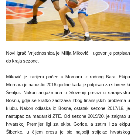
Novi igrač Vrijednosnica je Milija Miković, ugovor je potpisan
do kraja sezone.
Miković je karijeru počeo u Mornaru iz rodnog Bara. Ekipu
Mornara je napustio 2016.godine kada je potpisao za slovenski
Šentjur. Nakon angažmana u Sloveniji prelazi u sarajevsku
Bosnu, gdje se kratko zadržava zbog finansijskih problema u
klubu. Nakon odlaska iz Bosne, ostatak sezone 2017/18. je
nastupao za mađarski ZTE. Od sezone 2019/20. je zaigrao u
hrvatskoj Premijer ligi za ekipu Gorice, a zatim i za ekipu
Šibenke, u čijem dresu je bio najbolji strijelac hrvatskog