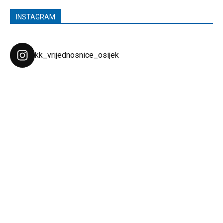
INSTAGRAM
kk_vrijednosnice_osijek