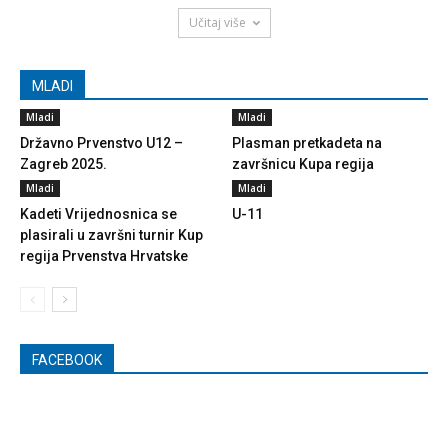
Učitaj više
MLADI
Mladi
Mladi
Državno Prvenstvo U12 –
Plasman pretkadeta na
Zagreb 2025.
završnicu Kupa regija
Mladi
Mladi
Kadeti Vrijednosnica se
U-11
plasirali u završni turnir Kup
regija Prvenstva Hrvatske
FACEBOOK