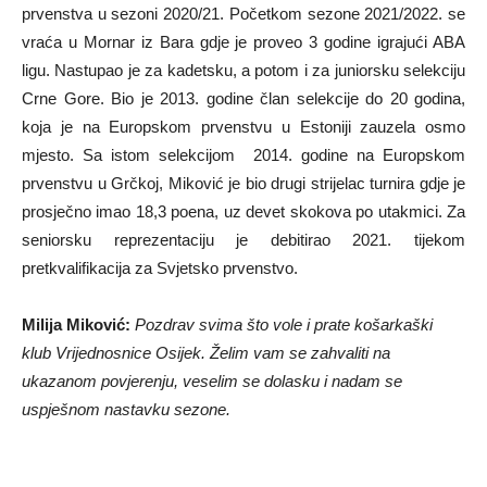
prvenstva u sezoni 2020/21. Početkom sezone 2021/2022. se
vraća u Mornar iz Bara gdje je proveo 3 godine igrajući ABA
ligu. Nastupao je za kadetsku, a potom i za juniorsku selekciju
Crne Gore. Bio je 2013. godine član selekcije do 20 godina,
koja je na Europskom prvenstvu u Estoniji zauzela osmo
mjesto. Sa istom selekcijom 2014. godine na Europskom
prvenstvu u Grčkoj, Miković je bio drugi strijelac turnira gdje je
prosječno imao 18,3 poena, uz devet skokova po utakmici. Za
seniorsku reprezentaciju je debitirao 2021. tijekom
pretkvalifikacija za Svjetsko prvenstvo.
Milija Miković:
Pozdrav svima što vole i prate košarkaški
klub Vrijednosnice Osijek. Želim vam se zahvaliti na
ukazanom povjerenju, veselim se dolasku i nadam se
uspješnom nastavku sezone.