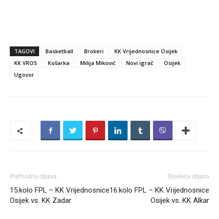
TAGOVI
Basketball
Brokeri
KK Vrijednosnice Osijek
KK VROS
Košarka
Milija Miković
Novi igrač
Osijek
Ugovor
Prethodna objava
Sljedeća objava
15.kolo FPL – KK Vrijednosnice
16.kolo FPL – KK Vrijednosnice
Osijek vs. KK Zadar
Osijek vs. KK Alkar