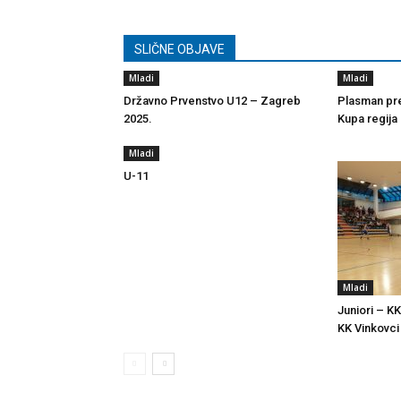
SLIČNE OBJAVE
Mladi
Mladi
Državno Prvenstvo U12 – Zagreb
Plasman pre
2025.
Kupa regija
Mladi
U-11
Mladi
Juniori – KK
KK Vinkovci