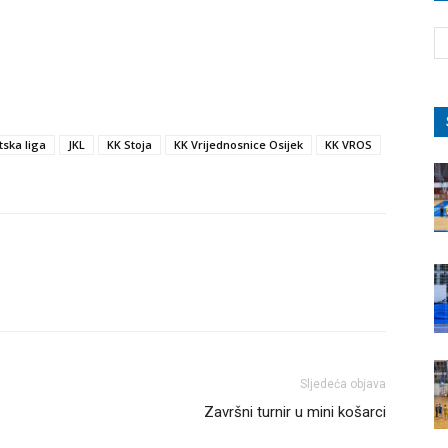
tska liga
JKL
KK Stoja
KK Vrijednosnice Osijek
KK VROS
Sljedeća objava
Završni turnir u mini košarci