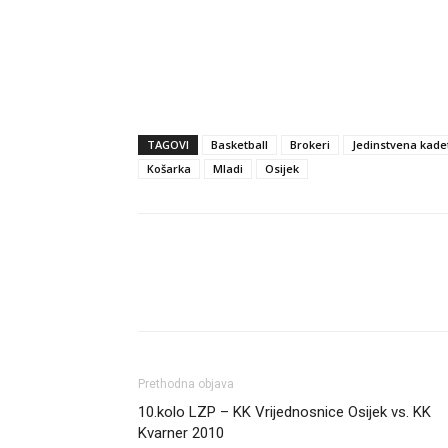
TAGOVI
Basketball
Brokeri
Jedinstvena kade
Košarka
Mladi
Osijek
Dijeli
Prethodna objava
10.kolo LZP – KK Vrijednosnice Osijek vs. KK
Kvarner 2010