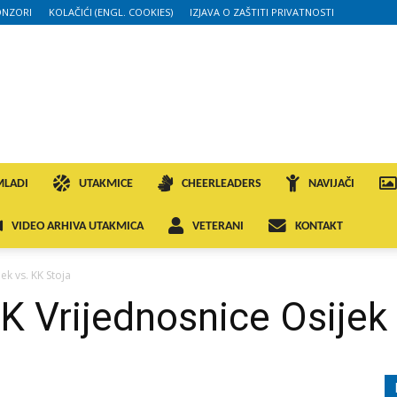
ONZORI
KOLAČIĆI (ENGL. COOKIES)
IZJAVA O ZAŠTITI PRIVATNOSTI
MLADI
UTAKMICE
CHEERLEADERS
NAVIJAČI
VIDEO ARHIVA UTAKMICA
VETERANI
KONTAKT
ek vs. KK Stoja
K Vrijednosnice Osijek 