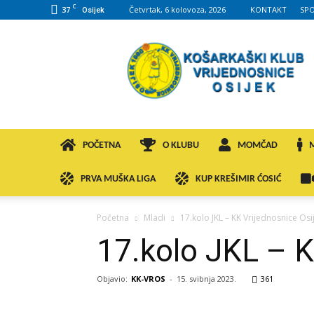
C
37
Četvrtak, 6 kolovoza, 2026
KONTAKT
SP
Osijek
KK
VROS
POČETNA
O KLUBU
MOMČAD
PRVA MUŠKA LIGA
KUP KREŠIMIR ĆOSIĆ
Početna
Mladi
17.kolo JKL – KK Vrijednosnice Osij
17.kolo JKL – K
Objavio:
KK-VROS
-
15. svibnja 2023.
361