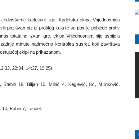
Jedinstvene kadetske lige. Kadetska ekipa Vrijednosnica
ili pozitivan niz iz prošlog kola te su poslije pobjede protiv
anas totatalno izvan igre, ekipa Vrijednosnica nije uspijela
o zadnje minute nadmoćno kontrolira susret, koji završava
gostujućoj ekipi na prikazanom.
2:33, 22:34, 14:37, 19:25)
tebih 18, Biljan 10, Mihić 4, Keglević, Ilić, Milinković,
 10, Babin 7, Lenđel.