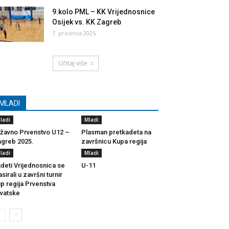
9.kolo PML – KK Vrijednosnice
Osijek vs. KK Zagreb
7. prosinca 2025.
Učitaj više
MLADI
ladi
Mladi
žavno Prvenstvo U12 –
Plasman pretkadeta na
greb 2025.
završnicu Kupa regija
ladi
Mladi
deti Vrijednosnica se
U-11
asirali u završni turnir
p regija Prvenstva
vatske