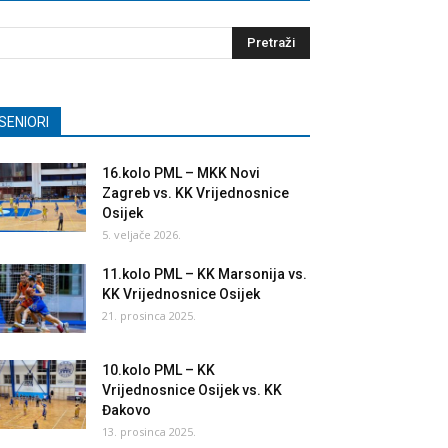
SENIORI
16.kolo PML – MKK Novi
Zagreb vs. KK Vrijednosnice
Osijek
5. veljače 2026.
11.kolo PML – KK Marsonija vs.
KK Vrijednosnice Osijek
21. prosinca 2025.
10.kolo PML – KK
Vrijednosnice Osijek vs. KK
Đakovo
13. prosinca 2025.