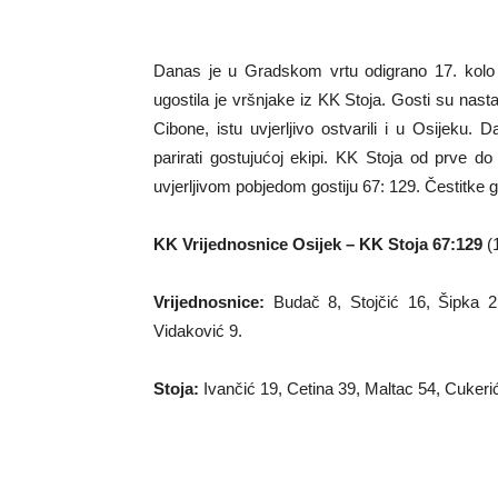
Danas je u Gradskom vrtu odigrano 17. kolo 
ugostila je vršnjake iz KK Stoja. Gosti su nastav
Cibone, istu uvjerljivo ostvarili i u Osijeku. D
parirati gostujućoj ekipi. KK Stoja od prve d
uvjerljivom pobjedom gostiju 67: 129. Čestitke 
KK Vrijednosnice Osijek – KK Stoja 67:129
(1
Vrijednosnice:
Budač 8, Stojčić 16, Šipka 2, Š
Vidaković 9.
Stoja:
Ivančić 19, Cetina 39, Maltac 54, Cukerić