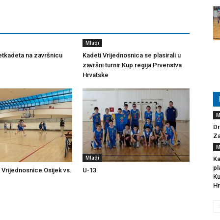
Mladi
tkadeta na završnicu
Kadeti Vrijednosnica se plasirali u
završni turnir Kup regija Prvenstva
Hrvatske
M
Dr
Za
M
Mladi
Ka
pl
 Vrijednosnice Osijek vs.
U-13
Ku
Hr