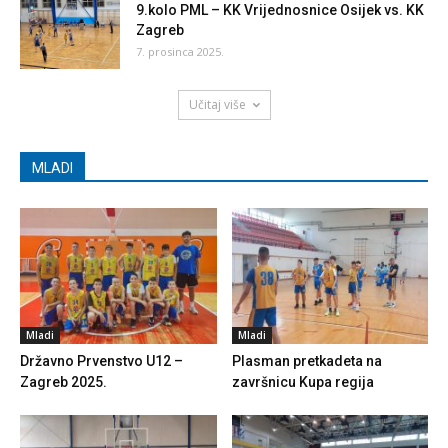
9.kolo PML – KK Vrijednosnice Osijek vs. KK
Zagreb
7. prosinca 2025.
Učitaj više
MLADI
Mladi
Mladi
Državno Prvenstvo U12 –
Plasman pretkadeta na
Zagreb 2025.
završnicu Kupa regija