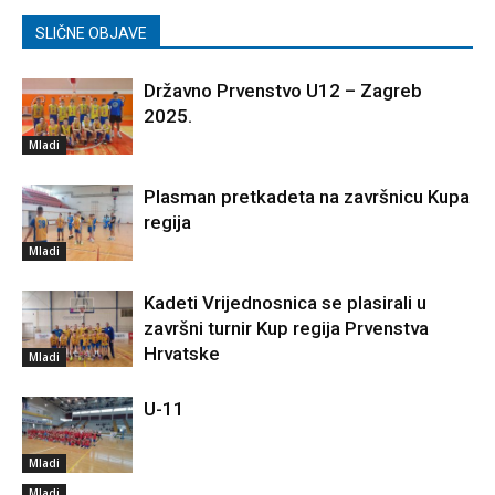
SLIČNE OBJAVE
Državno Prvenstvo U12 – Zagreb
2025.
Mladi
Plasman pretkadeta na završnicu Kupa
regija
Mladi
Kadeti Vrijednosnica se plasirali u
završni turnir Kup regija Prvenstva
Hrvatske
Mladi
U-11
Mladi
Mladi