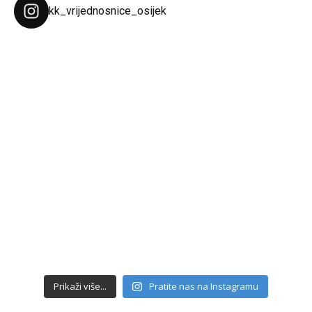
kk_vrijednosnice_osijek
Prikaži više...
Pratite nas na Instagramu