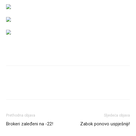
Prethodna objava
Sljedeća objava
Brokeri zaleđeni na -22!
Zabok ponovo uspješniji!