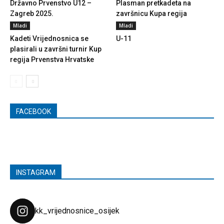
Državno Prvenstvo U12 –
Plasman pretkadeta na
Zagreb 2025.
završnicu Kupa regija
Mladi
Mladi
Kadeti Vrijednosnica se
U-11
plasirali u završni turnir Kup
regija Prvenstva Hrvatske
FACEBOOK
INSTAGRAM
kk_vrijednosnice_osijek