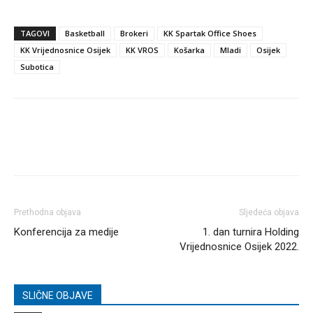
TAGOVI
Basketball
Brokeri
KK Spartak Office Shoes
KK Vrijednosnice Osijek
KK VROS
Košarka
Mladi
Osijek
Subotica
Prethodna objava
Sljedeća objava
Konferencija za medije
1. dan turnira Holding
Vrijednosnice Osijek 2022.
SLIČNE OBJAVE