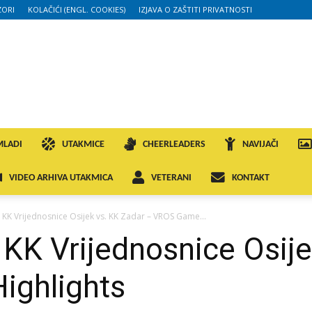
ORI
KOLAČIĆI (ENGL. COOKIES)
IZJAVA O ZAŠTITI PRIVATNOSTI
MLADI
UTAKMICE
CHEERLEADERS
NAVIJAČI
VIDEO ARHIVA UTAKMICA
VETERANI
KONTAKT
 KK Vrijednosnice Osijek vs. KK Zadar – VROS Game...
KK Vrijednosnice Osije
ighlights