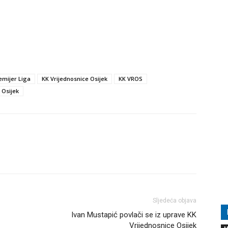
emijer Liga
KK Vrijednosnice Osijek
KK VROS
Osijek
Sljedeća objava
Ivan Mustapić povlači se iz uprave KK
Vrijednosnice Osijek