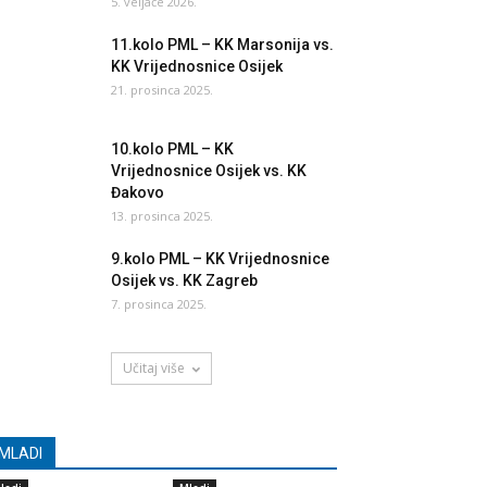
5. veljače 2026.
11.kolo PML – KK Marsonija vs.
KK Vrijednosnice Osijek
21. prosinca 2025.
10.kolo PML – KK
Vrijednosnice Osijek vs. KK
Đakovo
13. prosinca 2025.
9.kolo PML – KK Vrijednosnice
Osijek vs. KK Zagreb
7. prosinca 2025.
Učitaj više
MLADI