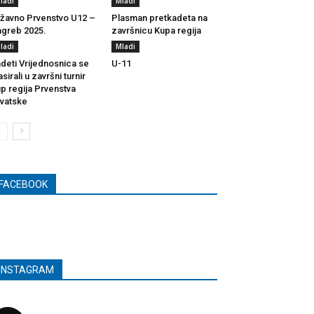
ladi
Mladi
žavno Prvenstvo U12 –
Plasman pretkadeta na
greb 2025.
završnicu Kupa regija
ladi
Mladi
deti Vrijednosnica se
U-11
asirali u završni turnir
p regija Prvenstva
vatske
FACEBOOK
INSTAGRAM