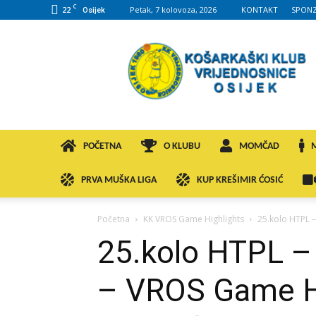
C
22
Petak, 7 kolovoza, 2026
KONTAKT
SPONZ
Osijek
KK
VROS
POČETNA
O KLUBU
MOMČAD
PRVA MUŠKA LIGA
KUP KREŠIMIR ĆOSIĆ
Početna
KK VROS Game Highlights
25.kolo HTPL –
25.kolo HTPL – 
– VROS Game H