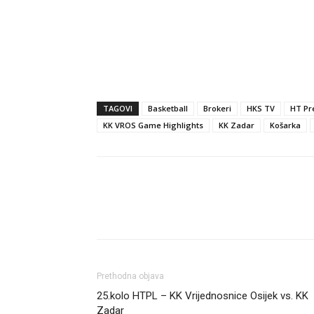
TAGOVI
Basketball
Brokeri
HKS TV
HT Pr
KK VROS Game Highlights
KK Zadar
Košarka
Dijeli
Prethodna objava
25.kolo HTPL – KK Vrijednosnice Osijek vs. KK
Zadar