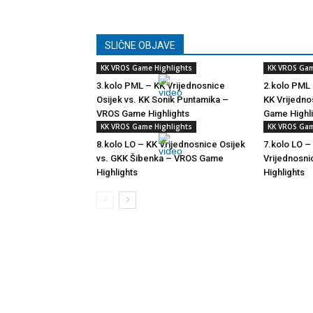
SLIČNE OBJAVE
KK VROS Game Highlights
KK VROS Gam
3.kolo PML – KK Vrijednosnice
2.kolo PML 
Osijek vs. KK Sonik Puntamika –
KK Vrijedno
VROS Game Highlights
Game Highl
KK VROS Game Highlights
KK VROS Gam
8.kolo LO – KK Vrijednosnice Osijek
7.kolo LO –
vs. GKK Šibenka – VROS Game
Vrijednosn
Highlights
Highlights