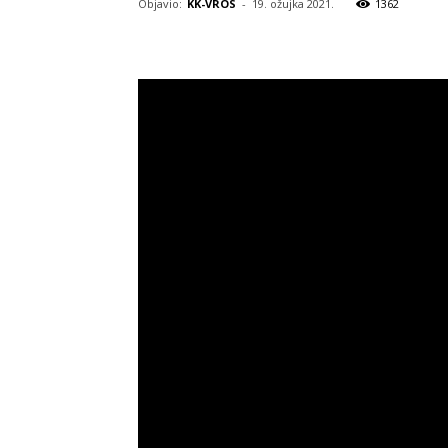
Objavio:
KK-VROS
-
19. ožujka 2021.
1362