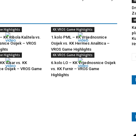
M
Dr
Za
M
Ka
e Highlights
KK VROS Game Highlights
pl
– KK Ribola Kaštela vs.
1.kolo PML – KK Vrijednosnice
Ku
snice Osijek – VROS
Osijek vs. KK Hermes Analitica –
Hr
ights
VROS Game Highlights
e Highlights
KK VROS Game Highlights
 KK Alkar vs. KK
6.kolo LO – KK Vrijednosnice Osijek
ice Osijek – VROS Game
vs. KK Furnir – VROS Game
Highlights