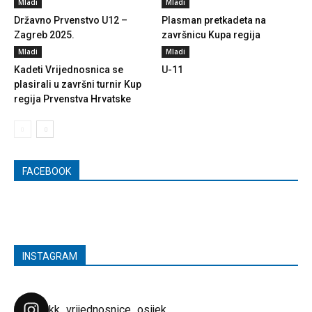
Mladi
Mladi
Državno Prvenstvo U12 –
Plasman pretkadeta na
Zagreb 2025.
završnicu Kupa regija
Mladi
Mladi
Kadeti Vrijednosnica se
U-11
plasirali u završni turnir Kup
regija Prvenstva Hrvatske
FACEBOOK
INSTAGRAM
kk_vrijednosnice_osijek