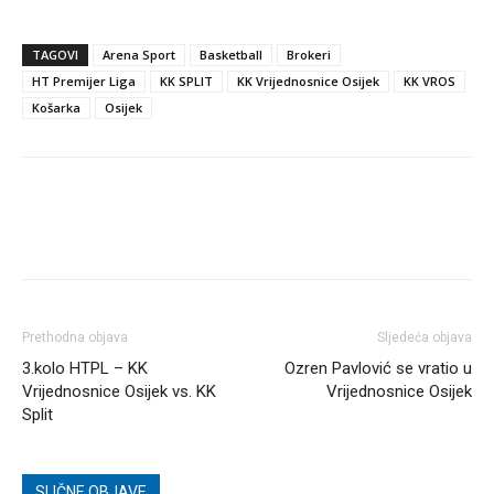
TAGOVI
Arena Sport
Basketball
Brokeri
HT Premijer Liga
KK SPLIT
KK Vrijednosnice Osijek
KK VROS
Košarka
Osijek
Prethodna objava
Sljedeća objava
3.kolo HTPL – KK
Ozren Pavlović se vratio u
Vrijednosnice Osijek vs. KK
Vrijednosnice Osijek
Split
SLIČNE OBJAVE