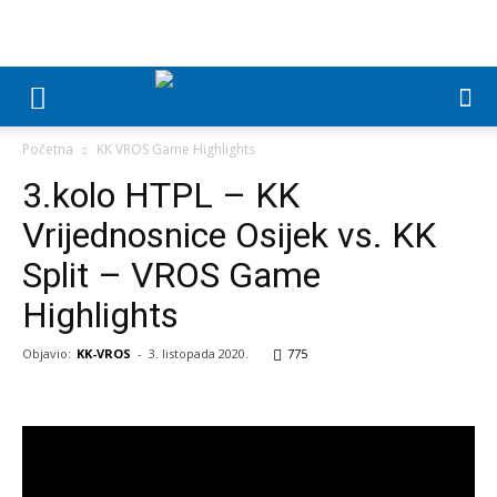
Početna
KK VROS Game Highlights
3.kolo HTPL – KK
Vrijednosnice Osijek vs. KK
Split – VROS Game
Highlights
Objavio:
KK-VROS
-
3. listopada 2020.
775