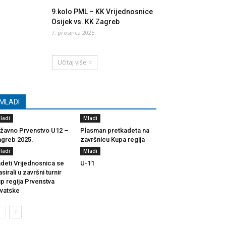
9.kolo PML – KK Vrijednosnice
Osijek vs. KK Zagreb
7. prosinca 2025.
Učitaj više
MLADI
ladi
Mladi
žavno Prvenstvo U12 –
Plasman pretkadeta na
greb 2025.
završnicu Kupa regija
ladi
Mladi
deti Vrijednosnica se
U-11
asirali u završni turnir
p regija Prvenstva
vatske