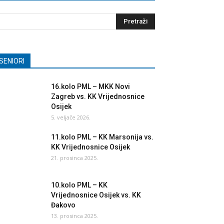
SENIORI
16.kolo PML – MKK Novi
Zagreb vs. KK Vrijednosnice
Osijek
5. veljače 2026.
11.kolo PML – KK Marsonija vs.
KK Vrijednosnice Osijek
21. prosinca 2025.
10.kolo PML – KK
Vrijednosnice Osijek vs. KK
Đakovo
13. prosinca 2025.