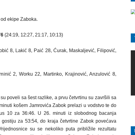
 od ekipe Zaboka.
76
(24:19, 12:27, 21:17, 10:13)
bić 8, Lakić 8, Paić 28, Ćurak, Maskaljević, Filipović,
inić 2, Worku 22, Martinko, Krajinović, Anzulović 8,
u poveli sa šest razlike, a prvu četvrtinu su završili sa
minuti košem Jamrovića Zabok prelazi u vodstvo te do
us 10 za 36:46. U 26. minuti iz slobodnog bacanja
gostiju za 53:54, do kraja četvrtine Zabok povećava
rijednosnice su se nekoliko puta približile rezultatu