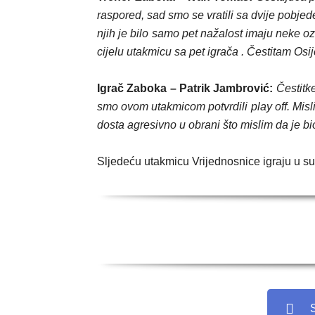
raspored, sad smo se vratili sa dvije pobjede
njih je bilo samo pet nažalost imaju neke oz
cijelu utakmicu sa pet igrača . Čestitam Os
Igrač Zaboka – Patrik Jambrović:
Čestitke
smo ovom utakmicom potvrdili play off. Misli
dosta agresivno u obrani što mislim da je b
Sljedeću utakmicu Vrijednosnice igraju u su
S