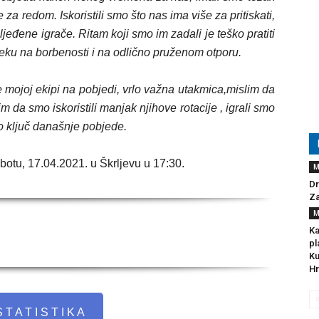
 za redom. Iskoristili smo što nas ima više za pritiskati,
ljeđene igrače. Ritam koji smo im zadali je teško pratiti
ijeku na borbenosti i na odlično pruženom otporu.
 mojoj ekipi na pobjedi, vrlo važna utakmica,mislim da
m da smo iskoristili manjak njihove rotacije , igrali smo
io ključ današnje pobjede.
botu, 17.04.2021. u Škrljevu u 17:30.
M
Dr
Za
M
Ka
pl
Ku
Hr
 T A T I S T I K A