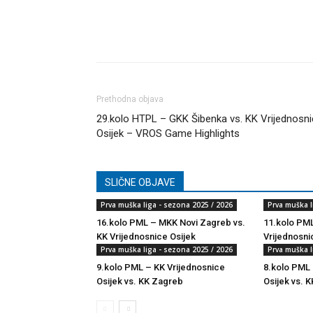
Dijeli
Prethodna objava
29.kolo HTPL – GKK Šibenka vs. KK Vrijednosn
Osijek – VROS Game Highlights
SLIČNE OBJAVE
Prva muška liga - sezona 2025 / 2026
Prva muška l
16.kolo PML – MKK Novi Zagreb vs.
11.kolo PML
KK Vrijednosnice Osijek
Vrijednosni
Prva muška liga - sezona 2025 / 2026
Prva muška l
9.kolo PML – KK Vrijednosnice
8.kolo PML 
Osijek vs. KK Zagreb
Osijek vs. K