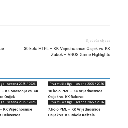
Sljedeća objava
ice
30.kolo HTPL – KK Vrijednosnice Osijek vs. KK
Zabok – VROS Game Highlights
iga - sezona 2025 / 2026
Prva muška liga - sezona 2025 / 2026
 – KK Marsonija vs. KK
10.kolo PML – KK Vrijednosnice
ce Osijek
Osijek vs. KK Đakovo
iga - sezona 2025 / 2026
Prva muška liga - sezona 2025 / 2026
– KK Vrijednosnice
7.kolo PML – KK Vrijednosnice
K Crikvenica
Osijek vs. KK Ribola Kaštela