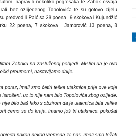
a šutom, napravili nekoliko pogrešaka te Zabok osvaja
ali bez ozlijeđenog Topolovića te su gotovo cijelu
 su predvodili Paić sa 28 poena i 9 skokova i Kujundžić
ku 22 poena, 7 skokova i Jambrović
13 poena, 8
titam Zaboku na zasluženoj pobjedi. Mislim da je ovo
ečki preumorni, nastavljamo dalje.
za poraz, imali smo četiri teške utakmice prije ove koje
 istrošeni, uz to nije nam bilo Topolovića zbog ozljede.
to nije bilo baš lako s obzirom da je utakmica bila velike
borit ćemo se do kraja, imamo još tri utakmice, pokušat
pobjeda nakon nekog vremena za nas, imali smo težak