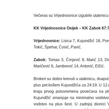
Večeras su Vrijednosnice izgubile utakmicu
KK Vrijednosnice Osijek – KK Zabok 67:
Vrijednosnice:
Lisica 7, Kujundžić 16, Poro
Tokić, Špehar, Ćosić, Pavić.
Zabok:
Tomas 3, Črnjević 8, Marić 13, Dim
Maričević 6, Jambrović 14, Antonić, Elčić.
Brokeri su dobro krenuli u utakmicu, dvaput s
plus pet košem Kujundžića za 24:19. U 12.
kraja prvog poluvremena povećava na pl
Kujundžić smanjuje na minimalno vodstvo 
vodstvo na plus šest. U zadnjoj dionici V