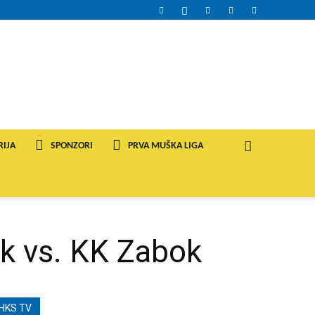
RIJA
SPONZORI
PRVA MUŠKA LIGA
ek vs. KK Zabok
HKS TV