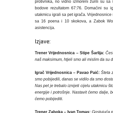
protivnika, no vidno izmoreni žurili su s
bodove rezultatom 67:76. Domaćini su igr
utakmicu igrali sa pet igrača. Vrijednosnice
sa 16 poena i 10 skokova, a Zabok Wor
asistencija.
Izjave:
Trener Vrijednosnica – Stipe Šarlija:
Čes
naš maksimum, htjeli smo ali mislim da su d
Igrač Vrijednosnica – Pavao Paić:
Šteta 
smo pobijedili, danas se vidilo da smo dosta
Nas pet je trebalo iznijeti cijelu utakmicu š
energije i potrošnje. Nastavit ćemo dalje, 
ćemo pobijediti.
Trener Zaboka – Ivan Tomas:
Gostujuća 