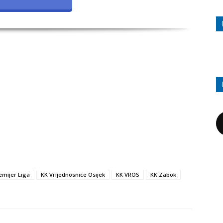
emijer Liga
KK Vrijednosnice Osijek
KK VROS
KK Zabok