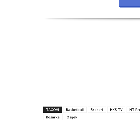
TAGOVI
Basketball
Brokeri
HKS TV
HT Pr
Košarka
Osijek