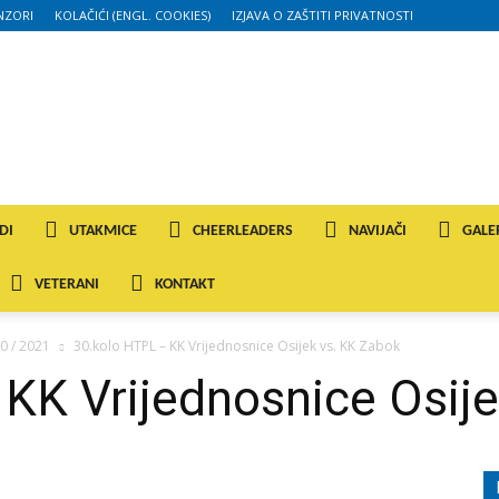
NZORI
KOLAČIĆI (ENGL. COOKIES)
IZJAVA O ZAŠTITI PRIVATNOSTI
DI
UTAKMICE
CHEERLEADERS
NAVIJAČI
GALE
VETERANI
KONTAKT
0 / 2021
30.kolo HTPL – KK Vrijednosnice Osijek vs. KK Zabok
KK Vrijednosnice Osij