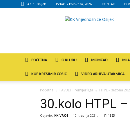
C
34.1
Petak, 7 kolovoza, 2026
KONTAKT
SPO
Osijek
KK
VROS
POČETNA
O KLUBU
MOMČAD
MLA
KUP KREŠIMIR ĆOSIĆ
VIDEO ARHIVA UTAKMICA
Početna
FAVBET Premijer liga
HTPL – sezona 202
30.kolo HTPL – 
Objavio:
KK-VROS
-
10. travnja 2021.
1863