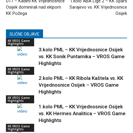
U17 – Kadeti KK Vrijednosnice
1.kolo ABA Lige 2 – KK Spars
Osijek dominirali nad ekipom
Sarajevo vs. KK Vrijednosnice
KK Požega
Osijek
SLIČNE OBJAVE
KK VROS Game
Highlights
3.kolo PML – KK Vrijednosnice Osijek
vs. KK Sonik Puntamika – VROS Game
Highlights
KK VROS Game
Highlights
2.kolo PML – KK Ribola Kaštela vs. KK
Vrijednosnice Osijek – VROS Game
Highlights
KK VROS Game
Highlights
1.kolo PML – KK Vrijednosnice Osijek
vs. KK Hermes Analitica – VROS Game
Highlights
KK VROS Game
Highlights