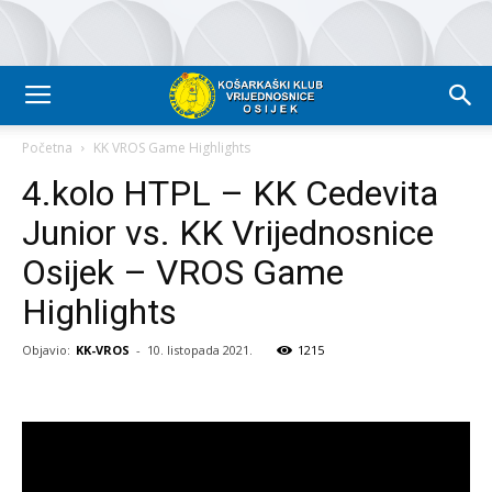
Početna
KK VROS Game Highlights
4.kolo HTPL – KK Cedevita
Junior vs. KK Vrijednosnice
Osijek – VROS Game
Highlights
Objavio:
KK-VROS
-
10. listopada 2021.
1215