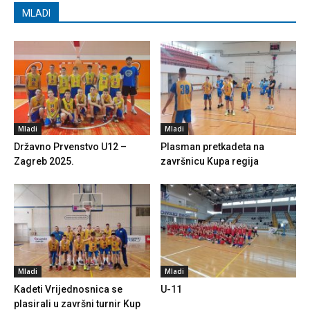
MLADI
Mladi
Mladi
Državno Prvenstvo U12 –
Plasman pretkadeta na
Zagreb 2025.
završnicu Kupa regija
Mladi
Mladi
Kadeti Vrijednosnica se
U-11
plasirali u završni turnir Kup