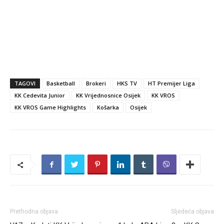
TAGOVI
Basketball
Brokeri
HKS TV
HT Premijer Liga
KK Cedevita Junior
KK Vrijednosnice Osijek
KK VROS
KK VROS Game Highlights
Košarka
Osijek
Prethodna objava
Sljedeća objava