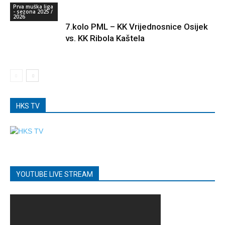
Prva muška liga
- sezona 2025 /
2026
7.kolo PML – KK Vrijednosnice Osijek
vs. KK Ribola Kaštela
HKS TV
YOUTUBE LIVE STREAM