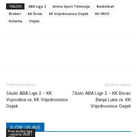
TAGOVI
ABA Liga 2
Arena Sport Televizija
Basketball
Brokeri
KK Široki
KK Vrijednosnice Osijek
KK VROS
Košarka
Osijek
Prethodna objava
Sljedeća objava
5.kolo ABA Lige 2 – KK
7.kolo ABA Lige 2 – KK Borac
Vojvodina vs. KK Vrijednosnice
Banja Luka vs. KK
Osijek
Vrijednosnice Osijek
SLIČNE OBJAVE
Prva muška liga
- sezona 2025 /