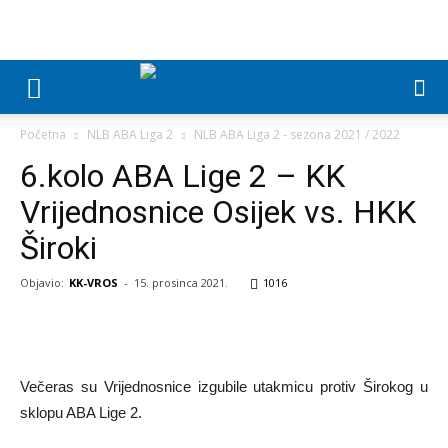
Početna
NLB ABA Liga 2
NLB ABA Liga 2 - sezona 2021 / 2022
6.kolo ABA Lige 2 – KK
Vrijednosnice Osijek vs. HKK
Široki
Objavio:
KK-VROS
-
15. prosinca 2021.
1016
Večeras su Vrijednosnice izgubile utakmicu protiv Širokog u
sklopu ABA Lige 2.