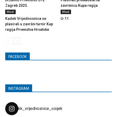
Državno Prvenstvo U12 –
Plasman pretkadeta na
Zagreb 2025.
završnicu Kupa regija
Mladi
Mladi
Kadeti Vrijednosnica se
U-11
plasirali u završni turnir Kup
regija Prvenstva Hrvatske
FACEBOOK
INSTAGRAM
kk_vrijednosnice_osijek