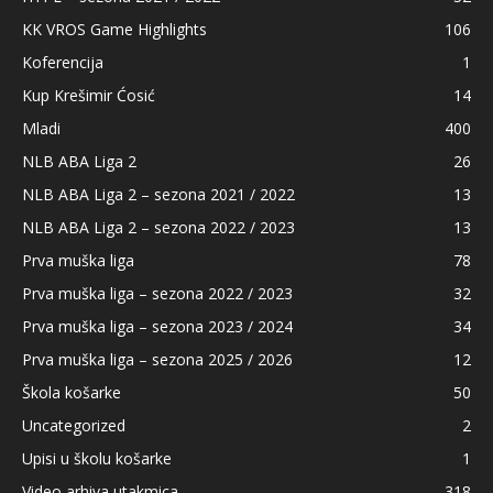
KK VROS Game Highlights
106
Koferencija
1
Kup Krešimir Ćosić
14
Mladi
400
NLB ABA Liga 2
26
NLB ABA Liga 2 – sezona 2021 / 2022
13
NLB ABA Liga 2 – sezona 2022 / 2023
13
Prva muška liga
78
Prva muška liga – sezona 2022 / 2023
32
Prva muška liga – sezona 2023 / 2024
34
Prva muška liga – sezona 2025 / 2026
12
Škola košarke
50
Uncategorized
2
Upisi u školu košarke
1
Video arhiva utakmica
318