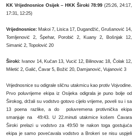
KK Vrijednosnice Osijek – HKK Široki 78:99
(25:26, 24:17,
17:31, 12:25)
Vrijednosnice:
Makoi 7, Lisica 17, Dugandžić, Grušanović 14,
Tomljenović 2, Špehar, Porobić 2, Kuany 2, Bošnjak 12,
Simanić 2, Topolović 20
Široki:
Ivanov 14, Kučan 13, Vucić 12, Bilinovac 18, Čolak 12,
Miletić 2, Galić, Ćavar 5, Božić 20, Damjanović, Vujanović 3
Vrijednosnice su odigrale sličnu utakmicu kao protiv Vojvodine.
Prvo poluvrijeme ekipa iz Osijeka odigrala je puno bolje od
Širokog, držali su vodstvo gotovo cijelo vrijeme, poveli su i sa
13 poena razlike, a do poluvremena protivnička ekipa
smanjuje na 49:43. U 22.minuti utakmice košem Ćavara
Široki prelazi u vodstvo za 49:50 te nakon toga gostujuća
ekipa je samo povećavala vodstvo a Brokeri se nisu uspjeli