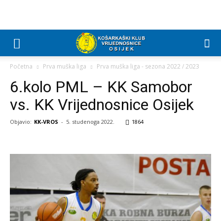
Početna
Prva muška liga
Prva muška liga - sezona 2022 / 2023
6.kolo PML – KK Samobor
vs. KK Vrijednosnice Osijek
Objavio:
KK-VROS
-
5. studenoga 2022.
1864