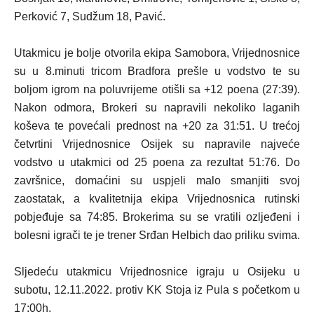
Perković 7, Sudžum 18, Pavić.
Utakmicu je bolje otvorila ekipa Samobora, Vrijednosnice
su u 8.minuti tricom Bradfora prešle u vodstvo te su
boljom igrom na poluvrijeme otišli sa +12 poena (27:39).
Nakon odmora, Brokeri su napravili nekoliko laganih
koševa te povećali prednost na +20 za 31:51. U trećoj
četvrtini Vrijednosnice Osijek su napravile najveće
vodstvo u utakmici od 25 poena za rezultat 51:76. Do
završnice, domaćini su uspjeli malo smanjiti svoj
zaostatak, a kvalitetnija ekipa Vrijednosnica rutinski
pobjeđuje sa 74:85. Brokerima su se vratili ozljeđeni i
bolesni igrači te je trener Srđan Helbich dao priliku svima.
Sljedeću utakmicu Vrijednosnice igraju u Osijeku u
subotu, 12.11.2022. protiv KK Stoja iz Pula s početkom u
17:00h.