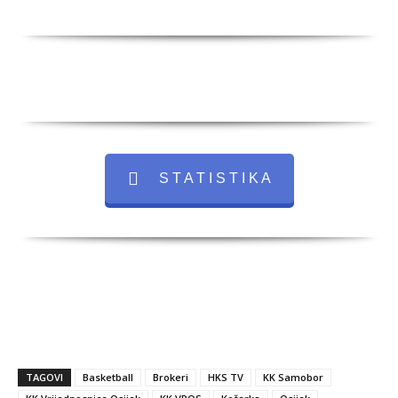
S T A T I S T I K A
TAGOVI
Basketball
Brokeri
HKS TV
KK Samobor