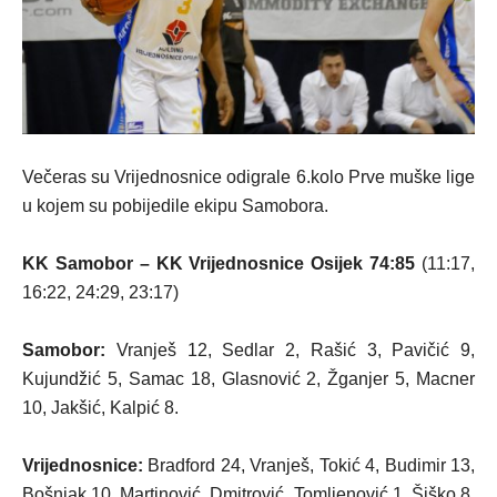
Večeras su Vrijednosnice odigrale 6.kolo Prve muške lige
u kojem su pobijedile ekipu Samobora.
KK Samobor – KK Vrijednosnice Osijek 74:85
(11:17,
16:22, 24:29, 23:17)
Samobor:
Vranješ 12, Sedlar 2, Rašić 3, Pavičić 9,
Kujundžić 5, Samac 18, Glasnović 2, Žganjer 5, Macner
10, Jakšić, Kalpić 8.
Vrijednosnice:
Bradford 24, Vranješ, Tokić 4, Budimir 13,
Bošnjak 10, Martinović, Dmitrović, Tomljenović 1, Šiško 8,