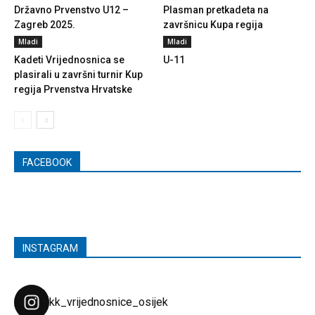
Državno Prvenstvo U12 –
Plasman pretkadeta na
Zagreb 2025.
završnicu Kupa regija
Mladi
Mladi
Kadeti Vrijednosnica se
U-11
plasirali u završni turnir Kup
regija Prvenstva Hrvatske
FACEBOOK
INSTAGRAM
kk_vrijednosnice_osijek