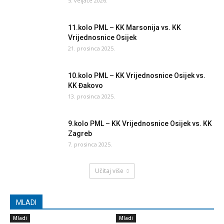
5. veljače 2026.
11.kolo PML – KK Marsonija vs. KK
Vrijednosnice Osijek
21. prosinca 2025.
10.kolo PML – KK Vrijednosnice Osijek vs.
KK Đakovo
13. prosinca 2025.
9.kolo PML – KK Vrijednosnice Osijek vs. KK
Zagreb
7. prosinca 2025.
Učitaj više
MLADI
Mladi
Mladi