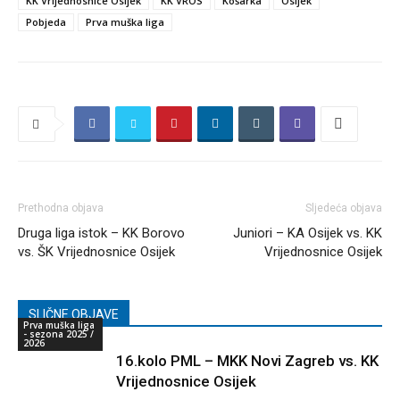
KK Vrijednosnice Osijek
KK VROS
Košarka
Osijek
Pobjeda
Prva muška liga
Prethodna objava
Sljedeća objava
Druga liga istok – KK Borovo
Juniori – KA Osijek vs. KK
vs. ŠK Vrijednosnice Osijek
Vrijednosnice Osijek
SLIČNE OBJAVE
Prva muška liga
- sezona 2025 /
2026
16.kolo PML – MKK Novi Zagreb vs. KK
Vrijednosnice Osijek