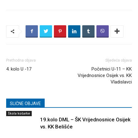
Prethodna objava
Sljedeća objava
4. kolo U -17
Početnici U-11 – KK
Vrijednosnice Osijek vs. KK
Vladislavci
SLIČNE OBJAVE
Škola košarke
19.kolo DML – ŠK Vrijednosnice Osijek
vs. KK Belišće