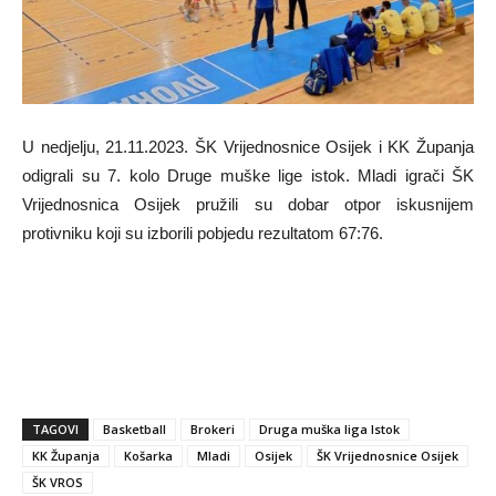
U nedjelju, 21.11.2023. ŠK Vrijednosnice Osijek i KK Županja
odigrali su 7. kolo Druge muške lige istok. Mladi igrači ŠK
Vrijednosnica Osijek pružili su dobar otpor iskusnijem
protivniku koji su izborili pobjedu rezultatom 67:76.
TAGOVI
Basketball
Brokeri
Druga muška liga Istok
KK Županja
Košarka
Mladi
Osijek
ŠK Vrijednosnice Osijek
ŠK VROS