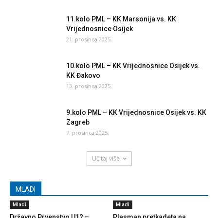
11.kolo PML – KK Marsonija vs. KK
Vrijednosnice Osijek
21. prosinca 2025.
10.kolo PML – KK Vrijednosnice Osijek vs.
KK Đakovo
13. prosinca 2025.
9.kolo PML – KK Vrijednosnice Osijek vs. KK
Zagreb
7. prosinca 2025.
Učitaj više
MLADI
Mladi
Mladi
Državno Prvenstvo U12 –
Plasman pretkadeta na