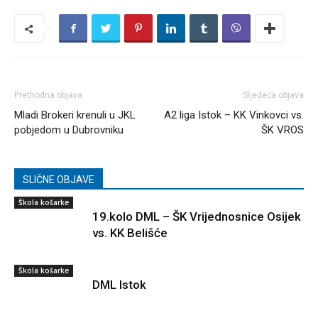
Prethodna objava
Sljedeća objava
Mladi Brokeri krenuli u JKL
A2 liga Istok – KK Vinkovci vs.
pobjedom u Dubrovniku
ŠK VROS
SLIČNE OBJAVE
Škola košarke
19.kolo DML – ŠK Vrijednosnice Osijek
vs. KK Belišće
Škola košarke
DML Istok