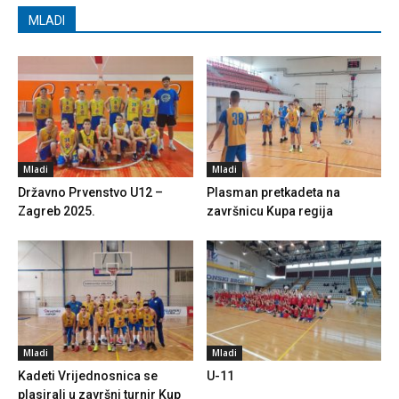
MLADI
Mladi
Mladi
Državno Prvenstvo U12 –
Plasman pretkadeta na
Zagreb 2025.
završnicu Kupa regija
Mladi
Mladi
Kadeti Vrijednosnica se
U-11
plasirali u završni turnir Kup