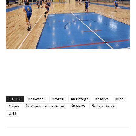
TAGOVI
Basketball
Brokeri
KK Požega
Košarka
Mladi
Osijek
ŠK Vrijednosnice Osijek
ŠK VROS
Škola košarke
U-13