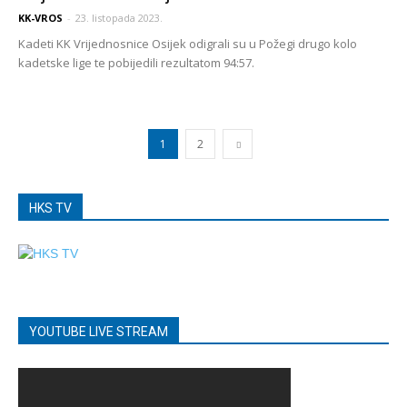
KK-VROS
-
23. listopada 2023.
Kadeti KK Vrijednosnice Osijek odigrali su u Požegi drugo kolo
kadetske lige te pobijedili rezultatom 94:57.
1
2
HKS TV
YOUTUBE LIVE STREAM