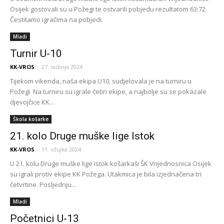
Osijek gostovali su u Požegi te ostvarili pobjedu rezultatom 63:72.
Čestitamo igračima na pobjedi.
Mladi
Turnir U-10
KK-VROS
-
27. svibnja 2024.
Tijekom vikenda, naša ekipa U10, sudjelovala je na turniru u
Požegi. Na turniru su igrale četiri ekipe, a najbolje su se pokazale
djevojčice KK...
Škola košarke
21. kolo Druge muške lige Istok
KK-VROS
-
11. ožujka 2024.
U 21. kolu Druge muške lige istok košarkaši ŠK Vrijednosnica Osijek
su igrali protiv ekipe KK Požega. Utakmica je bila izjednačena tri
četvrtine. Posljednju...
Mladi
Početnici U-13