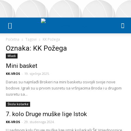
Početna
Tagovi
KK Požega
Oznaka: KK Požega
Mladi
Mini basket
KK-VROS
-
19. siječnja 2025.
Danas su najmlađi Brokeri na mini basketu osvojili svoje nove
bodove. Igrali su u prvom susretu sa vršnjacima Broda i u drugom
susretu sa...
Škola košarke
7. kolo Druge muške lige Istok
KK-VROS
-
29. studenoga 2024.
U sedmom kolu Druge muške lige istok košarkaši ŠK Vrijednosnice