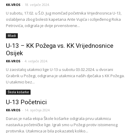
KK-VROS
-
18. veljače 2024.
U subotu, 17.02. u Š.D. Jug momčad početnika Vrijednosnica U-13,
oslabljena zbog bolesti kapetana Ante Vujića i ozlijeđenog Roka
Petrovića, odigrala je dvije prvenstvene...
Mladi
U-13 – KK Požega vs. KK Vrijednosnice
Osijek
KK-VROS
-
4. veljače 2024.
U zaostaloj utakmici lige U-13 u subotu 03.02.2024. u dvorani
Grabrik u Požegi, odigrana je utakmica naših dječaka s KK Požega.
U utakmici bez...
Škola košarke
U-13 Početnici
KK-VROS
-
14. siječnja 2024.
Danas je naša ekipa Škole košarke odigrala prvu utakmicu
nastavka početničke lige. Igrali smo u Požegi protiv istoimenog
protivnika. Utakmica je bila pokazatelj koliko...