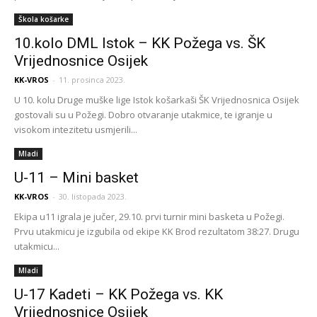
Škola košarke
10.kolo DML Istok – KK Požega vs. ŠK
Vrijednosnice Osijek
KK-VROS
-
11. prosinca 2023.
U 10. kolu Druge muške lige Istok košarkaši ŠK Vrijednosnica Osijek
gostovali su u Požegi. Dobro otvaranje utakmice, te igranje u
visokom intezitetu usmjerili...
Mladi
U-11 – Mini basket
KK-VROS
-
30. listopada 2023.
Ekipa u11 igrala je jučer, 29.10. prvi turnir mini basketa u Požegi.
Prvu utakmicu je izgubila od ekipe KK Brod rezultatom 38:27. Drugu
utakmicu...
Mladi
U-17 Kadeti – KK Požega vs. KK
Vrijednosnice Osijek