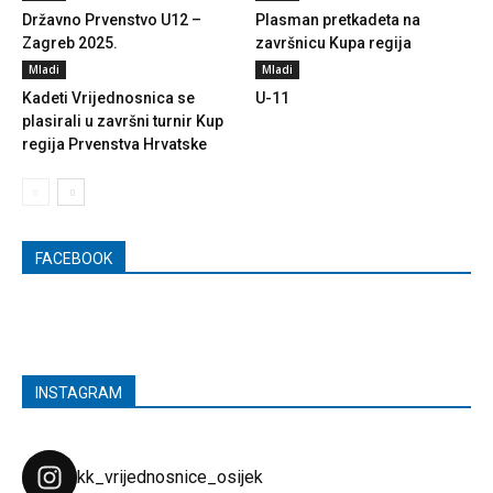
Državno Prvenstvo U12 –
Plasman pretkadeta na
Zagreb 2025.
završnicu Kupa regija
Mladi
Mladi
Kadeti Vrijednosnica se
U-11
plasirali u završni turnir Kup
regija Prvenstva Hrvatske
FACEBOOK
INSTAGRAM
kk_vrijednosnice_osijek