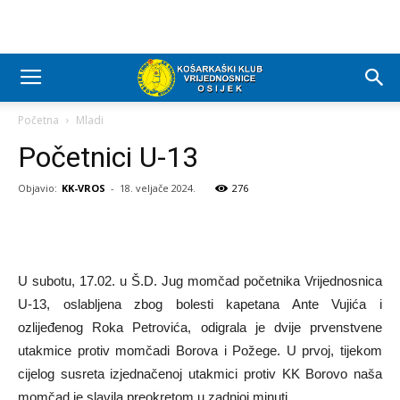
Početna
Mladi
Početnici U-13
Objavio:
KK-VROS
-
18. veljače 2024.
276
U subotu, 17.02. u Š.D. Jug momčad početnika Vrijednosnica
U-13, oslabljena zbog bolesti kapetana Ante Vujića i
ozlijeđenog Roka Petrovića, odigrala je dvije prvenstvene
utakmice protiv momčadi Borova i Požege. U prvoj, tijekom
cijelog susreta izjednačenoj utakmici protiv KK Borovo naša
momčad je slavila preokretom u zadnjoj minuti.