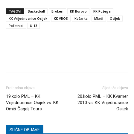
TAGOVI
Basketball
Brokeri
KK Borovo
KK Požega
KK Vrijednosnice Osijek
KK VROS
Košarka
Mladi
Osijek
Početnici
U-13
Prethodna objava
Sljedeća objava
19.kolo PML – KK
20.kolo PML – KK Kvarner
Vrijednosnice Osijek vs. KK
2010 vs. KK Vrijednosnice
Omiš Čagalj Tours
Osijek
SLIČNE OBJAVE