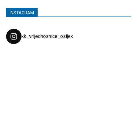
INSTAGRAM
kk_vrijednosnice_osijek