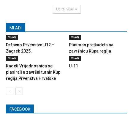
Učitaj više
MLADI
Mladi
Mladi
Državno Prvenstvo U12 –
Plasman pretkadeta na
Zagreb 2025.
završnicu Kupa regija
Mladi
Mladi
Kadeti Vrijednosnica se
U-11
plasirali u završni turnir Kup
regija Prvenstva Hrvatske
FACEBOOK