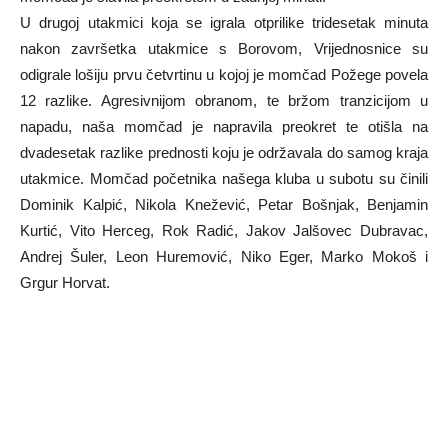
U drugoj utakmici koja se igrala otprilike tridesetak minuta
nakon završetka utakmice s Borovom, Vrijednosnice su
odigrale lošiju prvu četvrtinu u kojoj je momčad Požege povela
12 razlike. Agresivnijom obranom, te bržom tranzicijom u
napadu, naša momčad je napravila preokret te otišla na
dvadesetak razlike prednosti koju je održavala do samog kraja
utakmice. Momčad početnika našega kluba u subotu su činili
Dominik Kalpić, Nikola Knežević, Petar Bošnjak, Benjamin
Kurtić, Vito Herceg, Rok Radić, Jakov Jalšovec Dubravac,
Andrej Šuler, Leon Huremović, Niko Eger, Marko Mokoš i
Grgur Horvat.