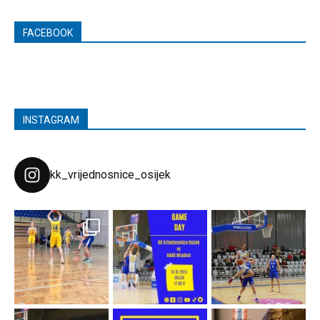
FACEBOOK
INSTAGRAM
kk_vrijednosnice_osijek