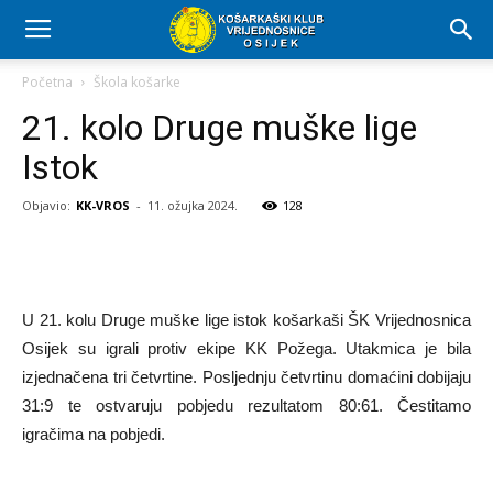
Početna
Škola košarke
21. kolo Druge muške lige
Istok
Objavio:
KK-VROS
-
11. ožujka 2024.
128
U 21. kolu Druge muške lige istok košarkaši ŠK Vrijednosnica
Osijek su igrali protiv ekipe KK Požega. Utakmica je bila
izjednačena tri četvrtine. Posljednju četvrtinu domaćini dobijaju
31:9 te ostvaruju pobjedu rezultatom 80:61. Čestitamo
igračima na pobjedi.