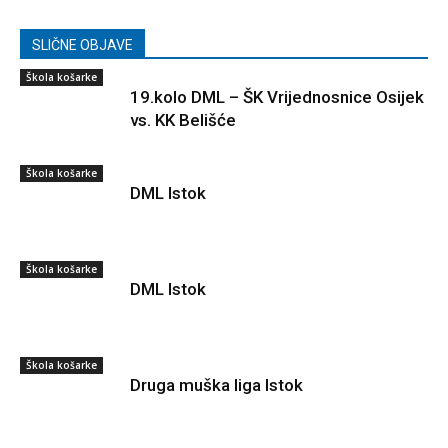
SLIČNE OBJAVE
Škola košarke
19.kolo DML – ŠK Vrijednosnice Osijek
vs. KK Belišće
Škola košarke
DML Istok
Škola košarke
DML Istok
Škola košarke
Druga muška liga Istok