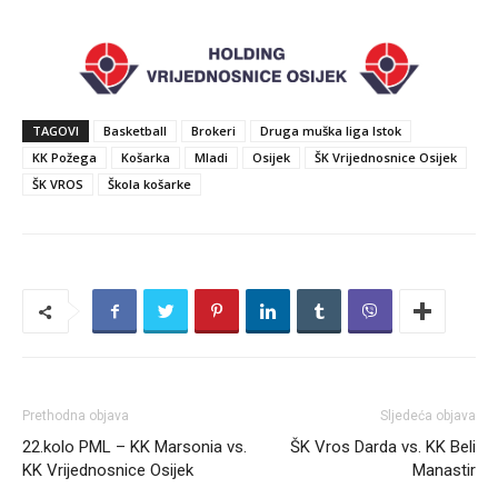
TAGOVI
Basketball
Brokeri
Druga muška liga Istok
KK Požega
Košarka
Mladi
Osijek
ŠK Vrijednosnice Osijek
ŠK VROS
Škola košarke
Prethodna objava
Sljedeća objava
22.kolo PML – KK Marsonia vs.
ŠK Vros Darda vs. KK Beli
KK Vrijednosnice Osijek
Manastir