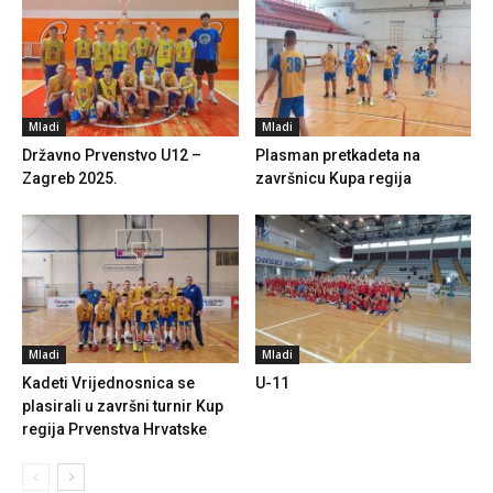
Mladi
Mladi
Državno Prvenstvo U12 –
Plasman pretkadeta na
Zagreb 2025.
završnicu Kupa regija
Mladi
Mladi
Kadeti Vrijednosnica se
U-11
plasirali u završni turnir Kup
regija Prvenstva Hrvatske