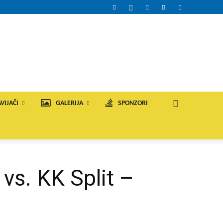
VIJAČI
GALERIJA
SPONZORI
vs. KK Split –