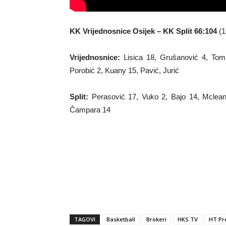
KK Vrijednosnice Osijek – KK Split 66:104
(1
Vrijednosnice:
Lisica 18, Grušanović 4, Toml
Porobić 2, Kuany 15, Pavić, Jurić
Split:
Perasović 17, Vuko 2, Bajo 14, Mclean 
Čampara 14
TAGOVI
Basketball
Brokeri
HKS TV
HT Pr