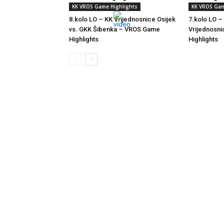
KK VROS Game Highlights
KK VROS Gam
8.kolo LO – KK Vrijednosnice Osijek
7.kolo LO –
vs. GKK Šibenka – VROS Game
Vrijednosn
Highlights
Highlights