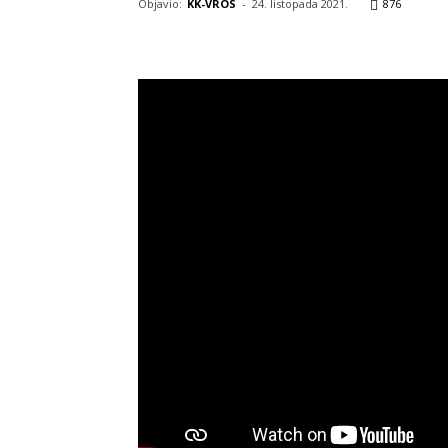
Objavio:
KK-VROS
-
24. listopada 2021.
876