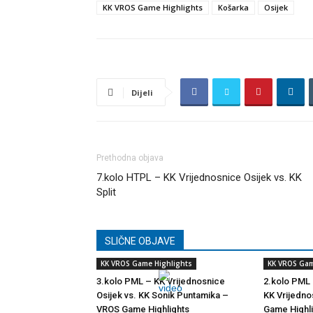
KK VROS Game Highlights
Košarka
Osijek
Dijeli
Prethodna objava
7.kolo HTPL – KK Vrijednosnice Osijek vs. KK
Split
SLIČNE OBJAVE
KK VROS Game Highlights
KK VROS Gam
3.kolo PML – KK Vrijednosnice
2.kolo PML 
Osijek vs. KK Sonik Puntamika –
KK Vrijedno
VROS Game Highlights
Game Highl