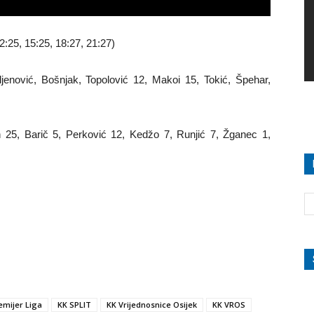
2:25, 15:25, 18:27, 21:27)
jenović, Bošnjak, Topolović 12, Makoi 15, Tokić, Špehar,
25, Barič 5, Perković 12, Kedžo 7, Runjić 7, Žganec 1,
emijer Liga
KK SPLIT
KK Vrijednosnice Osijek
KK VROS