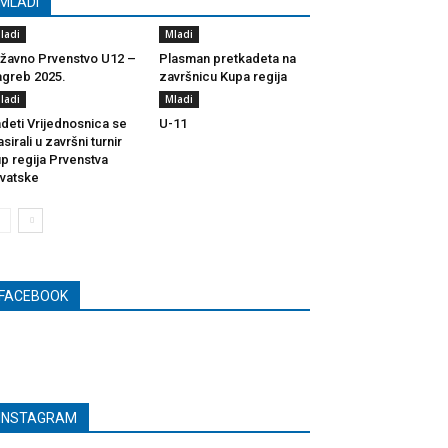
MLADI
ladi
Mladi
žavno Prvenstvo U12 –
Plasman pretkadeta na
greb 2025.
završnicu Kupa regija
ladi
Mladi
deti Vrijednosnica se
U-11
asirali u završni turnir
p regija Prvenstva
vatske
FACEBOOK
INSTAGRAM