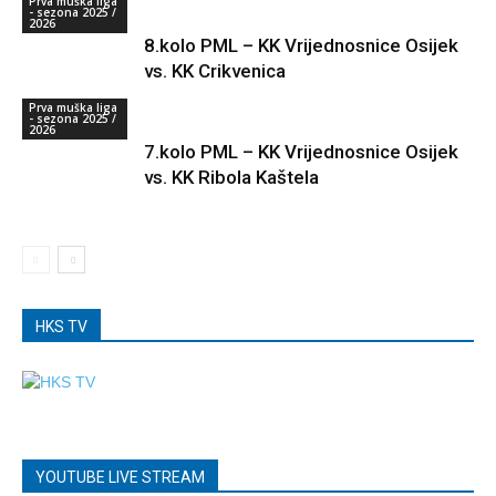
Prva muška liga
- sezona 2025 /
2026
8.kolo PML – KK Vrijednosnice Osijek
vs. KK Crikvenica
Prva muška liga
- sezona 2025 /
2026
7.kolo PML – KK Vrijednosnice Osijek
vs. KK Ribola Kaštela
HKS TV
YOUTUBE LIVE STREAM