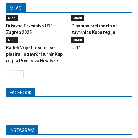
MLADI
Mladi
Mladi
Državno Prvenstvo U12 –
Plasman pretkadeta na
Zagreb 2025.
završnicu Kupa regija
Mladi
Mladi
Kadeti Vrijednosnica se
U-11
plasirali u završni turnir Kup
regija Prvenstva Hrvatske
FACEBOOK
INSTAGRAM