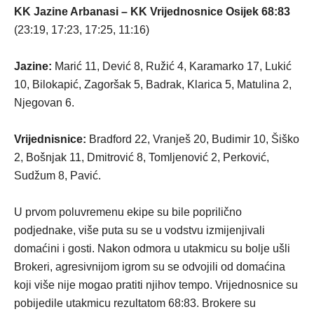
KK Jazine Arbanasi – KK Vrijednosnice Osijek 68:83
(23:19, 17:23, 17:25, 11:16)
Jazine:
Marić 11, Dević 8, Ružić 4, Karamarko 17, Lukić
10, Bilokapić, Zagoršak 5, Badrak, Klarica 5, Matulina 2,
Njegovan 6.
Vrijednisnice:
Bradford 22, Vranješ 20, Budimir 10, Šiško
2, Bošnjak 11, Dmitrović 8, Tomljenović 2, Perković,
Sudžum 8, Pavić.
U prvom poluvremenu ekipe su bile poprilično
podjednake, više puta su se u vodstvu izmijenjivali
domaćini i gosti. Nakon odmora u utakmicu su bolje ušli
Brokeri, agresivnijom igrom su se odvojili od domaćina
koji više nije mogao pratiti njihov tempo. Vrijednosnice su
pobijedile utakmicu rezultatom 68:83. Brokere su