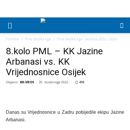
Početna
Prva muška liga
Prva muška liga - sezona 2022 / 2023
8.kolo PML – KK Jazine
Arbanasi vs. KK
Vrijednosnice Osijek
Objavio:
KK-VROS
-
20. studenoga 2022.
498
Danas su Vrijednosnice u Zadru pobijedile ekipu Jazine
Arbanasi.