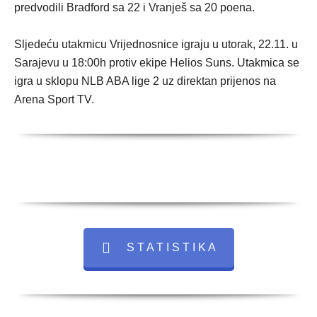
predvodili Bradford sa 22 i Vranješ sa 20 poena.
Sljedeću utakmicu Vrijednosnice igraju u utorak, 22.11. u
Sarajevu u 18:00h protiv ekipe Helios Suns. Utakmica se
igra u sklopu NLB ABA lige 2 uz direktan prijenos na
Arena Sport TV.
S T A T I S T I K A