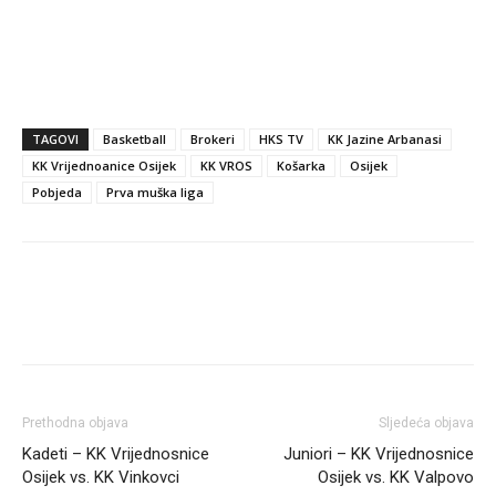
TAGOVI
Basketball
Brokeri
HKS TV
KK Jazine Arbanasi
KK Vrijednoanice Osijek
KK VROS
Košarka
Osijek
Pobjeda
Prva muška liga
Prethodna objava
Sljedeća objava
Kadeti – KK Vrijednosnice
Juniori – KK Vrijednosnice
Osijek vs. KK Vinkovci
Osijek vs. KK Valpovo