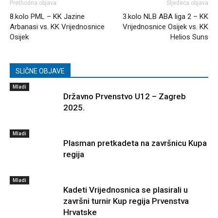
Prethodna objava
Sljedeća objava
8.kolo PML – KK Jazine
3.kolo NLB ABA liga 2 – KK
Arbanasi vs. KK Vrijednosnice
Vrijednosnice Osijek vs. KK
Osijek
Helios Suns
SLIČNE OBJAVE
Mladi
Državno Prvenstvo U12 – Zagreb
2025.
Mladi
Plasman pretkadeta na završnicu Kupa
regija
Mladi
Kadeti Vrijednosnica se plasirali u
završni turnir Kup regija Prvenstva
Hrvatske