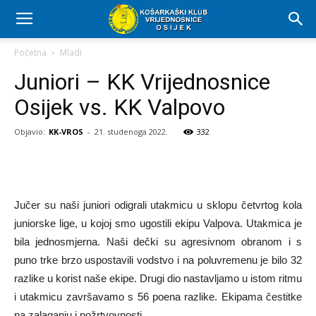
Početna
Mladi
Juniori – KK Vrijednosnice
Osijek vs. KK Valpovo
Objavio:
KK-VROS
-
21. studenoga 2022.
332
Jučer su naši juniori odigrali utakmicu u sklopu četvrtog kola
juniorske lige, u kojoj smo ugostili ekipu Valpova. Utakmica je
bila jednosmjerna. Naši dečki su agresivnom obranom i s
puno trke brzo uspostavili vodstvo i na poluvremenu je bilo 32
razlike u korist naše ekipe. Drugi dio nastavljamo u istom ritmu
i utakmicu završavamo s 56 poena razlike. Ekipama čestitke
na zalaganju i požrtvovnosti.