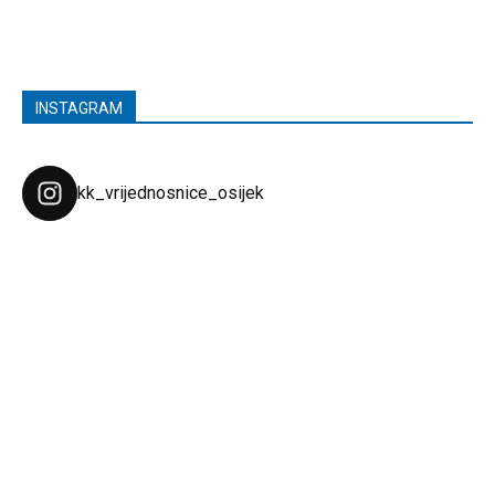
INSTAGRAM
kk_vrijednosnice_osijek