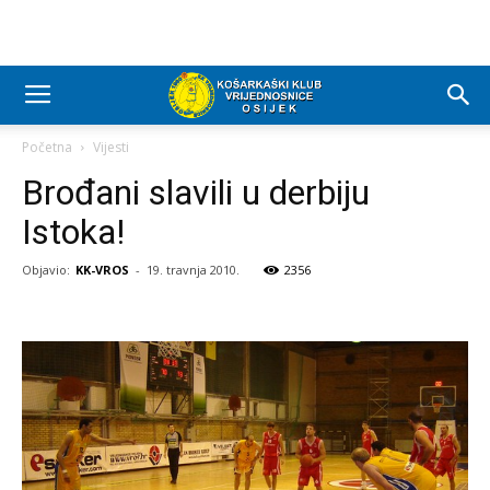
Početna
Vijesti
Brođani slavili u derbiju
Istoka!
Objavio:
KK-VROS
-
19. travnja 2010.
2356