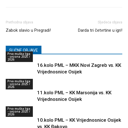
Prethodna objava
Sljedeća objava
Zabok slavio u Pregradi!
Darda tri četvrtine u igri!
SLIČNE OBJAVE
Prva muška liga
- sezona 2025 /
2026
16.kolo PML – MKK Novi Zagreb vs. KK
Vrijednosnice Osijek
Prva muška liga
- sezona 2025 /
2026
11.kolo PML – KK Marsonija vs. KK
Vrijednosnice Osijek
Prva muška liga
- sezona 2025 /
2026
10.kolo PML – KK Vrijednosnice Osijek
vs. KK Đakovo