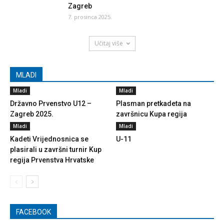
Zagreb
7. prosinca 2025.
Učitaj više
MLADI
Mladi
Mladi
Državno Prvenstvo U12 –
Plasman pretkadeta na
Zagreb 2025.
završnicu Kupa regija
Mladi
Mladi
Kadeti Vrijednosnica se
U-11
plasirali u završni turnir Kup
regija Prvenstva Hrvatske
FACEBOOK