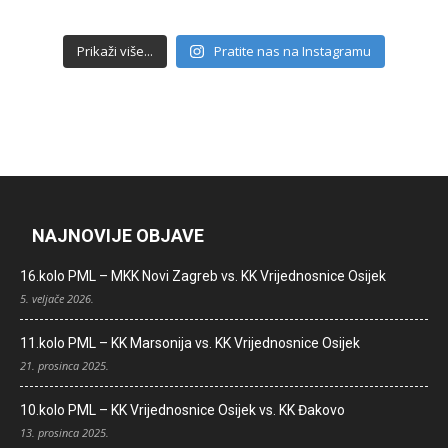
Prikaži više...
Pratite nas na Instagramu
NAJNOVIJE OBJAVE
16.kolo PML – MKK Novi Zagreb vs. KK Vrijednosnice Osijek
5. veljače 2026.
11.kolo PML – KK Marsonija vs. KK Vrijednosnice Osijek
21. prosinca 2025.
10.kolo PML – KK Vrijednosnice Osijek vs. KK Đakovo
13. prosinca 2025.