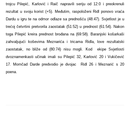
trojcu Pilepić,
Karlović
i
Raič
napravili seriju od 12:0 i preokrenuli
rezultat u svoju korist (+5). Međutim, raspoloženi Ridl ponovo vraća
Dardu u igru te na odmor odlaze sa prednošću (48:47). Svjetlost je u
trećoj četvrtini pretvorila zaostatak (51:52) u prednost (61:54). Nakon
toga Pilepić kreira prednost brođana na (69:58).
Baranjski košarkaši
zahvaljujući koševima Meznarića i tricama Ridla, love rezultatski
zaostatak, no bliže od (80:74) nisu mogli. Kod
ekipe Svjetlosti
dvoznamenkasti učinak imali su Pilepić 32, Karlović 20 i Vukičević
17. Momčad Darde predvodio je dvojac
Ridl 26 i Meznarić s 20
poena.