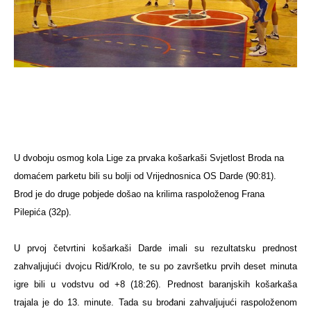
U dvoboju osmog kola Lige za prvaka košarkaši Svjetlost Broda na
domaćem parketu bili su bolji od Vrijednosnica OS Darde (
90:81)
.
Brod je do druge pobjede došao na krilima raspoloženog Frana
Pilepića (32p)
.
U prvoj četvrtini
košarkaši Darde imali su rezultatsku prednost
zahvaljujući dvojcu
Rid
/
Krolo, te su po završetku prvih deset minuta
igre bili u vodstvu od +8
(
18:26).
Prednost baranjskih košarkaša
trajala je do 13. minute. Tada su brođani zahvaljujući raspoloženom