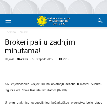
Početna
Vijesti
Brokeri pali u zadnjim
minutama!
Objavio:
KK-VROS
-
5. listopada 2015.
2295
KK Vrijednosnice Osijek su na otvaranju sezone u Kaštel Sućurcu
izgubile od Ribole Kaštela rezultatom (89:80).
U prvu utakmicu ovogodišnjeg košarkaškog prvenstva bolje ulaze