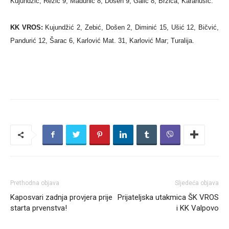
Kujundžić, Režić 9, Madunić 8, Došen 9, Galić 8, Brzica, Karanušić.
KK VROS:
Kujundžić 2, Zebić, Došen 2, Diminić 15, Ušić 12, Bičvić,
Pandurić 12, Šarac 6, Karlović Mat. 31, Karlović Mar; Turalija.
Prethodna objava
Sljedeća objava
Kaposvari zadnja provjera prije
Prijateljska utakmica ŠK VROS
starta prvenstva!
i KK Valpovo