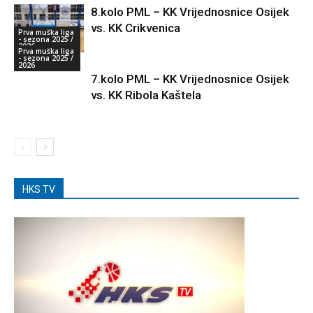
8.kolo PML – KK Vrijednosnice Osijek
vs. KK Crikvenica
Prva muška liga
- sezona 2025 /
2026
Prva muška liga
- sezona 2025 /
2026
7.kolo PML – KK Vrijednosnice Osijek
vs. KK Ribola Kaštela
HKS TV