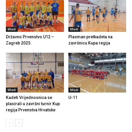
Mladi
Mladi
Državno Prvenstvo U12 –
Plasman pretkadeta na
Zagreb 2025.
završnicu Kupa regija
Mladi
Mladi
Kadeti Vrijednosnica se
U-11
plasirali u završni turnir Kup
regija Prvenstva Hrvatske