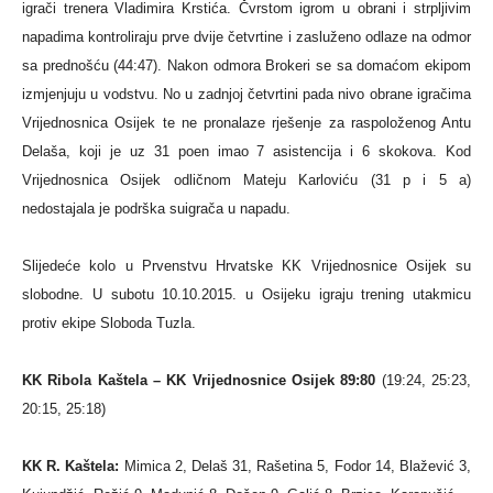
igrači trenera Vladimira Krstića. Čvrstom igrom u obrani i strpljivim
napadima kontroliraju prve dvije četvrtine i zasluženo odlaze na odmor
sa prednošću (44:47). Nakon odmora Brokeri se sa domaćom ekipom
izmjenjuju u vodstvu. No u zadnjoj četvrtini pada nivo obrane igračima
Vrijednosnica Osijek te ne pronalaze rješenje za raspoloženog Antu
Delaša, koji je uz 31 poen imao 7 asistencija i 6 skokova. Kod
Vrijednosnica Osijek odličnom Mateju Karloviću (31 p i 5 a)
nedostajala je podrška suigrača u napadu.
Slijedeće kolo u Prvenstvu Hrvatske KK Vrijednosnice Osijek su
slobodne. U subotu 10.10.2015. u Osijeku igraju trening utakmicu
protiv ekipe Sloboda Tuzla.
KK Ribola Kaštela – KK Vrijednosnice Osijek 89:80
(19:24, 25:23,
20:15, 25:18)
KK R. Kaštela:
Mimica 2, Delaš 31, Rašetina 5, Fodor 14, Blažević 3,