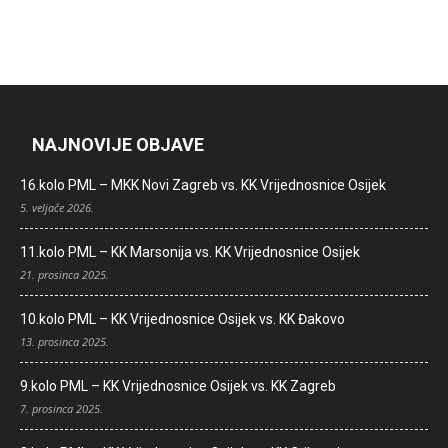
NAJNOVIJE OBJAVE
16.kolo PML – MKK Novi Zagreb vs. KK Vrijednosnice Osijek
5. veljače 2026.
11.kolo PML – KK Marsonija vs. KK Vrijednosnice Osijek
21. prosinca 2025.
10.kolo PML – KK Vrijednosnice Osijek vs. KK Đakovo
13. prosinca 2025.
9.kolo PML – KK Vrijednosnice Osijek vs. KK Zagreb
7. prosinca 2025.