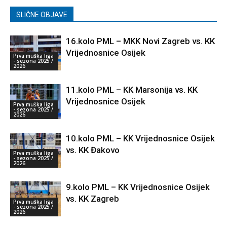
SLIČNE OBJAVE
16.kolo PML – MKK Novi Zagreb vs. KK
Vrijednosnice Osijek
Prva muška liga
- sezona 2025 /
2026
11.kolo PML – KK Marsonija vs. KK
Vrijednosnice Osijek
Prva muška liga
- sezona 2025 /
2026
10.kolo PML – KK Vrijednosnice Osijek
vs. KK Đakovo
Prva muška liga
- sezona 2025 /
2026
9.kolo PML – KK Vrijednosnice Osijek
vs. KK Zagreb
Prva muška liga
- sezona 2025 /
2026