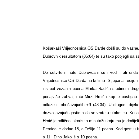
Košarkaši Vrijednosnica OS Darde došli su do važne, d
Dubrovnik rezultatom (86:64) te su tako pobjegli sa
Do četvrte minute Dubrovčani su i vodili, ali onda 
Vrijednosnice OS Darda na krilima
Stjepana Tešije 
i s pet vezanih poena Marka Radića sredinom druge
ponajviše zahvaljujući Mirzi Hrniću koji je postig
odlaze s obećavajućih +9 (43:34). U drugom dijelu 
dozvoljavajući gostima da se vrate u utakmicu. Konač
Hrnić je odlično iskoristio minutažu koju mu je dodije
Peraica je dodao 18, a Tešija 11 poena.
Kod gostiju 
s 11 i Dino Jakoliš s 10 poena.