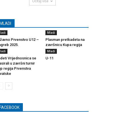
Učitaj više
MLADI
ladi
Mladi
žavno Prvenstvo U12 –
Plasman pretkadeta na
greb 2025.
završnicu Kupa regija
ladi
Mladi
deti Vrijednosnica se
U-11
asirali u završni turnir
p regija Prvenstva
vatske
FACEBOOK