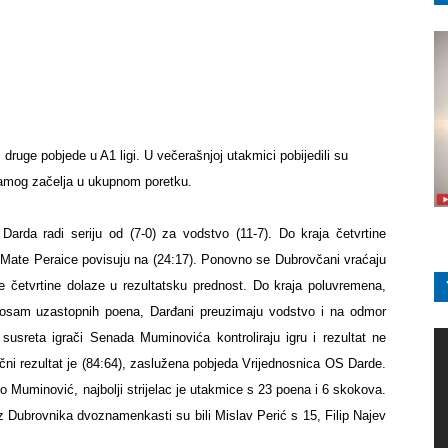
ruge pobjede u A1 ligi. U večerašnjoj utakmici pobijedili su
 samog začelja u ukupnom poretku.
Darda radi seriju od (7-0) za vodstvo (11-7). Do kraja četvrtine
i Mate Peraice povisuju na (24:17). Ponovno se Dubrovčani vraćaju
 četvrtine dolaze u rezultatsku prednost. Do kraja poluvremena,
ao osam uzastopnih poena, Darđani preuzimaju vodstvo i na odmor
susreta igrači Senada Muminovića kontroliraju igru i rezultat ne
ni rezultat je (84:64), zaslužena pobjeda Vrijednosnica OS Darde.
lio Muminović, najbolji strijelac je utakmice s 23 poena i 6 skokova.
iz Dubrovnika dvoznamenkasti su bili Mislav Perić s 15, Filip Najev