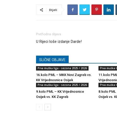
Dijeli
Prethodna objava
U Rijeci loše izdanje Darde!
SLIČNE OBJAVE
Prva muška liga - sezona 2025 / 2026
Prva muška l
16.kolo PML – MKK Novi Zagreb vs.
11.kolo PML
KK Vrijednosnice Osijek
Vrijednosni
Prva muška liga - sezona 2025 / 2026
Prva muška l
9.kolo PML – KK Vrijednosnice
8.kolo PML 
Osijek vs. KK Zagreb
Osijek vs. K