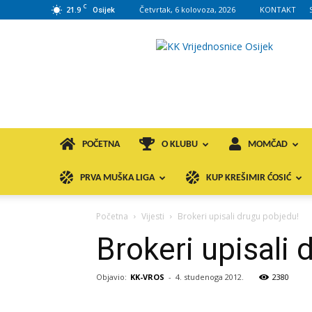
C
21.9
Četvrtak, 6 kolovoza, 2026
KONTAKT
Osijek
KK
VROS
POČETNA
O KLUBU
MOMČAD
PRVA MUŠKA LIGA
KUP KREŠIMIR ĆOSIĆ
Početna
Vijesti
Brokeri upisali drugu pobjedu!
Brokeri upisali
Objavio:
KK-VROS
-
4. studenoga 2012.
2380