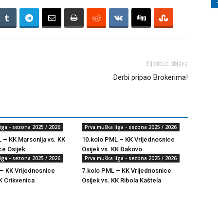
Sljedeća objava
Derbi pripao Brokerima!
iga - sezona 2025 / 2026
Prva muška liga - sezona 2025 / 2026
 – KK Marsonija vs. KK
10.kolo PML – KK Vrijednosnice
ce Osijek
Osijek vs. KK Đakovo
iga - sezona 2025 / 2026
Prva muška liga - sezona 2025 / 2026
– KK Vrijednosnice
7.kolo PML – KK Vrijednosnice
K Crikvenica
Osijek vs. KK Ribola Kaštela