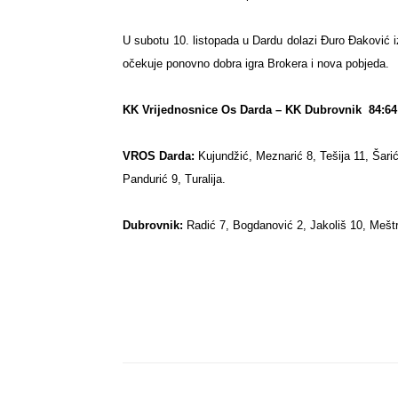
U subotu 10. listopada u Dardu dolazi Đuro Đaković 
očekuje ponovno dobra igra Brokera i nova pobjeda.
KK Vrijednosnice Os Darda – KK Dubrovnik
84:64
VROS Darda:
Kujundžić, Meznarić 8, Tešija 11, Šarić
Pandurić 9, Turalija.
Dubrovnik:
Radić 7, Bogdanović 2, Jakoliš 10, Meštro