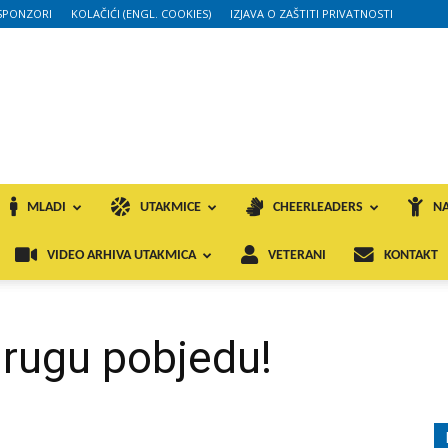
SPONZORI
KOLAČIĆI (ENGL. COOKIES)
IZJAVA O ZAŠTITI PRIVATNOSTI
MLADI
UTAKMICE
CHEERLEADERS
NA
VIDEO ARHIVA UTAKMICA
VETERANI
KONTAKT
 drugu pobjedu!