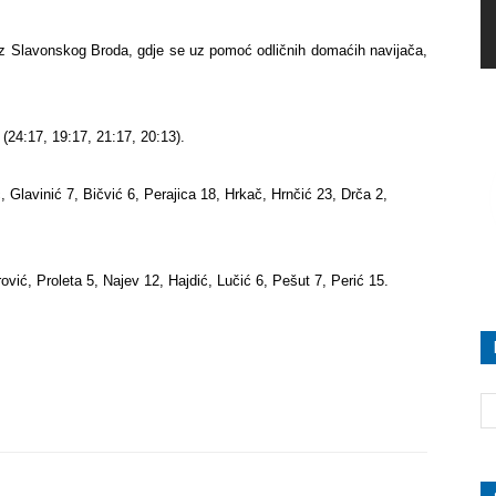
iz Slavonskog Broda, gdje se uz pomoć odličnih domaćih navijača,
(24:17, 19:17, 21:17, 20:13).
, Glavinić 7, Bičvić 6, Perajica 18, Hrkač, Hrnčić 23, Drča 2,
vić, Proleta 5, Najev 12, Hajdić, Lučić 6, Pešut 7, Perić 15.