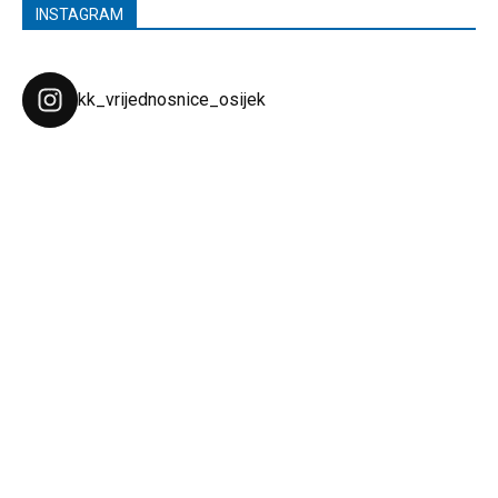
INSTAGRAM
kk_vrijednosnice_osijek