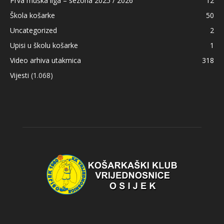
Prva muška liga – sezona 2025 / 2026
12
Škola košarke
50
Uncategorized
2
Upisi u školu košarke
1
Video arhiva utakmica
318
Vijesti
(1.068)