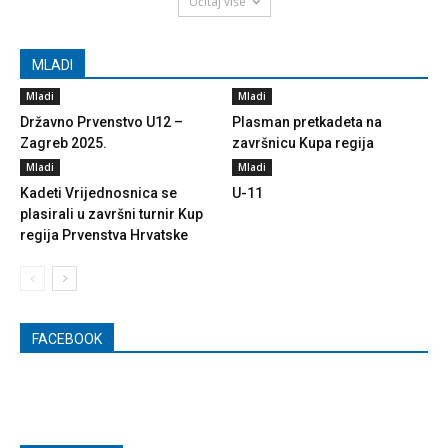
Učitaj više
MLADI
Mladi
Mladi
Državno Prvenstvo U12 –
Plasman pretkadeta na
Zagreb 2025.
završnicu Kupa regija
Mladi
Mladi
Kadeti Vrijednosnica se
U-11
plasirali u završni turnir Kup
regija Prvenstva Hrvatske
FACEBOOK