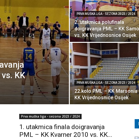
PRVA MUŠKA LIGA - SEZONA 2023 / 2024
2. utakmica polufinala
doigravanja PML – KK Sam
vs. KK Vrijednosnice Osijek
ravanja
 vs. KK
PRVA MUŠKA LIGA - SEZONA 2023 / 2024
22.kolo PML – KK Marsonia 
KK Vrijednosnice Osijek
Prva muška liga - sezona 2023 / 2024
1. utakmica finala doigravanja
PML – KK Kvarner 2010 vs. KK...