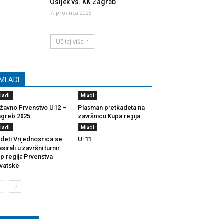
Osijek vs. KK Zagreb
7. prosinca 2025.
Učitaj više
MLADI
ladi
Mladi
žavno Prvenstvo U12 –
Plasman pretkadeta na
greb 2025.
završnicu Kupa regija
ladi
Mladi
deti Vrijednosnica se
U-11
asirali u završni turnir
p regija Prvenstva
vatske