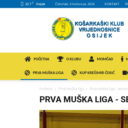
C
22.7
Četvrtak, 6 kolovoza, 2026
KONTAKT
S
Osijek
KK
VROS
POČETNA
O KLUBU
MOMČAD
PRVA MUŠKA LIGA
KUP KREŠIMIR ĆOSIĆ
Početna
Prva muška liga
Prva muška liga - sezon
PRVA MUŠKA LIGA - S