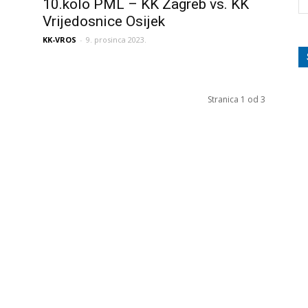
10.kolo PML – KK Zagreb vs. KK
Vrijedosnice Osijek
KK-VROS
-
9. prosinca 2023.
Stranica 1 od 3