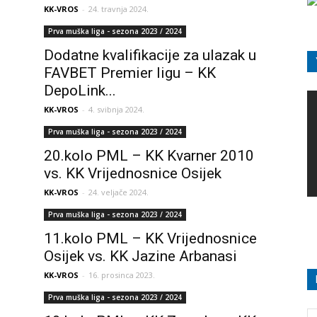
KK-VROS
-
24. travnja 2024.
Prva muška liga - sezona 2023 / 2024
Dodatne kvalifikacije za ulazak u
FAVBET Premier ligu – KK
DepoLink...
KK-VROS
-
4. svibnja 2024.
Prva muška liga - sezona 2023 / 2024
20.kolo PML – KK Kvarner 2010
vs. KK Vrijednosnice Osijek
KK-VROS
-
24. veljače 2024.
Prva muška liga - sezona 2023 / 2024
11.kolo PML – KK Vrijednosnice
Osijek vs. KK Jazine Arbanasi
KK-VROS
-
16. prosinca 2023.
Prva muška liga - sezona 2023 / 2024