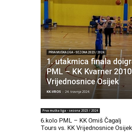
PRVA MUŠKA LIGA - SEZONA 2023 / 2024
1. utakmica finala doig
PML – KK Kvarner 2010
Vrijednosnice Osijek
KK-VROS
-
24. travnja 2024.
Prva muška liga - sezona 2023 / 2024
6.kolo PML – KK Omiš Čagalj
Tours vs. KK Vrijednosnice Osijek