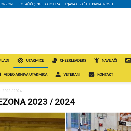
PONZORI
KOLAČIĆI (ENGL. COOKIES)
IZJAVA O ZAŠTITI PRIVATNOSTI
MLADI
UTAKMICE
CHEERLEADERS
NAVIJAČI
VIDEO ARHIVA UTAKMICA
VETERANI
KONTAKT
a 2023 / 2024
EZONA 2023 / 2024