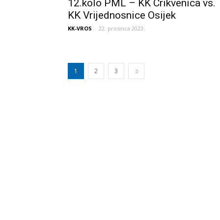
12.kolo PML – KK Crikvenica vs.
KK Vrijednosnice Osijek
KK-VROS
-
22. prosinca 2023.
1
2
3