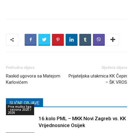
Prethodna objava
Sljedeća objava
Raskid ugovora sa Matejom
Prijateljska utakmica KK Čepin
Karlovićem
– ŠK VROS
SLIČNE OBJAVE
Prva muška liga
- sezona 2025 /
2026
16.kolo PML – MKK Novi Zagreb vs. KK
Vrijednosnice Osijek