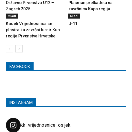
Državno Prvenstvo U12 –
Plasman pretkadeta na
Zagreb 2025.
završnicu Kupa regija
Mladi
Mladi
Kadeti Vrijednosnica se
U-11
plasirali u završni turnir Kup
regija Prvenstva Hrvatske
FACEBOOK
INSTAGRAM
kk_vrijednosnice_osijek