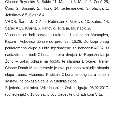
Cibona: Reynolds 8, Šakić 21, Marineli 8, Marić 4, Žorić 25,
Čorić 2, Bošnjak 2, Rozić 14, Sulejmanović 3, Slavica 1,
Joksimović 5, Gospić 4.
VROS: Šarac J, Došen, Robinson 3, Vuković 13, Katura 14,
Šarac A 13, Krajina 6, Karlović, Turalija, Mustapić 20.
Vrijednosnice bolje otvaraju utakmicu i koševima Mustapića,
Kature i Vukovića dolaze do prednosti 16:26. Do kraja prvog
poluvremena ekipe su bile izjednačene za konačnih 40:37. U
nastavku se budi Cibona i preko dvojca iz Reprezentacije
Žorić – Šakić odlaze na 65:50, te slamaju Brokere. Trener
Cibone Damir Mulaomerović je ovaj put puno ozbiljnije shvatio
ekipu trenera Vladimira Krstića i Cibona je odigrala u punom
sastavu, te pokazala da je kvalitetnija ekipa.
Slijedeću utakmicu Vrijednosnice Osijek igraju 06.02.2017.
(ponedjeljak) u 18.00 sati protiv Cedevite u Gradskom Vrtu.