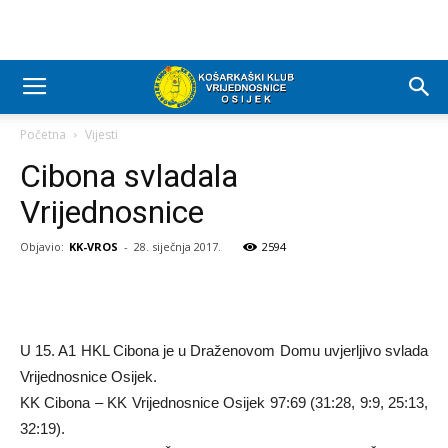
Početna
Vijesti
Cibona svladala
Vrijednosnice
Objavio:
KK-VROS
-
28. siječnja 2017.
2594
U 15. A1 HKL Cibona je u Draženovom Domu uvjerljivo svlada
Vrijednosnice Osijek.
KK Cibona – KK Vrijednosnice Osijek 97:69 (31:28, 9:9, 25:13,
32:19).