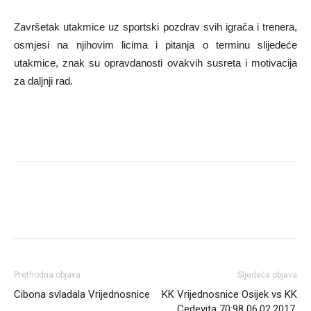
Završetak utakmice uz sportski pozdrav svih igrača i trenera,
osmjesi na njihovim licima i pitanja o terminu slijedeće
utakmice, znak su opravdanosti ovakvih susreta i motivacija
za daljnji rad.
Prethodna objava
Sljedeća objava
Cibona svladala Vrijednosnice
KK Vrijednosnice Osijek vs KK
Cedevita 70:98 06.02.2017.