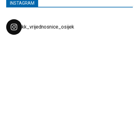
INSTAGRAM
kk_vrijednosnice_osijek