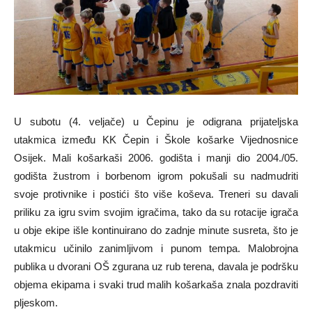
U subotu (4. veljače) u Čepinu je odigrana prijateljska
utakmica između KK Čepin i Škole košarke Vijednosnice
Osijek. Mali košarkaši 2006. godišta i manji dio 2004./05.
godišta žustrom i borbenom igrom pokušali su nadmudriti
svoje protivnike i postići što više koševa. Treneri su davali
priliku za igru svim svojim igračima, tako da su rotacije igrača
u obje ekipe išle kontinuirano do zadnje minute susreta, što je
utakmicu učinilo zanimljivom i punom tempa. Malobrojna
publika u dvorani OŠ zgurana uz rub terena, davala je podršku
objema ekipama i svaki trud malih košarkaša znala pozdraviti
pljeskom.