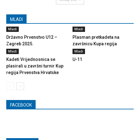
MLADI
Mladi
Mladi
Državno Prvenstvo U12 –
Plasman pretkadeta na
Zagreb 2025.
završnicu Kupa regija
Mladi
Mladi
Kadeti Vrijednosnica se
U-11
plasirali u završni turnir Kup
regija Prvenstva Hrvatske
FACEBOOK