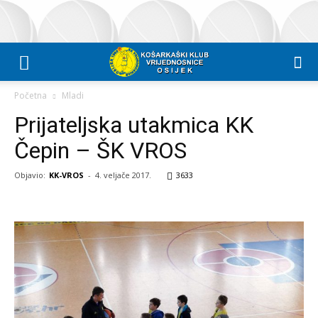
Početna
Mladi
Prijateljska utakmica KK
Čepin – ŠK VROS
Objavio:
KK-VROS
-
4. veljače 2017.
3633