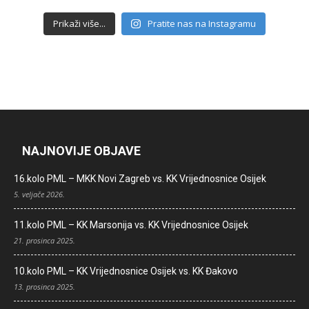
Prikaži više...
Pratite nas na Instagramu
NAJNOVIJE OBJAVE
16.kolo PML – MKK Novi Zagreb vs. KK Vrijednosnice Osijek
5. veljače 2026.
11.kolo PML – KK Marsonija vs. KK Vrijednosnice Osijek
21. prosinca 2025.
10.kolo PML – KK Vrijednosnice Osijek vs. KK Đakovo
13. prosinca 2025.