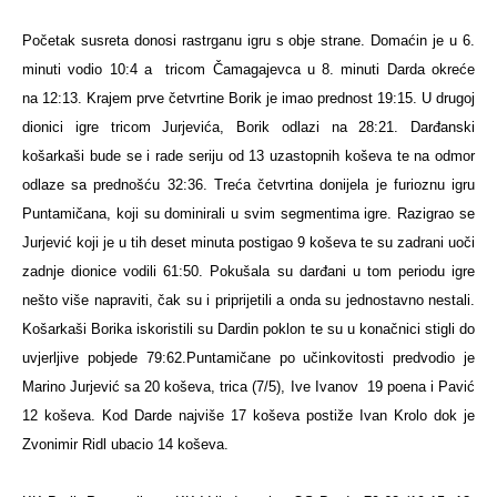
Početak susreta donosi rastrganu igru s obje strane. Domaćin je u 6.
minuti vodio 10:4 a tricom Čamagajevca u 8. minuti Darda okreće
na 12:13. Krajem prve četvrtine Borik je imao prednost 19:15. U drugoj
dionici igre tricom Jurjevića, Borik odlazi na 28:21. Darđanski
košarkaši bude se i rade seriju od 13 uzastopnih koševa te na odmor
odlaze sa prednošću 32:36. Treća četvrtina donijela je furioznu igru
Puntamičana, koji su dominirali u svim segmentima igre. Razigrao se
Jurjević koji je u tih deset minuta postigao 9 koševa te su zadrani uoči
zadnje dionice vodili 61:50. Pokušala su darđani u tom periodu igre
nešto više napraviti, čak su i priprijetili a onda su jednostavno nestali.
Košarkaši Borika iskoristili su Dardin poklon te su u konačnici stigli do
uvjerljive pobjede 79:62.
Puntamičane po učinkovitosti predvodio je
Marino Jurjević sa 20 koševa, trica (7/5), Ive Ivanov
19 poena i Pavić
12 koševa. Kod Darde najviše 17 koševa postiže Ivan Krolo dok je
Zvonimir Ridl ubacio 14 koševa.