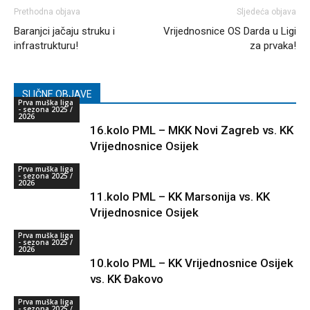
Prethodna objava
Sljedeća objava
Baranjci jačaju struku i
Vrijednosnice OS Darda u Ligi
infrastrukturu!
za prvaka!
SLIČNE OBJAVE
Prva muška liga
- sezona 2025 /
2026
16.kolo PML – MKK Novi Zagreb vs. KK
Vrijednosnice Osijek
Prva muška liga
- sezona 2025 /
2026
11.kolo PML – KK Marsonija vs. KK
Vrijednosnice Osijek
Prva muška liga
- sezona 2025 /
2026
10.kolo PML – KK Vrijednosnice Osijek
vs. KK Đakovo
Prva muška liga
- sezona 2025 /