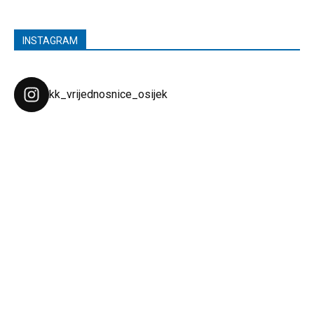
INSTAGRAM
kk_vrijednosnice_osijek