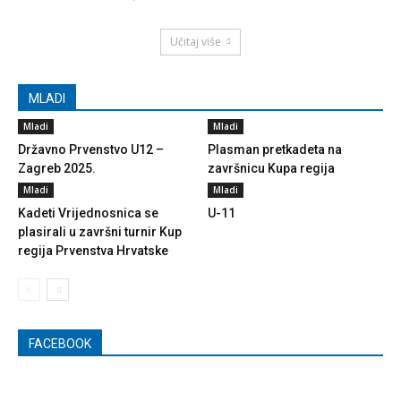
Učitaj više
MLADI
Mladi
Mladi
Državno Prvenstvo U12 –
Plasman pretkadeta na
Zagreb 2025.
završnicu Kupa regija
Mladi
Mladi
Kadeti Vrijednosnica se
U-11
plasirali u završni turnir Kup
regija Prvenstva Hrvatske
FACEBOOK