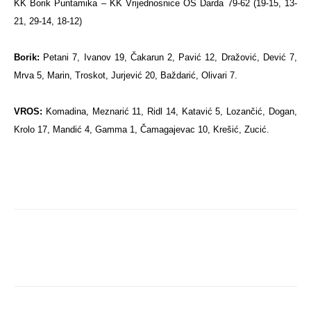
KK Borik Puntamika – KK Vrijednosnice OS Darda 79-62
(19-15, 13-
21, 29-14, 18-12)
Borik:
Petani 7, Ivanov 19, Čakarun 2, Pavić 12, Dražović, Dević 7,
Mrva 5, Marin, Troskot, Jurjević 20, Baždarić, Olivari 7.
VROS:
Komadina, Meznarić 11, Ridl 14, Katavić 5, Lozančić, Dogan,
Krolo 17, Mandić 4, Gamma 1, Čamagajevac 10, Krešić, Zucić.