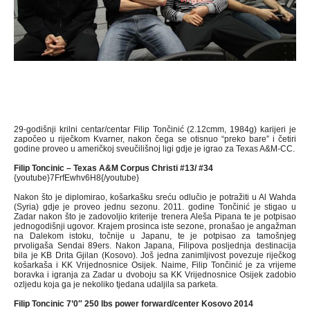
29-godišnji krilni centar/centar Filip Tončinić (2.12cmm, 1984g) karijeri je
započeo u riječkom Kvarner, nakon čega se otisnuo “preko bare” i četiri
godine proveo u američkoj sveučilišnoj ligi gdje je igrao za Texas A&M-CC.
Filip Toncinic – Texas A&M Corpus Christi #13/ #34
{youtube}7FrfEwhv6H8{/youtube}
Nakon što je diplomirao, košarkašku sreću odlučio je potražiti u Al Wahda
(Syria) gdje je proveo jednu sezonu. 2011. godine Tončinić je stigao u
Zadar nakon što je zadovoljio kriterije trenera Aleša Pipana te je potpisao
jednogodišnji ugovor. Krajem prosinca iste sezone, pronašao je angažman
na Dalekom istoku, točnije u Japanu, te je potpisao za tamošnjeg
prvoligaša Sendai 89ers. Nakon Japana, Filipova posljednja destinacija
bila je KB Drita Gjilan (Kosovo). Još jedna zanimljivost povezuje riječkog
košarkaša i KK Vrijednosnice Osijek. Naime, Filip Tončinić je za vrijeme
boravka i igranja za Zadar u dvoboju sa KK Vrijednosnice Osijek zadobio
ozljedu koja ga je nekoliko tjedana udaljila sa parketa.
Filip Toncinic 7’0″ 250 lbs power forward/center Kosovo 2014