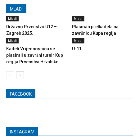
MLADI
Mladi
Mladi
Državno Prvenstvo U12 –
Plasman pretkadeta na
Zagreb 2025.
završnicu Kupa regija
Mladi
Mladi
Kadeti Vrijednosnica se
U-11
plasirali u završni turnir Kup
regija Prvenstva Hrvatske
FACEBOOK
INSTAGRAM