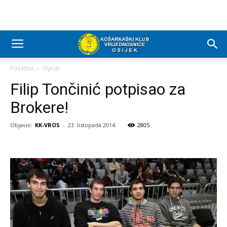
Početna
Vijesti
Filip Tončinić potpisao za
Brokere!
Objavio:
KK-VROS
-
23. listopada 2014.
2805