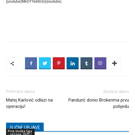
{youtube}MkGYYe66i3s{/youtube}
Prethodna objava
Sljedeća objava
Matej Karlović odlazi na
Pandurić donio Brokerima prvu
operaciju!
pobjedu
SLIČNE OBJAVE
Prva muška liga
- sezona 2025 /