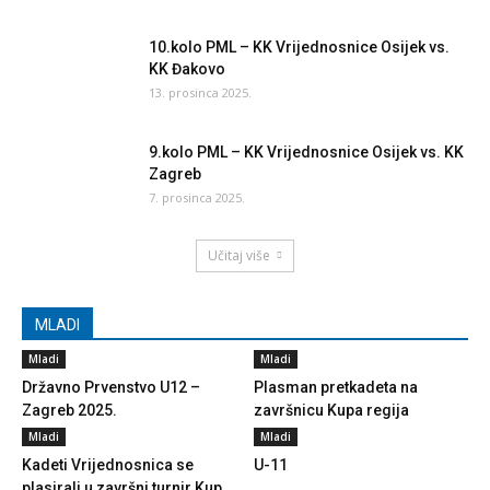
10.kolo PML – KK Vrijednosnice Osijek vs.
KK Đakovo
13. prosinca 2025.
9.kolo PML – KK Vrijednosnice Osijek vs. KK
Zagreb
7. prosinca 2025.
Učitaj više
MLADI
Mladi
Mladi
Državno Prvenstvo U12 –
Plasman pretkadeta na
Zagreb 2025.
završnicu Kupa regija
Mladi
Mladi
Kadeti Vrijednosnica se
U-11
plasirali u završni turnir Kup