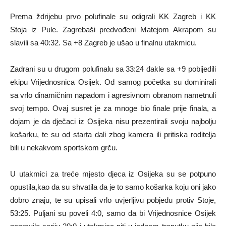
Prema ždrijebu prvo polufinale su odigrali KK Zagreb i KK
Stoja iz Pule. Zagrebaši predvođeni Matejom Akrapom su
slavili sa 40:32. Sa +8 Zagreb je ušao u finalnu utakmicu.
Zadrani su u drugom polufinalu sa 33:24 dakle sa +9 pobijedili
ekipu Vrijednosnica Osijek. Od samog početka su dominirali
sa vrlo dinamičnim napadom i agresivnom obranom nametnuli
svoj tempo. Ovaj susret je za mnoge bio finale prije finala, a
dojam je da dječaci iz Osijeka nisu prezentirali svoju najbolju
košarku, te su od starta dali zbog kamera ili pritiska roditelja
bili u nekakvom sportskom grču.
U utakmici za treće mjesto djeca iz Osijeka su se potpuno
opustila,kao da su shvatila da je to samo košarka koju oni jako
dobro znaju, te su upisali vrlo uvjerljivu pobjedu protiv Stoje,
53:25. Puljani su poveli 4:0, samo da bi Vrijednosnice Osijek