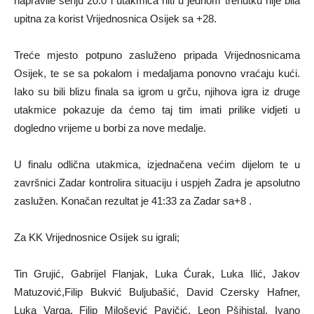
napravile seriju 20:0 i utakmica niti u jednom trenutku nije bila
upitna za korist Vrijednosnica Osijek sa +28.
Treće mjesto potpuno zasluženo pripada Vrijednosnicama
Osijek, te se sa pokalom i medaljama ponovno vraćaju kući.
Iako su bili blizu finala sa igrom u grču, njihova igra iz druge
utakmice pokazuje da ćemo taj tim imati prilike vidjeti u
dogledno vrijeme u borbi za nove medalje.
U finalu odlična utakmica, izjednačena većim dijelom te u
završnici Zadar kontrolira situaciju i uspjeh Zadra je apsolutno
zaslužen. Konačan rezultat je 41:33 za Zadar sa+8 .
Za KK Vrijednosnice Osijek su igrali;
Tin Grujić, Gabrijel Flanjak, Luka Ćurak, Luka Ilić, Jakov
Matuzović,Filip Bukvić Buljubašić, David Czersky Hafner,
Luka Varga, Filip Milošević Pavičić, Leon Pšihistal, Ivano