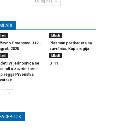
Učitaj više
MLADI
ladi
Mladi
žavno Prvenstvo U12 –
Plasman pretkadeta na
greb 2025.
završnicu Kupa regija
ladi
Mladi
deti Vrijednosnica se
U-11
asirali u završni turnir
p regija Prvenstva
vatske
FACEBOOK