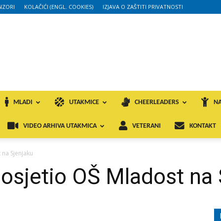
NZORI
KOLAČIĆI (ENGL. COOKIES)
IZJAVA O ZAŠTITI PRIVATNOSTI
MLADI
UTAKMICE
CHEERLEADERS
NA
VIDEO ARHIVA UTAKMICA
VETERANI
KONTAKT
 na Sjenjaku
osjetio OŠ Mladost na 