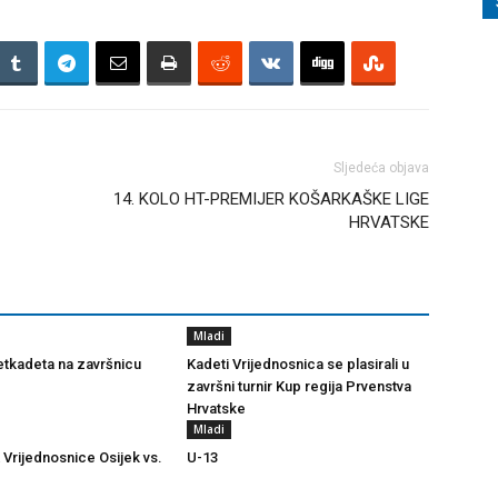
Sljedeća objava
14. KOLO HT-PREMIJER KOŠARKAŠKE LIGE
HRVATSKE
Mladi
tkadeta na završnicu
Kadeti Vrijednosnica se plasirali u
završni turnir Kup regija Prvenstva
Hrvatske
Mladi
 Vrijednosnice Osijek vs.
U-13