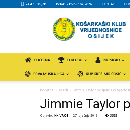
C
24.4
Petak, 7 kolovoza, 2026
KONTAKT
SPO
Osijek
KK
VROS
POČETNA
O KLUBU
MOMČAD
PRVA MUŠKA LIGA
KUP KREŠIMIR ĆOSIĆ
Početna
Mladi
Jimmie Taylor posjetio OŠ Mladost
Jimmie Taylor p
Objavio:
KK-VROS
-
27. siječnja 2018.
3553