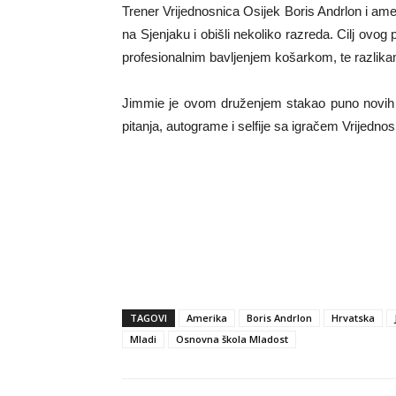
Trener Vrijednosnica Osijek Boris Andrlon i ame
na Sjenjaku i obišli nekoliko razreda. Cilj ovog
profesionalnim bavljenjem košarkom, te razlikam
Jimmie je ovom druženjem stakao puno novih ob
pitanja, autograme i selfije sa igračem Vrijedno
TAGOVI
Amerika
Boris Andrlon
Hrvatska
Mladi
Osnovna škola Mladost