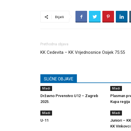
Dijeli
Prethodna objava
KK Cedevita – KK Vrijednosnice Osijek 75:55
SLIČNE OBJAVE
Mladi
Mladi
Državno Prvenstvo U12 – Zagreb
Plasman pre
2025.
Kupa regija
Mladi
Mladi
U-11
Juniori – KK
KK Vinkovci