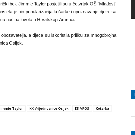
rički bek Jimmie Taylor posjetili su u četvrtak OŠ ”Mladost”
 posjeta je bio popularizacija košarke i upoznavanje djece sa
a načina života u Hrvatskoj i Americi.
ožavatelja, a djeca su iskoristila priliku za mnogobrojna
snica Osijek.
Jimmie Taylor
KK Vrijednosnice Osijek
KK VROS
Košarka