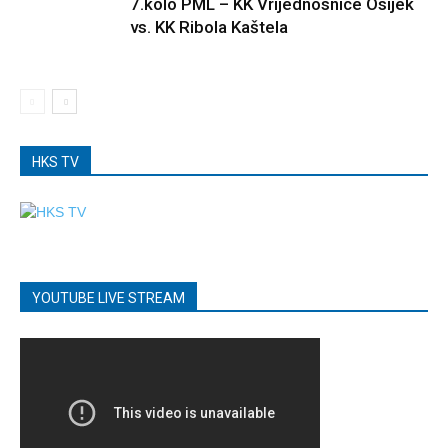
7.kolo PML – KK Vrijednosnice Osijek
vs. KK Ribola Kaštela
HKS TV
YOUTUBE LIVE STREAM