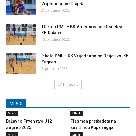
Vrijednosnice Osijek
21. prosinca 2025.
10.kolo PML – KK Vrijednosnice Osijek vs.
KK Đakovo
13. prosinca 2025.
9.kolo PML – KK Vrijednosnice Osijek vs. KK
Zagreb
7. prosinca 2025.
Učitaj više
MLADI
Mladi
Mladi
Državno Prvenstvo U12 –
Plasman pretkadeta na
Zagreb 2025.
završnicu Kupa regija
Mladi
Mladi