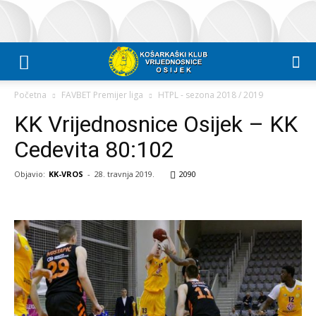
Početna
FAVBET Premijer liga
HTPL - sezona 2018 / 2019
KK Vrijednosnice Osijek – KK
Cedevita 80:102
Objavio:
KK-VROS
-
28. travnja 2019.
2090