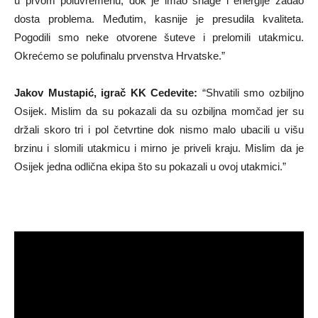
u prvom poluvremenu, dok je imao snage i energije zadao
dosta problema. Međutim, kasnije je presudila kvaliteta.
Pogodili smo neke otvorene šuteve i prelomili utakmicu.
Okrećemo se polufinalu prvenstva Hrvatske.”
Jakov Mustapić, igrač KK Cedevite:
“Shvatili smo ozbiljno
Osijek. Mislim da su pokazali da su ozbiljna momčad jer su
držali skoro tri i pol četvrtine dok nismo malo ubacili u višu
brzinu i slomili utakmicu i mirno je priveli kraju. Mislim da je
Osijek jedna odlična ekipa što su pokazali u ovoj utakmici.”