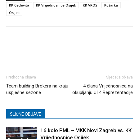
KK Cedevita
KK Vrijednosnice Osijek
KK VROS
Košarka
Osijek
Prethodna objava
Sljedeća objava
Team building Brokera na kraju
4 člana Vrijednosnica na
uspješne sezone
okupljanju U14 Reprezentacije
SLIČNE OBJAVE
16.kolo PML – MKK Novi Zagreb vs. KK
Vrijednosnice Osijek