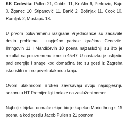
KK Cedevita:
Pullen 21, Cobbs 11, Krušlin 6, Perković, Bajo
0, Žganec 10, Stipanović 11, Banić 2, Bošnjak 11, Cook 10,
Ramljak 2, Mustapić 18.
U prvom poluvremenu razigrane Vrijednosnice su zadavale
dosta problema i uspješno parirale igračima Cedevite.
Ihringovih 11 i Mandićevih 10 poena najzaslužniji su što je
rezultat na poluvremenu iznosio 45:47. U nastavku je uslijedio
pad energije i snage kod domaćina što su gosti iz Zagreba
iskoristili i mirno priveli utakmicu kraju.
Ovom utakmicom Brokeri završavaju svoju najuspješniju
sezonu u HT Premijer ligi i odlaze na zasluženi odmor.
Najbolji strijelac domaće ekipe bio je kapetan Mario Ihring s 19
poena, a kod gostiju Jacob Pullen s 21 poenom.