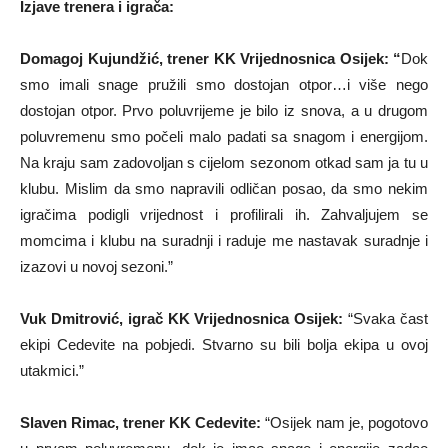
Izjave trenera i igrača:
Domagoj Kujundžić, trener KK Vrijednosnica Osijek: “
Dok
smo imali snage pružili smo dostojan otpor…i više nego
dostojan otpor. Prvo poluvrijeme je bilo iz snova, a u drugom
poluvremenu smo počeli malo padati sa snagom i energijom.
Na kraju sam zadovoljan s cijelom sezonom otkad sam ja tu u
klubu. Mislim da smo napravili odličan posao, da smo nekim
igračima podigli vrijednost i profilirali ih. Zahvaljujem se
momcima i klubu na suradnji i raduje me nastavak suradnje i
izazovi u novoj sezoni.”
Vuk Dmitrović, igrač KK Vrijednosnica Osijek:
“Svaka čast
ekipi Cedevite na pobjedi. Stvarno su bili bolja ekipa u ovoj
utakmici.”
Slaven Rimac, trener KK Cedevite:
“Osijek nam je, pogotovo