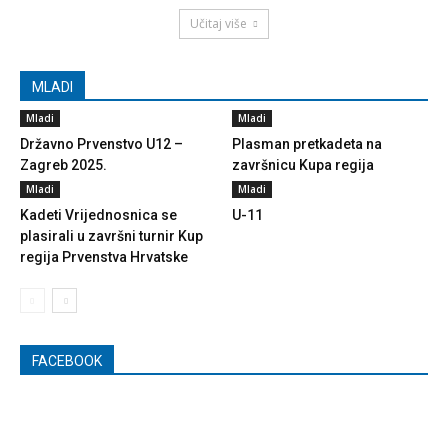
Učitaj više
MLADI
Mladi
Mladi
Državno Prvenstvo U12 –
Plasman pretkadeta na
Zagreb 2025.
završnicu Kupa regija
Mladi
Mladi
Kadeti Vrijednosnica se
U-11
plasirali u završni turnir Kup
regija Prvenstva Hrvatske
FACEBOOK