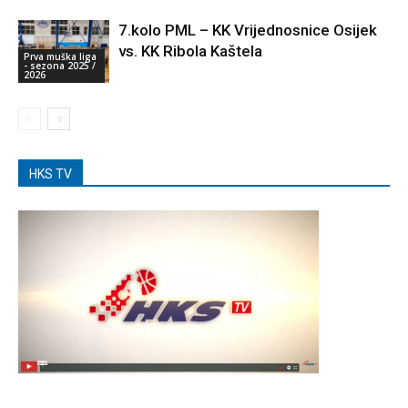
7.kolo PML – KK Vrijednosnice Osijek
vs. KK Ribola Kaštela
Prva muška liga
- sezona 2025 /
2026
HKS TV