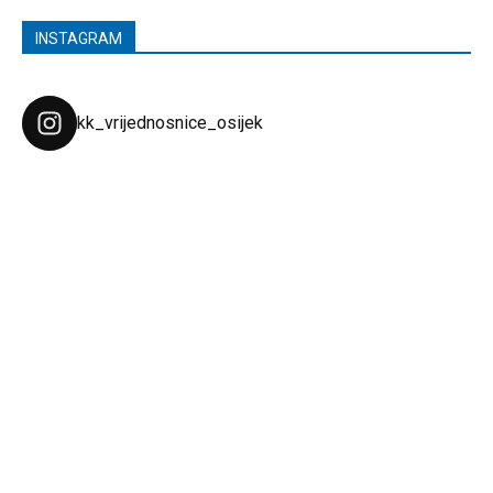
INSTAGRAM
kk_vrijednosnice_osijek