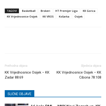
TAGOVI
Basketball
Brokeri
HT Premijer Liga
KK Gorica
KK Vrijednosnice Osijek
KK VROS
Košarka
Osijek
Prethodna objava
Sljedeća objava
KK Vrijednosnice Osijek – KK
KK Vrijednosnice Osijek – KK
Zadar 88:69
Cibona 78:108
SLIČNE OBJAVE