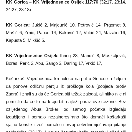
KK Gorica –
KK Vrijednosnice Osijek 117:76
(32:17, 23:14,
34:27, 28:18)
KK Gorica:
Jukić 2, Majcunić 10, Petrović 14, Prgomet 9,
Mašić 6, Zrnić, Papac 14, Baković 12, Vučić 24, Mazalin 16,
Kapusta 5, Mikšić 5.
KK Vrijednosnice Osijek
: Ihring 23, Mandić 8, Maskaljević,
Boras, Perić 2, Abu, Šango 3, Darling 17, Vrkić 17,
Košarkaši Vrijednosnica krenuli su na put u Goricu sa željom
da ponove odličnu partiju iz prošloga kola (pobjeda protiv
Zadra) i znali su da će Gorica biti težak zalogaj, ali nitko nije ni
pomislio da će to na kraju biti najteži poraz ove sezone. Bez
ozlijeđenog Abua Brokeri od samog početka izgledaju
izgubljeno i pomalo nezaineresirano što domaći košarkaši
sjajno koriste i već pomalo u prvoj četvrtini riješavaju pitanje