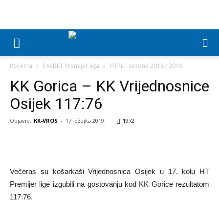
Početna
FAVBET Premijer liga
HTPL - sezona 2018 / 2019
KK Gorica – KK Vrijednosnice
Osijek 117:76
Objavio:
KK-VROS
-
17. ožujka 2019.
1972
Večeras su košarkaši Vrijednosnica Osijek u 17. kolu HT
Premijer lige izgubili na gostovanju kod KK Gorice rezultatom
117:76.