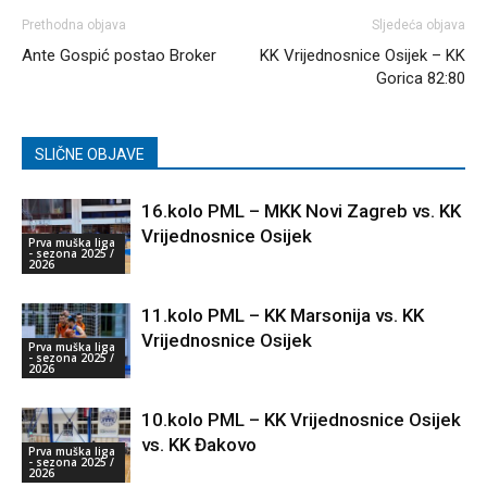
Prethodna objava
Sljedeća objava
Ante Gospić postao Broker
KK Vrijednosnice Osijek – KK
Gorica 82:80
SLIČNE OBJAVE
16.kolo PML – MKK Novi Zagreb vs. KK
Vrijednosnice Osijek
Prva muška liga
- sezona 2025 /
2026
11.kolo PML – KK Marsonija vs. KK
Vrijednosnice Osijek
Prva muška liga
- sezona 2025 /
2026
10.kolo PML – KK Vrijednosnice Osijek
vs. KK Đakovo
Prva muška liga
- sezona 2025 /
2026