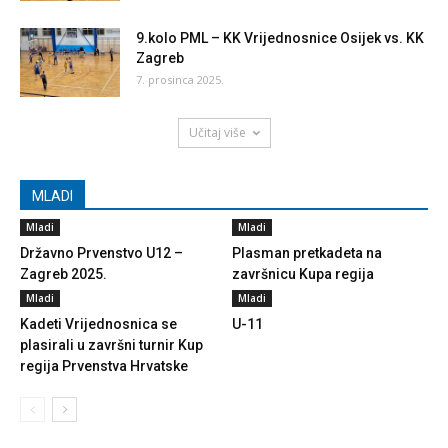
9.kolo PML – KK Vrijednosnice Osijek vs. KK
Zagreb
7. prosinca 2025.
Učitaj više
MLADI
Mladi
Mladi
Državno Prvenstvo U12 –
Plasman pretkadeta na
Zagreb 2025.
završnicu Kupa regija
Mladi
Mladi
Kadeti Vrijednosnica se
U-11
plasirali u završni turnir Kup
regija Prvenstva Hrvatske