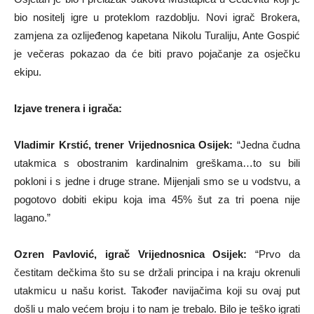
bio nositelj igre u proteklom razdoblju.
Novi igrač Brokera,
zamjena za ozlijeđenog kapetana Nikolu Turaliju, Ante Gospić
je večeras pokazao da će biti pravo pojačanje za osječku
ekipu.
Izjave trenera i igrača:
Vladimir Krstić, trener Vrijednosnica Osijek:
“Jedna čudna
utakmica s obostranim kardinalnim greškama…to su bili
pokloni i s jedne i druge strane. Mijenjali smo se u vodstvu, a
pogotovo dobiti ekipu koja ima
45%
šut za tri poena nije
lagano.”
Ozren Pavlović, igrač Vrijednosnica Osijek
:
“Prvo da
čestitam dečkima što su se držali principa i na kraju okrenuli
utakmicu u našu korist. Također navijačima koji su ovaj put
došli u malo većem broju i to nam je trebalo. Bilo je teško igrati