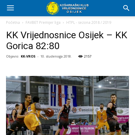
Početna
FAVBET Premijer liga
HTPL - sezona 2018 / 2019
KK Vrijednosnice Osijek – KK
Gorica 82:80
Objavio:
KK-VROS
-
10. studenoga 2018.
2157