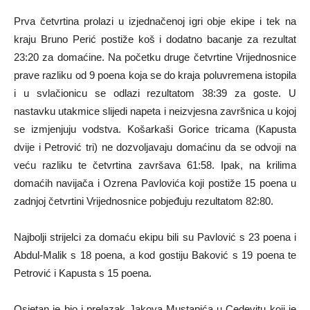
Prva četvrtina prolazi u izjednačenoj igri obje ekipe i tek na
kraju Bruno Perić postiže koš i dodatno bacanje za rezultat
23:20 za domaćine. Na početku druge četvrtine Vrijednosnice
prave razliku od 9 poena koja se do kraja poluvremena istopila
i u svlačionicu se odlazi rezultatom 38:39 za goste. U
nastavku utakmice
slijedi napeta i neizvjesna završnica u kojoj
se izmjenjuju vodstva.
Košarkaši Gorice tricama (Kapusta
dvije i Petrović tri) ne dozvoljavaju domaćinu da se odvoji na
veću razliku te četvrtina završava 61:58. Ipak, na krilima
domaćih navijača i Ozrena Pavlovića koji postiže 15 poena u
zadnjoj četvrtini Vrijednosnice pobjeđuju rezultatom 82:80.
Najbolji strijelci za domaću ekipu bili su Pavlović s 23 poena i
Abdul-Malik s 18 poena, a kod gostiju Baković s 19 poena te
Petrović i Kapusta s 15 poena.
Osjetan je bio i prelazak Jakova Mustapića u Cedevitu koji je